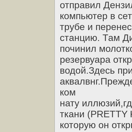
отправил Дензи
компьютер в сет
трубе и перенес
станцию. Там Ди
починил молотк
резервуара отк
водой.Здесь при
аквалвнг.Прежде
ком
нату иллюзий,гд
ткани (PRETTY 
которую он откр