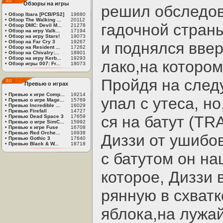
Обзоры на игры
решил обследов
•
Обзор Ibara [PCB/PS2]
19680
•
Обзор The Walking ...
20112
гадочной страны
•
Обзор DMC: Devil M...
21278
•
Обзор на игру Valk...
17194
•
Обзор на игру Stars!
19073
•
Обзор на Far Cry 3
19267
и поднялся ввер
•
Обзор на Resident ...
17262
•
Обзор на Chivalry:...
18901
•
Обзор на игру Kerb...
19293
лако,на котором
•
Обзор игры 007: Fr...
18073
Пройдя на след
Превью о играх
•
Превью к игре Comp...
19214
упал с утеса, н
•
Превью о игре Mage...
15769
•
Превью Incredible ...
16029
•
Превью Firefall
14727
ся на батут (T
•
Превью Dead Space 3
17659
•
Превью о игре SimC...
15992
•
Превью к игре Fuse
16708
•
Превью Red Orche...
16938
Диззи от ушибов
•
Превью Gothic 3
17640
•
Превью Black & W...
18718
с батутом он на
которое, Диззи 
рянную в схват
яблока,на лужа