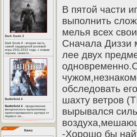
В пятой части и
выполнить слож
мелья всех свои
Dark Souls 2
Сначала Диззи 
Dark Souls II - вторая часть
самой хардкорной ролевой
игры 2011-2012 года, с новым
лее двух предм
героем, сюжето...
одновременно.
чужом,незнаком
обследовать его
шахту ветров (
Battlefield 4
Battlefield 4
- продолжение
вырывался силь
венценосного мультиплеер-
ориентированного шутера от
первого ли...
воздуха,мешающ
Кино
-Хорошо бы най