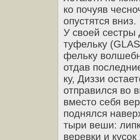
ко почуяв чесн
опустятся вниз.
У своей сестры
туфельку (GLAS
фельку волшебн
отдав последни
ку, Диззи остае
отправился во 
вместо себя вер
поднялся навер
тыри веши: липк
веревки и кусок