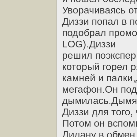
Уворачиваясь о
Диззи попал в 
подобрал пром
LOG).Диззи
решил поэкспери
который горел 
камней и палки,
мегафон.Он подж
дымилась.Дымя
Диззи для того,
Потом он вспом
Дилану в обмен 