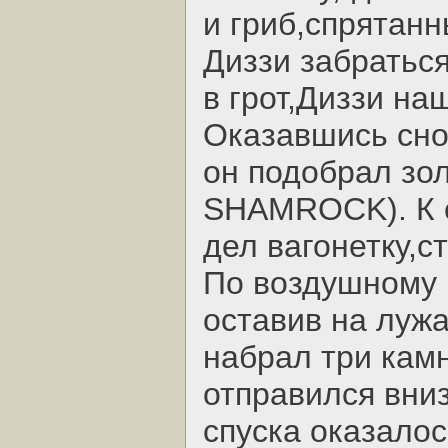
и гриб,спрятанн
Диззи забратьс
в грот,Диззи на
Оказавшись сно
он подобрал зо
SHAMROCK). К с
дел вагонетку,
По воздушному п
оставив на лужа
набрал три камн
отправился вниз
спуска оказалос