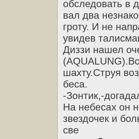
обследовать в д
вал два незнако
гроту. И не нап
увидев талисма
Диззи нашел оч
(AQUALUNG).Вск
шахту.Струя воз
беса.
-Зонтик,-догада
Hа небесах он 
звездочек и бо
све