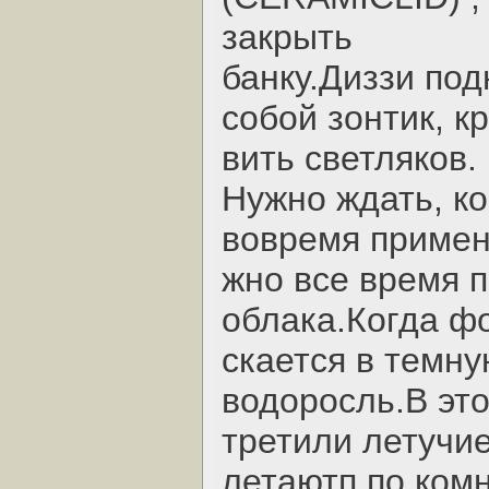
закрыть
банку.Диззи под
собой зонтик, к
вить светляков.
Hужно ждать, ко
вовремя примени
жно все время п
облака.Когда фо
скается в темну
водоросль.В это
третили летучи
летаютп по ком