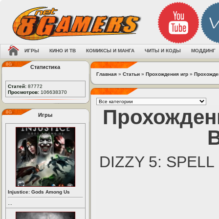
ИГРЫ
КИНО И ТВ
КОМИКСЫ И МАНГА
ЧИТЫ И КОДЫ
МОДДИНГ
Статистика
Главная
»
Статьи
»
Прохождения игр
»
Прохожден
Статей:
87772
Просмотров:
106638370
Прохождени
Игры
B
DIZZY 5: SPEL
Injustice: Gods Among Us
...