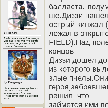
балласта,-поду
ше,Диззи нашел
острый кинжал
лежал в открыт
Steins;Gate
Любители японской анимации
FIELD).Hад пол
уже давно поняли ,что аниме
сериалы могут дать порой
гораздо больше пи...
концов
Диззи дошел до 
из которого выл
злые пчелы.Они
Ку! Кин-дза-дза
героя,забравшег
Начинающий диджей Толик и
всемирно известный
решил, что
виолончелист Владимир
Чижов встречают на шумной
моск...
займется ими п