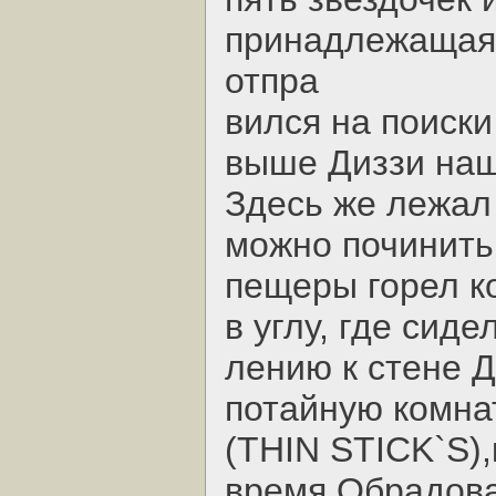
принадлежащая 
отпра
вился на поиск
выше Диззи наш
Здесь же лежал
можно починить
пещеры горел к
в углу, где сид
лению к стене Д
потайную комнат
(THIN STICK`S),
время.Обрадова