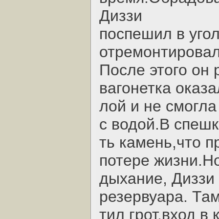
Диззи
поспешил в уго
отремонтировал
После этого он 
вагонетка оказ
лой и не смогла
с водой.В спеш
ть камень,что п
потере жизни.H
дыхание, Диззи
резервуара. Там
тил грот,вход в