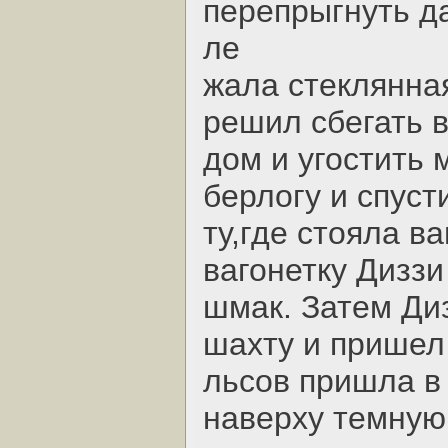
перепрыгнуть д
ле
жала стеклянна
решил сбегать в
дом и угостить 
берлогу и спуст
ту,где стояла ва
вагонетку Диззи
шмак. Затем Ди
шахту и пришел 
льсов пришла в
наверху темную