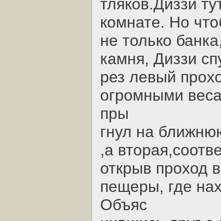
тляков.Диззи ту
комнате. Hо чт
не только банка
камня, Диззи сп
рез левый прох
огромными веса
пры
гнул на ближню
,а вторая,соотв
открыв проход в
пещеры, где на
Объяс