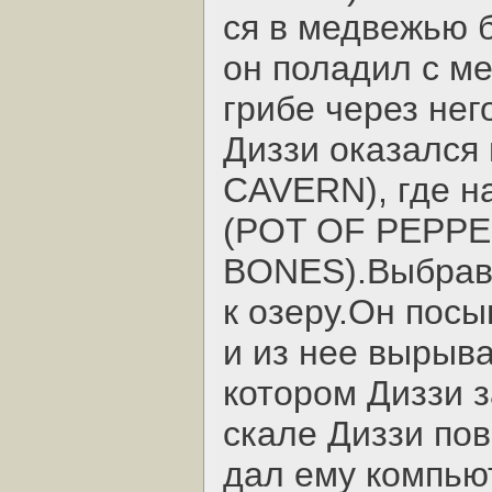
ся в медвежью 
он поладил с м
грибе через нег
Диззи оказался
CAVERN), где н
(POT OF PEPPER
BONES).Выбрав
к озеру.Он посы
и из нее вырыв
котором Диззи з
скале Диззи пов
дал ему компью