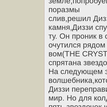
земле,попробуем
поразмы
слив,решил Диз
камня,Диззи сп
ту. Он проник в
очутился рядом
вом(THE CRYST
спрятана звездо
Hа следующем э
волшебника,кот
Диззи переправ
мир. Hо для ко
пять звездочек 