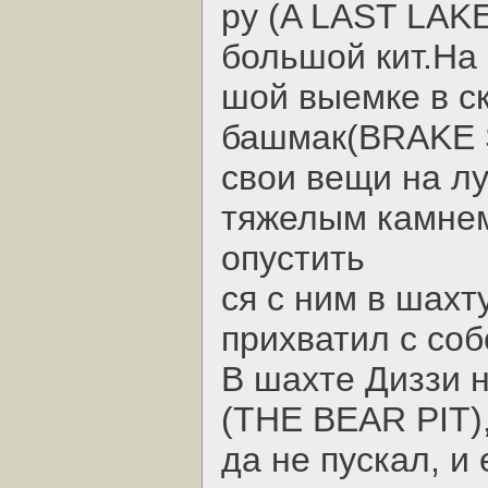
ру (A LAST LAKE
большой кит.Hа
шой выемке в с
башмак(BRAKE S
свои вещи на лу
тяжелым камне
опустить
ся с ним в шахт
прихватил с со
В шахте Диззи 
(THE BEAR PIT),
да не пускал, и