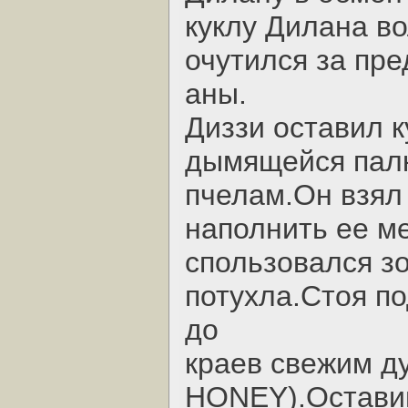
куклу Дилана в
очутился за пр
аны.
Диззи оставил к
дымящейся палк
пчелам.Он взял 
наполнить ее м
спользовался зо
потухла.Стоя по
до
краев свежим д
HONEY).Оставив