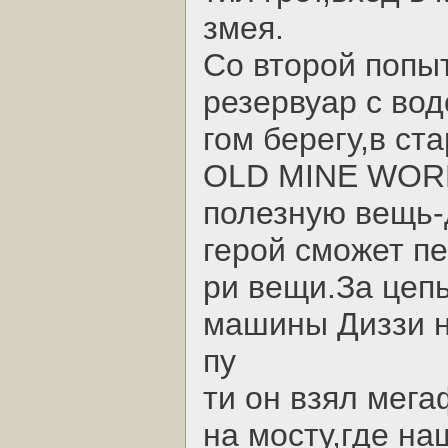
змея.
Со второй попы
резервуар с вод
гом берегу,в с
OLD MINE WORK
полезную вещь-
герой сможет пе
ри вещи.За цеп
машины Диззи н
пу
ти он взял мег
на мосту,где на