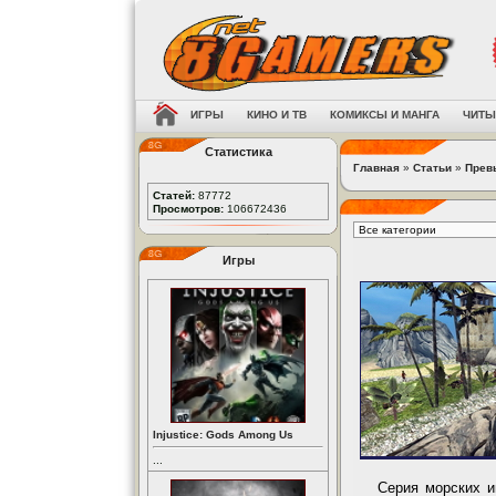
ИГРЫ
КИНО И ТВ
КОМИКСЫ И МАНГА
ЧИТЫ
Статистика
Главная
»
Статьи
»
Прев
Статей:
87772
Просмотров:
106672436
Игры
Injustice: Gods Among Us
...
Серия морских и