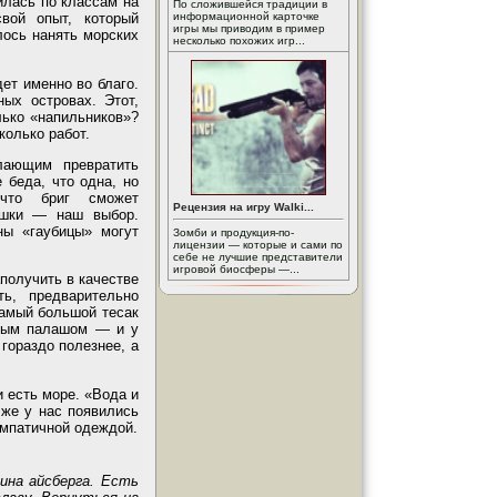
илась по классам на
По сложившейся традиции в
информационной карточке
вой опыт, который
игры мы приводим в пример
лось нанять морских
несколько похожих игр...
дет именно во благо.
ых островах. Этот,
лько «напильников»?
колько работ.
лающим превратить
 беда, что одна, но
что бриг сможет
Рецензия на игру Walki...
ушки — наш выбор.
ны «гаубицы» могут
Зомби и продукция-по-
лицензии — которые и сами по
себе не лучшие представители
игровой биосферы —...
получить в качестве
ь, предварительно
самый большой тесак
нным палашом — и у
 гораздо полезнее, а
 есть море. «Вода и
 же у нас появились
импатичной одеждой.
ина айсберга. Есть