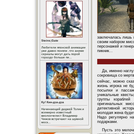
заключалась лишь в
Steins;Gate
своим набором мисс
персонажей и генер
Любители японской анимации
пикник...
уже давно поняли ,что аниме
сериалы могут дать порой
гораздо больше пи...
Да, именно наглу
сокровища со мертв
сейчас, можно сказ
жизнь игрока не бу
посылки и пасса
уникальные квесты
группы кораблей
Ку! Кин-дза-дза
оригинальных мис
детективной исто
Начинающий диджей Толик и
молодая жена будет
всемирно известный
виолончелист Владимир
Надо регулярно на
Чижов встречают на шумной
подарками.
моск...
Пусть это мелоч