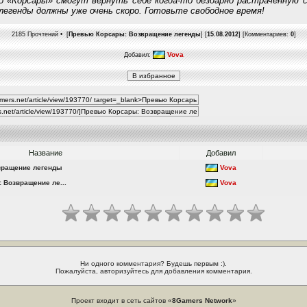
о «Корсары» смогут вернуть себе когда-то бездарно растраченную с
егенды должны уже очень скоро. Готовьте свободное время!
2185 Прочтений • [
Превью Корсары: Возвращение легенды
] [
15.08.2012
] [Комментариев:
0
]
Vova
Добавил:
Название
Добавил
вращение легенды
Vova
 Возвращение ле...
Vova
Ни одного комментария? Будешь первым :).
Пожалуйста, авторизуйтесь для добавления комментария.
Проект входит в сеть сайтов «
8Gamers Network
»