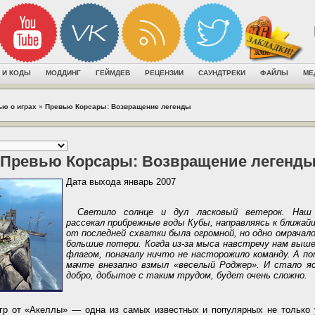
 И КОДЫ
МОДДИНГ
ГЕЙМДЕВ
РЕЦЕНЗИИ
САУНДТРЕКИ
ФАЙЛЫ
МЕ
ью о играх
»
Превью Корсары: Возвращение легенды
Превью Корсары: Возвращение легенд
Дата выхода январь 2007
Светило солнце и дул ласковый ветерок. Наш 
рассекал прибрежные воды Кубы, направляясь к ближа
от последней схватки была огромной, но одно омрача
большие потери. Когда из-за мыса навстречу нам выше
флагом, поначалу ничто не насторожило команду. А по
мачте внезапно взмыл «веселый Роджер». И стало я
добро, добытое с таким трудом, будет очень сложно.
гр от «Акеллы» — одна из самых известных и популярных не только 