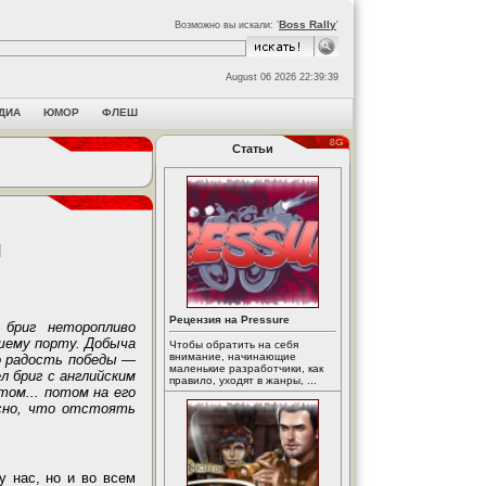
Boss Rally
Возможно вы искали: '
'
August 06 2026 22:39:39
ДИА
ЮМОР
ФЛЕШ
Статьи
ы
Рецензия на Pressure
бриг неторопливо
йшему порту. Добыча
Чтобы обратить на себя
внимание, начинающие
ло радость победы —
маленькие разработчики, как
л бриг с английским
правило, уходят в жанры, ...
том... потом на его
сно, что отстоять
у нас, но и во всем