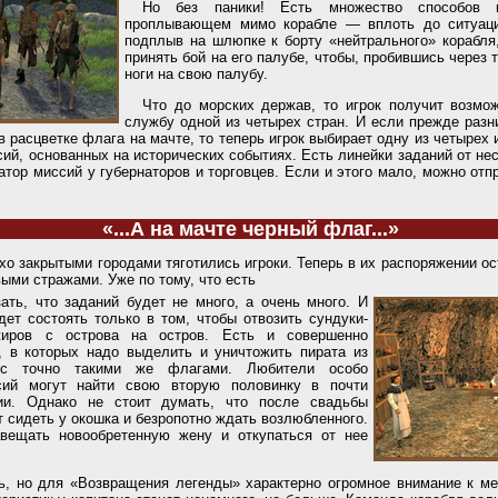
Но без паники! Есть множество способов 
проплывающем мимо корабле — вплоть до ситуаци
подплыв на шлюпке к борту «нейтрального» корабля
принять бой на его палубе, чтобы, пробившись через 
ноги на свою палубу.
Что до морских держав, то игрок получит возмож
службу одной из четырех стран. И если прежде раз
 расцветке флага на мачте, то теперь игрок выбирает одну из четырех 
ий, основанных на исторических событиях. Есть линейки заданий от не
атор миссий у губернаторов и торговцев. Если и этого мало, можно отп
«...А на мачте черный флаг...»
хо закрытыми городами тяготились игроки. Теперь в их распоряжении ос
ыми стражами. Уже по тому, что есть
ать, что заданий будет не много, а очень много. И
дет состоять только в том, чтобы отвозить сундуки-
жиров с острова на остров. Есть и совершенно
, в которых надо выделить и уничтожить пирата из
 с точно такими же флагами. Любители особо
сий могут найти свою вторую половинку в почти
рии. Однако не стоит думать, что после свадьбы
 сидеть у окошка и безропотно ждать возлюбленного.
вещать новообретенную жену и откупаться от нее
ь, но для «Возвращения легенды» характерно огромное внимание к м