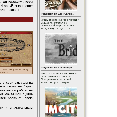
вшая положить всей
 Игра «Возвращение
аботчиков нет.
Рецензия на Lost Chron...
Игры, сделанные без любви и
старания, похожи на
воздушный шар – оболочка
есть, а внутри пусто. Lo...
Рецензия на The Bridge
то сменит расстановку
мя боя.
«Верх» и «низ» в The Bridge —
понятия относительные.
Прогуливаясь под аркой,
еть свои взгляды на
можно запросто перей...
ции пират не будет
нив наш кораблик на
 на мачте или лучше
ятся раскрыть свою
ти к значительным