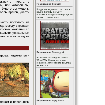
выявить пирата в
Рецензия на SimCity
и, при которой вы,
, будете вынуждены
Когда месяц назад состоялся
толпы врагов, унести
релиз SimCity, по Сети
прокатилось цунами народного
гнева – глупые ош...
ность поступить на
ница между странами
игровых кампаний со
скольких уникальных
равиться за город на
Рецензия на Strategy &...
трова, подземелья и
Название Strategy & Tactics:
World War II вряд ли кому-то
знакомо. Зато одного взгляда
на ее скри...
Рецензия на игру Scrib...
елочам и небольшим