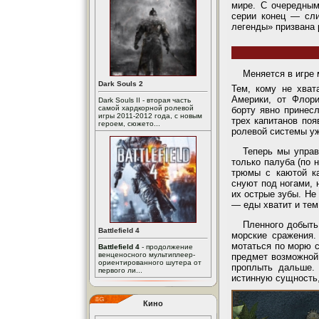
мире. С очередным
серии конец — сл
легенды» призвана р
Меняется в игре 
Dark Souls 2
Тем, кому не хват
Америки, от Флор
Dark Souls II - вторая часть
самой хардкорной ролевой
борту явно принесл
игры 2011-2012 года, с новым
трех капитанов поя
героем, сюжето...
ролевой системы уж
Теперь мы упра
только палуба (по 
трюмы с каютой ка
снуют под ногами, 
их острые зубы. Не
— еды хватит и тем
Пленного добыть
Battlefield 4
морские сражения.
мотаться по морю с
Battlefield 4
- продолжение
венценосного мультиплеер-
предмет возможной 
ориентированного шутера от
проплыть дальше.
первого ли...
истинную сущность
Кино