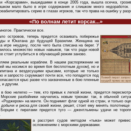
и «Корсарами», вышедшими в конце 2005 года, вышла осечка, грози
ишком мало было в игре содержания и слишком много недоработок.
еабилитировать серию в глазах игроков, так что права на ошибку у разр
«По волнам летит корсак...»
многое. Практически все.
ало островов, теперь придется осваивать побережье
иды и Юкатана до будущей Бразилии. Женщина на
а игре неудачу, после чего была списана на берег. У
вилось множество новых навыков, так что ради новой
е стоит углубиться в обучающий режим заново.
вляем реальным кораблем. В нашем распоряжении не
ней мы носимся во время боя бесплотным духом), но и
питана и вездесущими крысами, которые не только
но и запросто схрумкают почти все, что попадется под
Ловкий пират запрос
 опасаются крыс разве что захваченные в бою пленные
орудий прямо во вре
, и другим.
 в бою нелегко — тем, кто привык к легкой жизни, придется пересмотр
 Морские разбойники научились новым трюкам: так, в обычной ситуа
 «Роджером» на мачте. Он поднимет флаг одной из стран, и только оце
добычи и риска для своей жизни, решит, стоит ему менять полотнище
 Борцам с пиратами придется туго — джентльмены удачи не тороп
,
а расстрел судов методом «тыка» может привес
осложнениям с морскими державами.