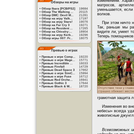
изменениям. Характ
Обзоры на игры
матросов, артилл
•
Обзор Ibara [PCB/PS2]
19684
уменьшается, если 
•
Обзор The Walking ...
20115
волков.
•
Обзор DMC: Devil M...
21281
•
Обзор на игру Valk...
17197
•
Обзор на игру Stars!
19076
При этом ничто н
•
Обзор на Far Cry 3
19271
Так, раньше мы ра
•
Обзор на Resident ...
17265
видите ли, умеет т
•
Обзор на Chivalry:...
18904
•
Обзор на игру Kerb...
19296
Теперь помощников 
•
Обзор игры 007: Fr...
18075
Превью о играх
•
Превью к игре Comp...
19220
•
Превью о игре Mage...
15771
•
Превью Incredible ...
16033
•
Превью Firefall
14729
•
Превью Dead Space 3
17662
•
Превью о игре SimC...
15994
•
Превью к игре Fuse
16712
•
Превью Red Orche...
16941
•
Превью Gothic 3
17644
•
Превью Black & W...
18720
Отсутствие тени у главн
страшно обижает местны
грамотная защита л
Изменения во вне
небесы» всегда уда
живописные джунгли
Всевозможных и