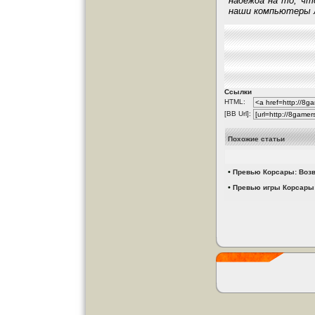
надежда на то, чт
наши компьютеры л
Ссылки
HTML:
[BB Url]:
Похожие статьи
•
Превью Корсары: Воз
•
Превью игры Корсары: