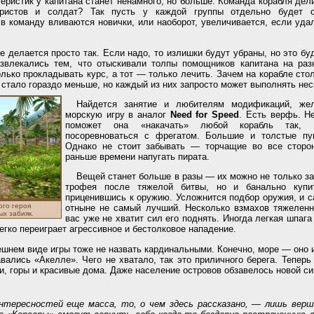
еристик у капитана станет ненамного, но больше. Команда корабля дел
еристов и солдат? Так пусть у каждой группы отдельно будет с
в команду вливаются новички, или наоборот, увеличивается, если уда
е делается просто так. Если надо, то излишки будут убраны, но это бу
звлекались тем, что отыскивали толпы помощников капитана на разн
олько прокладывать курс, а тот — только лечить. Зачем на корабле сто
стало гораздо меньше, но каждый из них запросто может выполнять нес
Найдется занятие и любителям модификаций, же
морскую игру в аналог
Need for Speed
. Есть верфь. Не
поможет она «накачать» любой корабль так, 
посоревноваться с фрегатом. Большие и толстые п
Однако не стоит забывать — торчащие во все сторо
раньше времени напугать пирата.
Вещей станет больше в разы — их можно не только за
трофея после тяжелой битвы, но и банально купит
приценившись к оружию. Усложнится подбор оружия, и 
ого героя
отныне не самый лучший. Несколько взмахов тяжеле
х забияк.
вас уже не хватит сил его поднять. Иногда легкая шпага
егко переиграет агрессивное и бестолковое нападение.
шнем виде игры тоже не назвать кардинальными. Конечно, море — оно и
вались «Акелле». Чего не хватало, так это приличного берега. Теперь
, горы и красивые дома. Даже население островов обзавелось новой с
нтересностей еще масса, то, о чем здесь рассказано, — лишь верш