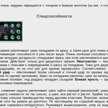
 очень недурно обращается с топором и боевым молотом (за них, к сло
Спецспособности
 время увеличивает шанс попадания по врагу, а также урон для гнома и
иливающие способности я уже писал выше. Очень полезная способност
как нетрудно догадаться, откидывает врага, при этом увеличивается шан
номом. Действует только для двуручного оружия.
Неистовство
—
быс
икам с плюсами к повреждениям и шансу на попадание. Тоже для двур
дыдущему, но на этот раз для оружия одноручного. Соответственно,
й удар
—
обеспечивает более сильный и точный удар по одному зад
ров по одному противнику. Шанс на попадание увеличен, урон на начал
ивник погибает, под раздачу попадает соседний.
Боевая ярость
—
вр
аносимые повреждения.
 снижения защиты увеличивает шанс найти хороший (магический, уник
щита снижается не так сильно, а шанс все растет и растет. Крайне по
гному сильное преимущество перед другими классами. Впрочем, начин
ив хотя бы уровня до десятого. По настоящему же страшной вещью ж
вня сорокового-пятидесятого. Резюмируя вышесказанное, упор на жад