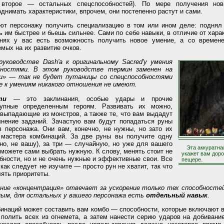
, второе — остальных спецспособностей). По мере получения но
днимать характеристики, впрочем, они постепенно растут и сами.
ют персонажу получить специализацию в том или ином деле: поднял
им быстрее и бьешь сильнее. Сами по себе навыки, в отличие от характ
внях у вас есть возможность получить новое умение, а со времен
мых на их развитие очков.
руководстве Dash'а к оригинальному Sacred'у умения
бностями. В этом руководстве термин заменен на
ки» — так не будет путаницы со спецспособностями
е к умениям никакого отношения не имеют.
ти
— это заклинания, особые удары и прочие
тупные определенным героям. Развивать их можно,
 выпадающие из монстров, а также те, что вам выдадут
лнение заданий. Зачастую вам будут попадаться руны
в персонажа. Они вам, конечно, не нужны, но зато их
мастера комбинаций. За две руны вы получите одну
но, не вашу), за три — случайную, но уже для вашего
Эта аккуратна
 сможете сами выбрать нужную. К слову, менять стоит не
укажет вам доро
бности, но и не очень нужные и эффективные свои. Все
пещере.
как следует не изучите — просто рун не хватит, так что
ять приоритеты.
ние «концентрация» отвечает за ускорение только тех способностей
ным, для остальных у вашего персонажа есть
отдельный навык
.
инаций может составить вам комбо — способности, которые включают в
полить всех из огнемета, а затем нанести серию ударов на добивани