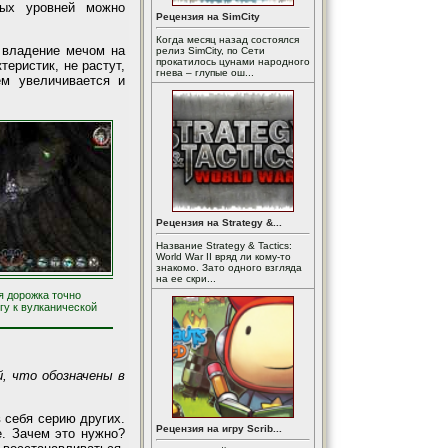
вых уровней можно
Рецензия на SimCity
Когда месяц назад состоялся
 владение мечом на
релиз SimCity, по Сети
прокатилось цунами народного
еристик, не растут,
гнева – глупые ош...
ем увеличивается и
Рецензия на Strategy &...
Название Strategy & Tactics:
World War II вряд ли кому-то
знакомо. Зато одного взгляда
на ее скри...
я дорожка точно
гу к вулканической
, что обозначены в
 себя серию других.
Рецензия на игру Scrib...
е. Зачем это нужно?