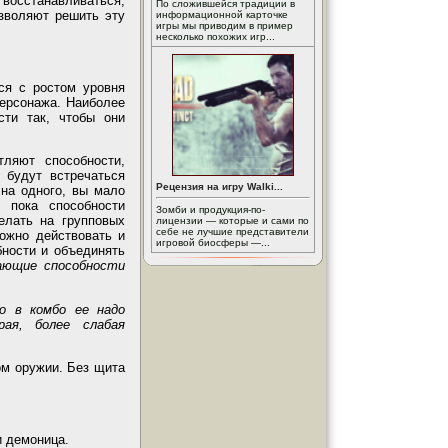
восстанавливаться,
По сложившейся традиции в
зволяют решить эту
информационной карточке
игры мы приводим в пример
несколько похожих игр...
ся с ростом уровня
персонажа. Наиболее
сти так, чтобы они
тляют способности,
 будут встречаться
Рецензия на игру Walki...
 на одного, вы мало
 пока способности
Зомби и продукция-по-
елать на групповых
лицензии — которые и сами по
себе не лучшие представители
можно действовать и
игровой биосферы —...
бности и объединять
ающие способности
о в комбо ее надо
рая, более слабая
ом оружии. Без щита
и демоница.