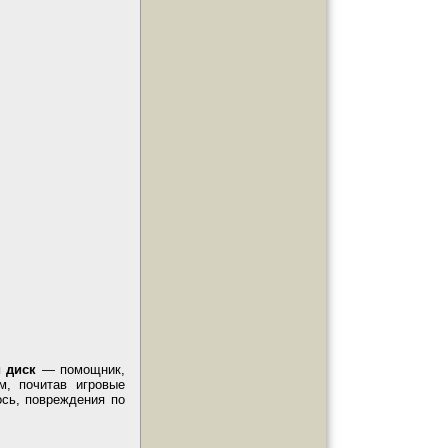
 диск
—
помощник,
м, почитав игровые
ось, повреждения по