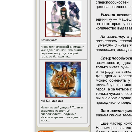
спецспособностей
целенаправленно по
Умения
позволя
единичку — машешь 
на некоторых уро
количество выдавае
На заметку:
в 
Steins;Gate
назывались спосо
«умения» и «навы
Любители японской анимации
персонажа, которы
уже давно поняли ,что аниме
сериалы могут дать порой
гораздо больше пи...
Спецспособнос
возможности, дос
только читая руны,
в награду за выпо
для других классо
можно обменять у 
случайную (возмож
героя, а за четыре
только чужие спосо
вы в любом случае 
Ку! Кин-дза-дза
приходится определ
Начинающий диджей Толик и
Это важно:
уме
всемирно известный
виолончелист Владимир
вашем списке зеле
Чижов встречают на шумной
моск...
Еще мастер комб
Например, сначала 