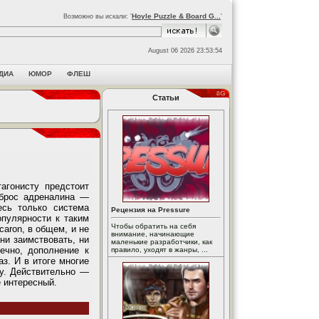
Hoyle Puzzle & Board G...
Возможно вы искали: '
'
August 06 2026 23:53:54
ДИА
ЮМОР
ФЛЕШ
Статьи
тагонисту предстоит
ыброс адреналина —
есь только система
Рецензия на Pressure
опулярности к таким
Чтобы обратить на себя
caron, в общем, и не
внимание, начинающие
ни заимствовать, ни
маленькие разработчики, как
ечно, дополнение к
правило, уходят в жанры, ...
з. И в итоге многие
ву. Действительно —
е интересный.