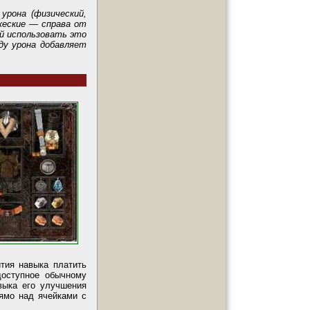
урона (физический,
жеские — справа от
ой использовать это
ду урона добавляет
ития навыка платить
доступное обычному
выка его улучшения
рямо над ячейками с