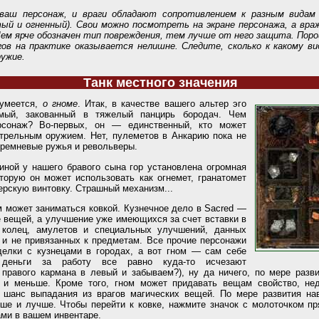
ваш персонаж, и враги обладают сопротивлением к разным видам 
тый и огненный). Свои можно посмотреть на экране персонажа, а вра
Чем ярче обозначен тип повреждения, тем лучше от него защита. Пор
гов на практике оказывается нелишне. Следите, сколько к какому ви
ружие.
Танк местного значения
зумеется,
о гноме
. Итак, в качестве вашего альтер эго
мый, закованный в тяжелый панцирь бородач. Чем
рсонаж? Во-первых, он — единственный, кто может
стрельным оружием. Нет, пулеметов в Анкарию пока не
 кремневые ружья и револьверы.
пиной у нашего бравого сына гор установлена огромная
торую он может использовать как огнемет, гранатомет
ерскую винтовку. Страшный механизм...
м может заниматься ковкой. Кузнечное дело в Sacred —
е вещей, а улучшение уже имеющихся за счет вставки в
 колец, амулетов и специальных улучшений, данных
 и не привязанных к предметам. Все прочие персонажи
делки с кузнецами в городах, а вот гном — сам себе
 деньги за работу все равно куда-то исчезают
 правого кармана в левый и забываем?), ну да ничего, по мере разв
 и меньше. Кроме того, гном может придавать вещам свойство, не
ь шанс выпадания из врагов магических вещей. По мере развития на
чше и лучше. Чтобы перейти к ковке, нажмите значок с молоточком п
ми в вашем инвентаре.