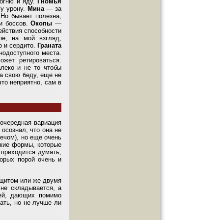
огню и яду.
Гномья
му урону.
Мина
—
за
 Но бывает полезна,
зи боссов.
Окопы
—
ействия способности
е, на мой взгляд,
о и сердито.
Граната
нодоступного места.
ожет ретироваться.
леко и не то чтобы
на свою беду, еще не
то неприятно, сам в
 очередная вариация
осознал, что она не
мечом), но еще очень
кие формы, которые
 приходится думать,
торых порой очень и
 щитом или же двумя
 не складывается, а
чей, дающих помимо
ать, но не лучше ли