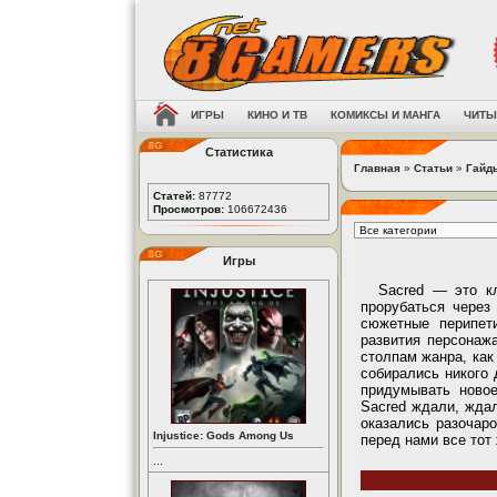
ИГРЫ
КИНО И ТВ
КОМИКСЫ И МАНГА
ЧИТЫ
Статистика
Главная
»
Статьи
»
Гайд
Статей:
87772
Просмотров:
106672436
Игры
Sacred — это кл
прорубаться через
сюжетные перипет
развития персонажа
столпам жанра, как 
собирались никого 
придумывать новое
Sacred ждали, ждал
оказались разочаро
Injustice: Gods Among Us
перед нами все тот
...