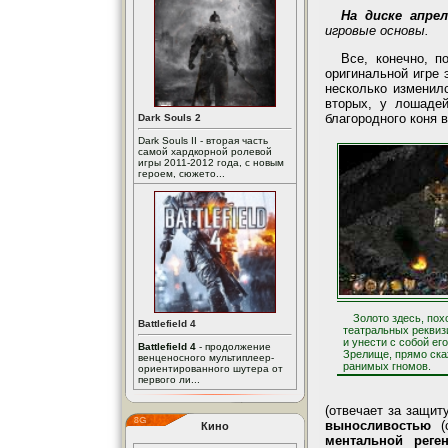
На диске апре
игровые основы.
Все, конечно, п
оригинальной игре 
несколько изменилс
вторых, у лошаде
благородного коня 
Dark Souls 2
Dark Souls II - вторая часть
самой хардкорной ролевой
игры 2011-2012 года, с новым
героем, сюжето...
Золото здесь, пох
Battlefield 4
театральных реквиз
и унести с собой его
Battlefield 4
- продолжение
Зрелище, прямо ска
венценосного мультиплеер-
ранимых гномов.
ориентированного шутера от
первого ли...
(отвечает за защи
выносливостью
(с
Кино
ментальной реген