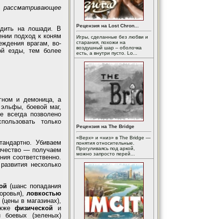
но рассматривающее
Рецензия на Lost Chron...
здить на лошади. В
ении подход к коням
Игры, сделанные без любви и
еждения врагам, во-
старания, похожи на
воздушный шар – оболочка
ой езды, тем более
есть, а внутри пусто. Lo...
гном и демоница, а
эльфы, боевой маг,
е всегда позволено
пользовать только
Рецензия на The Bridge
«Верх» и «низ» в The Bridge —
тандартно. Убиваем
понятия относительные.
Прогуливаясь под аркой,
личество — получаем
можно запросто перей...
ния соответственно.
развития несколько
ой
(шанс попадания
доровья),
ловкостью
(цены в магазинах),
акже
физической
и
 боевых (зеленых)