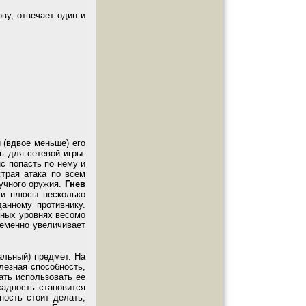
ву, отвечает один и
 (вдвое меньше) его
ь для сетевой игры.
с попасть по нему и
трая атака по всем
учного оружия.
Гнев
 и плюсы несколько
анному противнику.
ьных уровнях весомо
еменно увеличивает
альный) предмет. На
лезная способность,
ать использовать ее
адность становится
ность стоит делать,