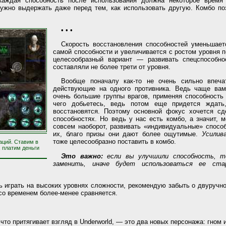
каждая способность после использования должна некоторое время 
ужно выдержать даже перед тем, как использовать другую. Комбо по
• • •
Скорость восстановления способностей уменьшает
самой способности и увеличивается с ростом уровня 
целесообразный вариант — развивать спецспособно
составляли не более трети от уровня.
Вообще поначалу как-то не очень сильно впеча
действующие на одного противника. Ведь чаще вам
очень большие группы врагов, применяя способность
чего добьетесь, ведь потом еще придется ждать,
восстановятся. Поэтому основной фокус хочется сд
способностях. Но ведь у нас есть комбо, а значит, 
совсем наоборот, развивать «индивидуальные» спосо
их, благо призы они дают более ощутимые.
Усилив
тоже целесообразно поставить в комбо.
аций. Ставим в
, платим деньги
Это важно:
если вы улучшили способность, т
заменить, иначе будет использоваться ее ста
ь играть на высоких уровнях сложности, рекомендую забыть о двуручн
 со временем более-менее сравняется.
 что притягивает взгляд в Underworld, — это два новых персонажа: гном 