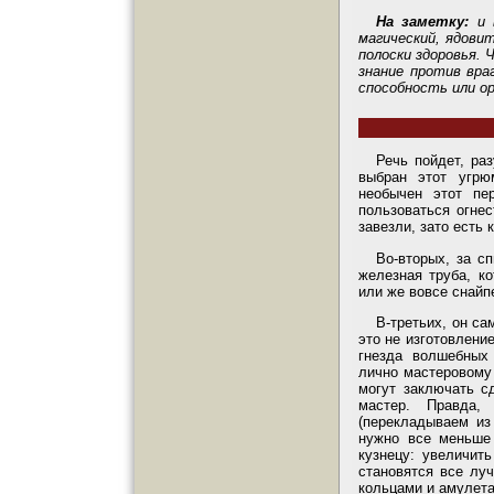
На заметку:
и 
магический, ядови
полоски здоровья. 
знание против вра
способность или о
Речь пойдет, ра
выбран этот угрю
необычен этот пе
пользоваться огне
завезли, зато есть
Во-вторых, за с
железная труба, ко
или же вовсе снайп
В-третьих, он са
это не изготовлени
гнезда волшебных
лично мастеровому
могут заключать с
мастер. Правда,
(перекладываем из
нужно все меньше
кузнецу: увеличит
становятся все лу
кольцами и амулета