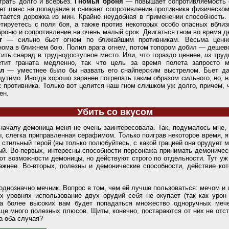
грать долго и всерьез.
Гномья броня
—
повышает сопротивляемость 
ет шанс на попадание и снижает сопротивление противника физическо
тается дорожка из мин. Крайне неудобная в применении способность.
тируетесь с поля боя, а также против некоторых особо опасных вбли
броню и сопротивление на очень малый срок. Двигаться гном во время д
ет
—
сильно бьет огнем по ближайшим противникам. Весьма ценно
нома в ближнем бою. Полил врага огнем, потом топором добил — дешев
тить снаряд в труднодоступное место. Или, что гораздо ценнее,
из
труд
етит граната медленно, так что цель за время полета запросто м
ел
—
уместнее было бы назвать его снайперским выстрелом. Бьет да
щутимо. Иногда хорошо заранее потрепать таким образом сильного, но, 
 противника. Только вот целится наш гном слишком уж долго, причем, ч
ен.
Убить со вкусом
оначалу демоница меня не очень заинтересовала. Так, подумалось мне,
, слегка приправленная серафимом. Только поиграв некоторое время, я 
 стильный герой (вы только полюбуйтесь, с какой грацией она орудует 
й. Во-первых, интересны способности персонажа принимать демоничес
 возможности демоницы, но действуют строго по отдельности. Тут уж
ажнее. Во-вторых, полезны и демонические способности, действие ко
однозначно мечник. Вопрос в том, чем ей лучше пользоваться: мечом и
х уровнях использование двух орудий себя не окупает (так как урон
 на более высоких вам будет попадаться множество одноручных ме
ще много полезных плюсов. Щиты, конечно, постараются от них не отст
а оба случая?