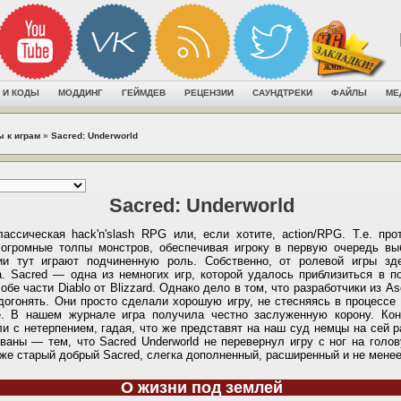
 И КОДЫ
МОДДИНГ
ГЕЙМДЕВ
РЕЦЕНЗИИ
САУНДТРЕКИ
ФАЙЛЫ
МЕ
ы к играм
»
Sacred: Underworld
Sacred: Underworld
ассическая hack'n'slash RPG или, если хотите, action/RPG. Т.е. про
 огромные толпы монстров, обеспечивая игроку в первую очередь в
ии тут играют подчиненную роль. Собственно, от ролевой игры зд
. Sacred — одна из немногих игр, которой удалось приблизиться в п
обе части Diablo от Blizzard. Однако дело в том, что разработчики из As
догонять. Они просто сделали хорошую игру, не стесняясь в процессе 
. В нашем журнале игра получила честно заслуженную корону. Кон
и с нетерпением, гадая, что же представят на наш суд немцы на сей ра
ваны — тем, что Sacred Underworld не перевернул игру с ног на голо
 же старый добрый Sacred, слегка дополненный, расширенный и не мене
О жизни под землей