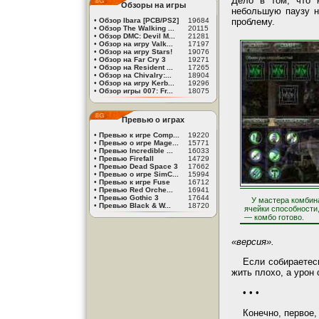
Дело в том, что 
Обзоры на игры
небольшую паузу н
•
Обзор Ibara [PCB/PS2]
19684
проблему.
•
Обзор The Walking ...
20115
•
Обзор DMC: Devil M...
21281
•
Обзор на игру Valk...
17197
•
Обзор на игру Stars!
19076
•
Обзор на Far Cry 3
19271
•
Обзор на Resident ...
17265
•
Обзор на Chivalry:...
18904
•
Обзор на игру Kerb...
19296
•
Обзор игры 007: Fr...
18075
Превью о играх
•
Превью к игре Comp...
19220
•
Превью о игре Mage...
15771
•
Превью Incredible ...
16033
•
Превью Firefall
14729
•
Превью Dead Space 3
17662
•
Превью о игре SimC...
15994
•
Превью к игре Fuse
16712
•
Превью Red Orche...
16941
•
Превью Gothic 3
17644
У мастера комбин
•
Превью Black & W...
18720
ячейки способности
— комбо готово.
«версия».
Если собираетес
жить плохо, а урон
• • •
Конечно, первое,