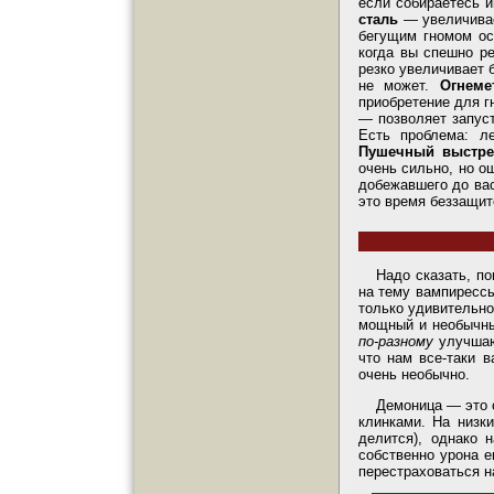
если собираетесь и
сталь
—
увеличива
бегущим гномом ос
когда вы спешно ре
резко увеличивает 
не может.
Огнем
приобретение для г
—
позволяет запус
Есть проблема: л
Пушечный выстр
очень сильно, но о
добежавшего до вас
это время беззащит
Надо сказать, п
на тему вампирессы
только удивительно
мощный и необычны
по-разному
улучшают
что нам все-таки в
очень необычно.
Демоница — это 
клинками. На низки
делится), однако
собственно урона е
перестраховаться н