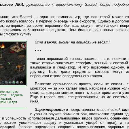
льского ЛКИ:
руководство к оригинальному Sacred, более подроб
омнят, что Sacred — одна из немногих игр, где ваш герой может е
это использовалось в первую очередь из-за скорости. Однако в дополн
я: во-первых, во время верхового боя ваш скакун тоже наносит повр
й появилась собственная спецатака. Чем больше ваш навык верхов
вы сможете купить.
Это важно:
гномы на лошадях не ездят!
• • •
Типов персонажей теперь восемь — это новички 
также старые знакомые: серафим, темный и светлый 
вампиресса и гладиатор. И что позволено одному, н
другому. Есть даже предметы, которые могут ис
персонажи строго определенного класса.
Развитие организовано просто, если не сказать с
монстров — за них капает опыт, набираем нужное ко
оже, взято из
очки, за которые можем поднять характеристики и уме
итов — поднять
Еще у героев есть спецспособности, но их система 
 нельзя.
иная.
жем, не для
Характеристики
представлены классической
сил
и урон от оружия ближнего боя, количество единиц з
ту и успешность использования дальнобойных видов оружия),
обаянием
 ростом увеличивает защиту и уменьшает ущерб от ядов), а т
ерацией
(первое определяет скорость восстановления здоровья и