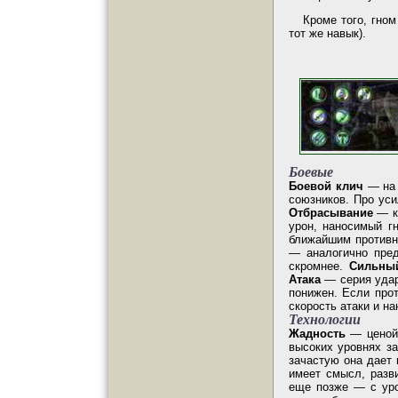
Кроме того, гном
тот же навык).
Боевые
Боевой клич
—
на
союзников. Про ус
Отбрасывание
—
урон, наносимый г
ближайшим противн
—
аналогично пре
скромнее.
Сильны
Атака
—
серия уда
понижен. Если прот
скорость атаки и н
Технологии
Жадность
—
ценой
высоких уровнях за
зачастую она дает 
имеет смысл, разв
еще позже — с уро