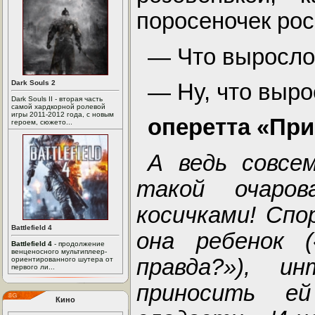
поросеночек рос
— Что выросло
Dark Souls 2
— Ну, что выро
Dark Souls II - вторая часть
самой хардкорной ролевой
игры 2011-2012 года, с новым
оперетта «При
героем, сюжето...
А ведь совсе
такой очаров
косичками! Спо
Battlefield 4
она ребенок 
Battlefield 4
- продолжение
венценосного мультиплеер-
правда?»), и
ориентированного шутера от
первого ли...
приносить ей
Кино