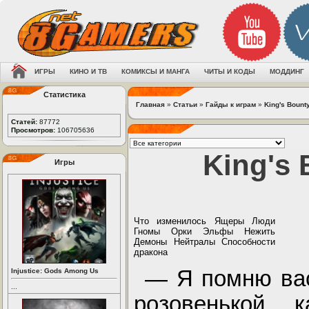
ИГРЫ
КИНО И ТВ
КОМИКСЫ И МАНГА
ЧИТЫ И КОДЫ
МОДДИНГ
Статистика
Главная
»
Статьи
»
Гайды к играм
»
King's Bount
Статей:
87772
Просмотров:
106705636
King's
Игры
Что изменилось Ящеры Люди
Гномы Орки Эльфы Нежить
Демоны Нейтралы Способности
дракона
— Я помню вас
Injustice: Gods Among Us
...
розовенькой, 