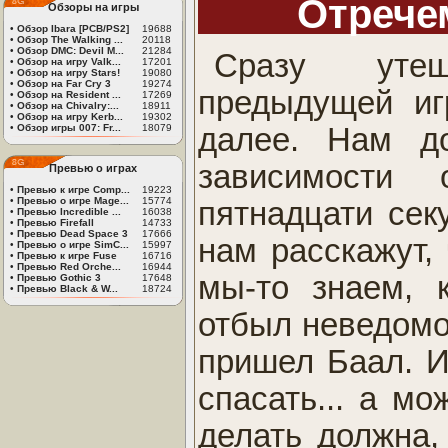
Отрече
Обзоры на игры
•
Обзор Ibara [PCB/PS2]
19688
•
Обзор The Walking ...
20118
•
Обзор DMC: Devil M...
21284
Сразу утеш
•
Обзор на игру Valk...
17201
•
Обзор на игру Stars!
19080
•
Обзор на Far Cry 3
19274
предыдущей иг
•
Обзор на Resident ...
17269
•
Обзор на Chivalry:...
18911
•
Обзор на игру Kerb...
19302
далее. Нам до
•
Обзор игры 007: Fr...
18079
зависимости 
Превью о играх
•
Превью к игре Comp...
19223
•
Превью о игре Mage...
15774
пятнадцати сек
•
Превью Incredible ...
16038
•
Превью Firefall
14733
•
Превью Dead Space 3
17666
нам расскажут, 
•
Превью о игре SimC...
15997
•
Превью к игре Fuse
16716
•
Превью Red Orche...
16944
мы-то знаем, 
•
Превью Gothic 3
17648
•
Превью Black & W...
18724
отбыл неведомо 
пришел Баал. И
спасать... а мо
делать должна, 