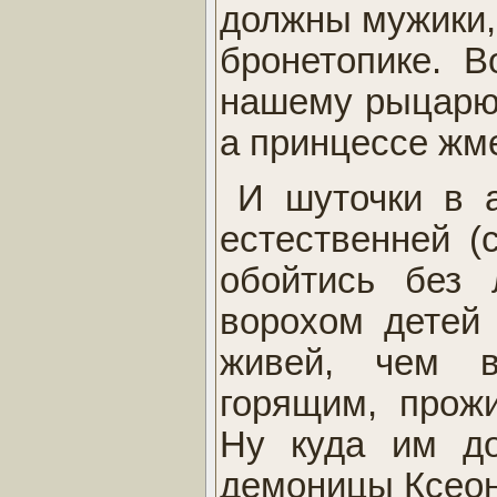
должны мужики, 
бронетопике. В
нашему рыцарю 
а принцессе жме
И шуточки в а
естественней (
обойтись без 
ворохом детей 
живей, чем 
горящим, прож
Ну куда им до
демоницы Ксеон