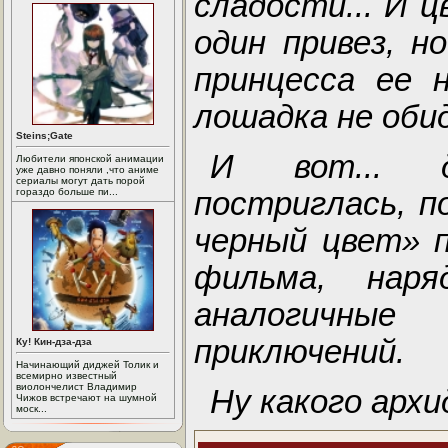
сладости... И ц
один привез, н
принцесса ее 
лошадка не оби
Steins;Gate
И вот... д
Любители японской анимации
уже давно поняли ,что аниме
сериалы могут дать порой
постриглась, п
гораздо больше пи...
черный цвет» п
фильма, нар
аналогичны
приключений.
Ку! Кин-дза-дза
Начинающий диджей Толик и
всемирно известный
виолончелист Владимир
Ну какого арх
Чижов встречают на шумной
моск...