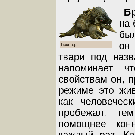
Б
на 
бы
он
Бронтор.
твари под назв
напоминает чт
свойствам он, п
режиме это жив
как человечес
пробежал, те
помощнее конн
каждый раз. Кр