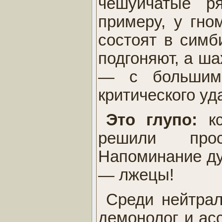
чешуйчатые р
примеру, у гно
состоят в симб
подгоняют, а ша
— с большим
критического уд
Это глупо:
к
решили прос
Напоминание ду
— лжецы!
Среди нейтра
демонолог и асс