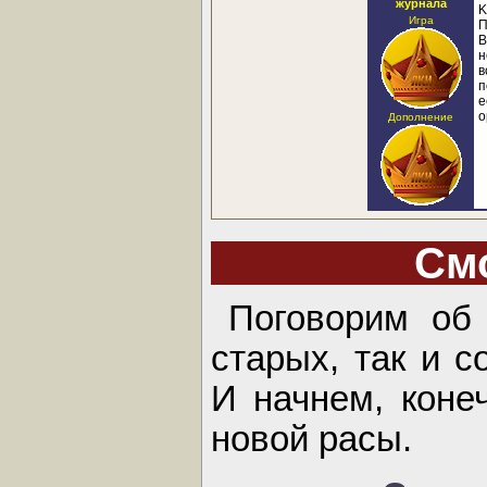
журнала
K
Игра
П
B
н
в
п
е
о
Дополнение
См
Поговорим об
старых, так и 
И начнем, коне
новой расы.