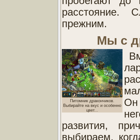
пробегают до 
расстояние. 
прежним.
Мы с д
В
ла
р
мал
Он
Питомник дракончиков.
Выбирайте на вкус и особенно
цвет...
нег
развития, пр
выбираем, когд