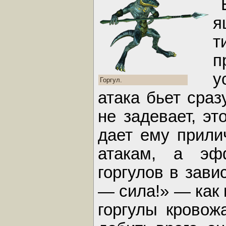
я
т
п
у
Горгул.
атака бьет сраз
не задевает, э
дает ему прили
атакам, а эф
горгулов в зави
— сила!» — как 
горгулы кровож