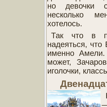
но девочки с
несколько ме
хотелось.
Так что в п
надеяться, что 
именно Амели.
может, Зачаро
иголочки, классы
Двенадца
—