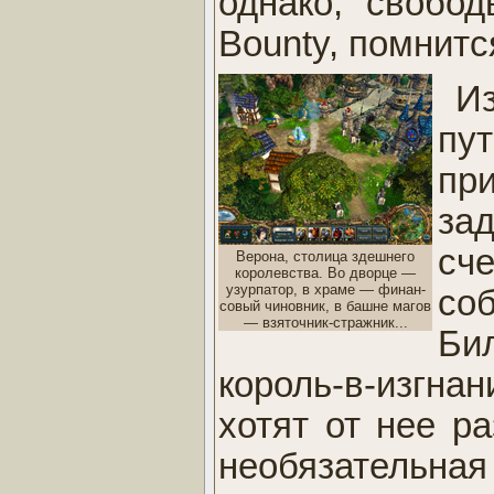
однако, свобод
Bounty, помнится
И
пу
пр
за
сч
Верона, столица здешнего
королевства. Во дворце —
узурпатор, в храме — финан-
со
совый чиновник, в башне магов
— взяточник-стражник...
Би
король-в-изгна
хотят от нее р
необязательна