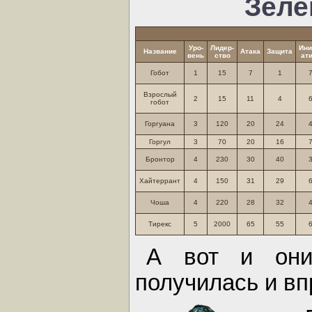
Зеле
Уро-
Лидер-
Ини
Название
Атака
Защита
вень
ство
ат
Гобот
1
15
7
1
Взрослый
2
15
11
4
гобот
Горгуана
3
120
20
24
Горгул
3
70
20
16
Бронтор
4
230
30
40
Хайтеррант
4
150
31
29
Чоша
4
220
28
32
Тирекс
5
2000
65
55
А вот и они
получилась и в