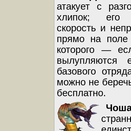
атакует с разг
хлипок; его 
скорость и неп
прямо на поле 
которого — ес
вылупляются 
базового отряд
можно не беречь
бесплатно.
Чо
странн
един