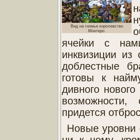
н
н
Вид на гномье королевство
о
Монтеро.
ячейки с нам
инквизиции из
доблестные бр
готовы к найм
дивного нового
возможности, 
придется отброс
Новые уровни 
ни к чему, кро