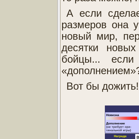
А если сделае
размеров она у
новый мир, пер
десятки новых
бойцы... есл
«дополнением»
Вот бы дожить!
Новизна
1
Дополнение
(не требует ори-
гинальной игры)
Награда
В