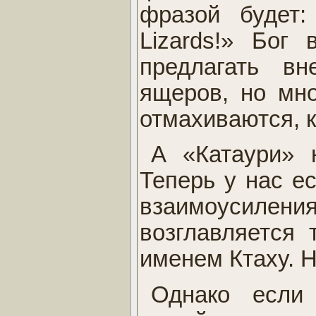
фразой будет
Lizards!» Бог
предлагать в
ящеров, но мно
отмахиваются, к
А «Катаури» 
Теперь у нас е
взаимоусиле
возглавляется
именем Ктаху. Н
Однако если