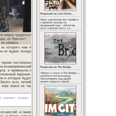
Рецензия на Lost Chron...
Игры, сделанные без любви и
старания, похожи на
воздушный шар – оболочка
есть, а внутри пусто. Lo...
и мирно трудиться
ода, но Прескотт
 их убивать.
за которого нам и
мы не будем: всегда
 героев постепенно
 на всеамериканский
Рецензия на The Bridge
ртв, и примкнула к
«Верх» и «низ» в The Bridge —
плененный бароном.
понятия относительные.
ри и которую будет
Прогуливаясь под аркой,
Загато есть четкий
можно запросто перей...
 игре вовсе не так
ко узнают планы
ссе миссий, а также
ому выбирая самые