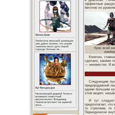
эффектные ракурс
беготню по уровням
Steins;Gate
Любители японской анимации
уже давно поняли ,что аниме
сериалы могут дать порой
Крах всей жи
гораздо больше пи...
зомбир
Конечно, главн
сделано, какими г
— неизвестно. И вс
Следующим пунк
предпродажной пиа
Ку! Кин-дза-дза
одним большим кус
этом акцент, назыв
Начинающий диджей Толик и
всемирно известный
виолончелист Владимир
И тут следует
Чижов встречают на шумной
предполагает, что
моск...
то стреляем, то 
Периодически внут