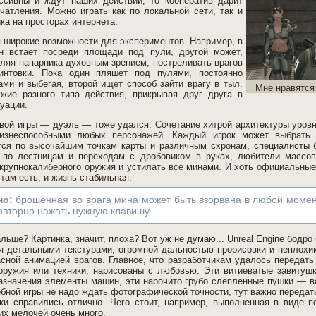
ссивны и ждут наших действий, то кооператив дарит
чатления. Можно играть как по локальной сети, так и
ка на просторах интернета.
 широкие возможности для экспериментов. Например, в
н встает посреди площади под пули, другой может,
ляя напарника духовным зрением, постреливать врагов
интовки. Пока один пляшет под пулями, постоянно
ами и выбегая, второй ищет способ зайти врагу в тыл.
Мне нравятся
жие разного типа действия, прикрывая друг друга в
уации.
вой игры — дуэль — тоже удался. Сочетание хитрой архитектуры уровн
изнеспособными любых персонажей. Каждый игрок может выбрать 
тся по высочайшим точкам карты и различным схронам, специалисты 
ь по лестницам и переходам с дробовиком в руках, любители массов
 крупнокалиберного оружия и устилать все минами. И хоть официальные
 там есть, и жизнь стабильная.
но:
брошенная во врага мина может быть взорвана в любой момент
овторно нажать нужную клавишу.
альше? Картинка, значит, плоха? Вот уж не думаю... Unreal Engine бодро
я детальными текстурами, огромной дальностью прорисовки и неплох
асной анимацией врагов. Главное, что разработчикам удалось передать
оружия или техники, нарисованы с любовью. Эти витиеватые завитушк
азначения элементы машин, эти нарочито грубо слепленные пушки — в
бной игры не надо ждать фотографической точности, тут важно передат
ки справились отлично. Чего стоит, например, выполненная в виде п
их мелочей очень много.