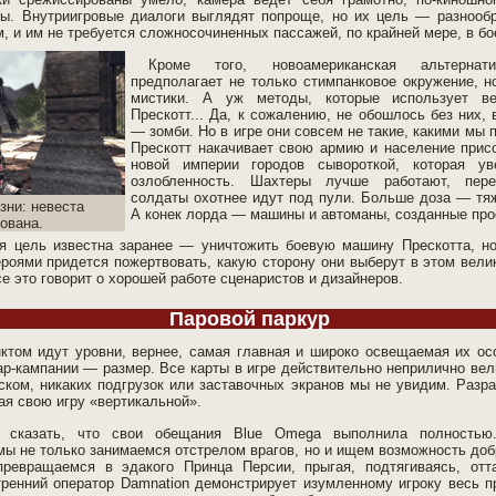
ы. Внутриигровые диалоги выглядят попроще, но их цель — разнообр
, и им не требуется сложносочиненных пассажей, по крайней мере, в бо
Кроме того, новоамериканская альтернати
предполагает не только стимпанковое окружение, 
мистики. А уж методы, которые использует в
Прескотт... Да, к сожалению, не обошлось без них,
— зомби. Но в игре они совсем не такие, какими мы 
Прескотт накачивает свою армию и население прис
новой империи городов сывороткой, которая ув
озлобленность. Шахтеры лучше работают, пере
солдаты охотнее идут под пули. Больше доза — тя
зни: невеста
А конек лорда — машины и автоманы, созданные пр
ована.
ая цель известна заранее — уничтожить боевую машину Прескотта, но
ероями придется пожертвовать, какую сторону они выберут в этом вели
е это говорит о хорошей работе сценаристов и дизайнеров.
Паровой паркур
том идут уровни, вернее, самая главная и широко освещаемая их ос
р-кампании — размер. Все карты в игре действительно неприлично вел
ком, никаких подгрузок или заставочных экранов мы не увидим. Разра
ая свою игру «вертикальной».
 сказать, что свои обещания Blue Omega выполнила полностью
 мы не только занимаемся отстрелом врагов, но и ищем возможность до
превращаемся в эдакого Принца Персии, прыгая, подтягиваясь, отта
ренний оператор Damnation демонстрирует изумленному игроку весь п