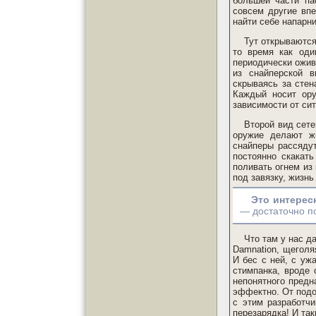
большей части па
совсем другие впе
найти себе напарни
Тут открываются
то время как оди
периодически ожив
из снайперской в
скрываясь за стен
Каждый носит ору
зависимости от сит
Второй вид сете
оружие делают ж
снайперы рассяду
постоянно скакат
поливать огнем из
под завязку, жизнь
Это интерес
— достаточно п
Что там у нас д
Damnation, щеголя
И бес с ней, с уж
стимпанка, вроде 
непонятного предн
эффектно. От подо
с этим разработчи
перезарядка! И так