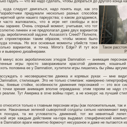
ько гадать — что же надо сделать, чтобы добраться до другого конца ка
, куда следует двигаться, надо понять еще, как это
азработчики придумали несколько разных способов
нкретной цели нашего паркурства; о каком догадаемся,
и часто жаловались, что в игре нет свободы и все
ы заранее. Очень спорный момент, учитывая, что тот
солютно линеен и не предполагал даже двух вариантов
удь акробатической задачи. Assassin’s Creed? Полноте,
л спроектирован таким образом, чтобы можно было
 куда хочешь. Но все основные моменты убийств тоже
олько вариантов, и точка. Mirror’s Edge? И тут все
Такое рассто
о и выверено дизайнерами.
Р
й минус всех акробатических этюдов Damnation — анимация персонаж
ленные игры просто завораживали красотой движения, кошачьей 
 хоть половина ее у Damnation, хулители игры лишились бы уймы аргуме
ассуждать о несовершенстве движка и корявых руках — мне види
Damnation, стилизация. Это не только стимпанк: намеренно гипертрофи
ы, боевые стойки, особенности движения персонажей — это все си
 точки зрения анимация вполне оправданна: этим героям не надо ст
 реалии. Тут Америка в огне войны горит, а не конкурс на лучший сти
о относится только к главным персонам игры (как положительным, так и 
тили. Накачанные зеленой сывороткой солдаты сильно напоминают ви
ая походка, та же угловатость движений, тот же невнятный лепе
ской игре каждым действием на-гора выдавал специфический компьют
 то в Damnation враги невнятно бормочут несуразное и даже не пытаются 