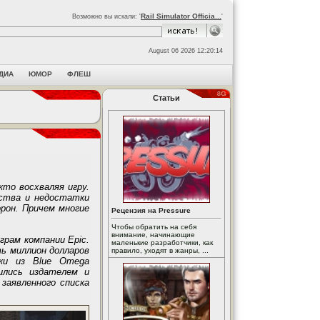
Rail Simulator Officia...
Возможно вы искали: '
'
August 06 2026 12:20:14
ДИА
ЮМОР
ФЛЕШ
Статьи
кто восхваляя игру.
нства и недостатки
рон. Причем многие
Рецензия на Pressure
Чтобы обратить на себя
внимание, начинающие
грам компании Epic.
маленькие разработчики, как
ь миллион долларов
правило, уходят в жанры, ...
ики из Blue Omega
жились издателем и
заявленного списка