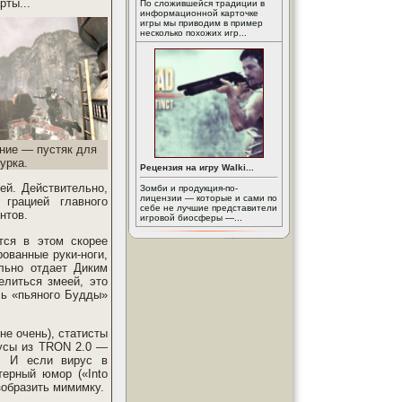
рты...
По сложившейся традиции в
информационной карточке
игры мы приводим в пример
несколько похожих игр...
яние — пустяк для
урка.
Рецензия на игру Walki...
ей. Действительно,
Зомби и продукция-по-
лицензии — которые и сами по
грацией главного
себе не лучшие представители
нтов.
игровой биосферы —...
тся в этом скорее
рованные руки-ноги,
льно отдает Диким
елиться змеей, это
ль «пьяного Будды»
не очень), статисты
русы из TRON 2.0 —
т. И если вирус в
ерный юмор («Into
изобразить мимимку.