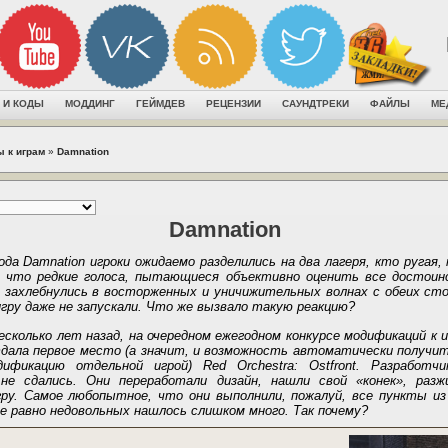
 И КОДЫ
МОДДИНГ
ГЕЙМДЕВ
РЕЦЕНЗИИ
САУНДТРЕКИ
ФАЙЛЫ
МЕ
ы к играм
»
Damnation
Damnation
да Damnation игроки ожидаемо разделились на два лагеря, кто ругая, 
, что редкие голоса, пытающиеся объективно оценить все достои
о захлебнулись в восторженных и уничижительных волнах с обеих сто
гру даже не запускали. Что же вызвало такую реакцию?
есколько лет назад, на очередном ежегодном конкурсе модификаций к и
тдала первое место (а значит, и возможность автоматически получит
фикацию отдельной игрой) Red Orchestra: Ostfront. Разработч
 не сдались. Они переработали дизайн, нашли свой «конек», раз
ру. Самое любопытное, что они выполнили, пожалуй, все пункты из 
е равно недовольных нашлось слишком много. Так почему?