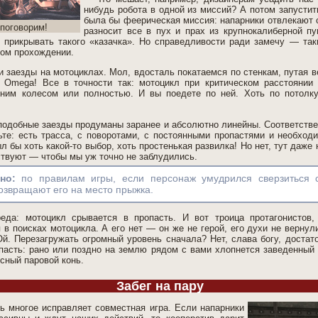
нибудь робота в одной из миссий? А потом запустит
была бы феерическая миссия: напарники отвлекают с
 поговорим!
разносит все в пух и прах из крупнокалиберной пу
 прикрывать такого «казачка». Но справедливости ради замечу — та
ном прохождении.
 заезды на мотоциклах. Мол, вдосталь покатаемся по стенкам, путая в
 Omega! Все в точности так: мотоцикл при критическом расстоянии 
дним колесом или полностью. И вы поедете по ней. Хоть по потолку
подобные заезды продуманы заранее и абсолютно линейны. Соответствен
ьте: есть трасса, с поворотами, с постоянными пропастями и необход
л бы хоть какой-то выбор, хоть простенькая развилка! Но нет, тут даже
твуют — чтобы мы уж точно не заблудились.
сно:
по правилам игры, если персонаж умудрился сверзиться 
озвращают его на место прыжка.
еда: мотоцикл срывается в пропасть. И вот троица протагонистов,
 в поисках мотоцикла. А его нет — он же не герой, его духи не вернул
й. Перезагружать огромный уровень сначала? Нет, слава богу, достат
опасть: рано или поздно на землю рядом с вами хлопнется заведенный 
сный паровой конь.
Забег на пару
ь многое исправляет совместная игра. Если напарники