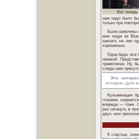
Вот теперь
нам надо было бы
только при повтор
Были заявлены и
мне люди из Blue
заехать на нее о
хорошенько.
Одна беда: все 
никакой. Представ
трамплинах. Ну, бы
следы шин присутс
Это интере
исходом, духи в
Кульминация бр
глазами, озирается
впереди — тоже. О
раз сигануть в пр
двух- или трехколе
К счастью, очен