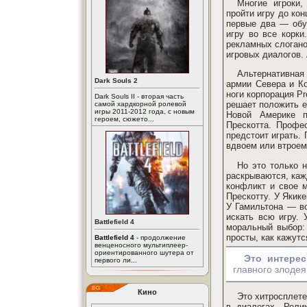
Многие игроки
пройти игру до ко
первые два — обу
игру во все корк
рекламных слогано
игровых диалогов. 
Альтернативна
Dark Souls 2
армии Севера и К
ноги корпорация Pr
Dark Souls II - вторая часть
решает положить е
самой хардкорной ролевой
игры 2011-2012 года, с новым
Новой Америке п
героем, сюжето...
Прескотта. Профе
предстоит играть. 
вдвоем или втроем
Но это только 
раскрываются, каж
конфликт и свое м
Прескотту. У Якик
У Гамильтона — во
искать всю игру. 
Battlefield 4
моральный выбор: 
просты, как кажутс
Battlefield 4
- продолжение
венценосного мультиплеер-
ориентированного шутера от
Это интере
первого ли...
главного злоде
Кино
Это хитросплете
в диалогах. Роли