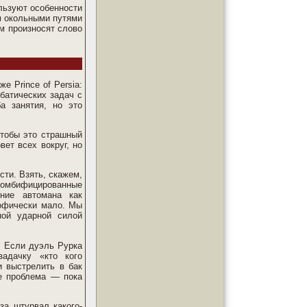
льзуют особенности
м окольными путями
ем произносят слово
е Prince of Persia:
обатических задач с
а занятия, но это
чтобы это страшный
вет всех вокруг, но
ти. Взять, скажем,
зомбифицированные
ение автомана как
рофически мало. Мы
ной ударной силой
. Если дуэль Рурка
адачку «кто кого
и выстрелить в бак
не проблема — пока
за штурвал какого-