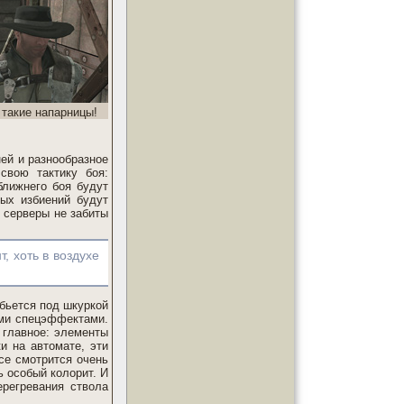
 такие напарницы!
ей и разнообразное
свою тактику боя:
ближнего боя будут
ых избиений будут
 серверы не забиты
, хоть в воздухе
 бьется под шкуркой
ими спецэффектами.
 главное: элементы
и на автомате, эти
се смотрится очень
ь особый колорит. И
ерегревания ствола