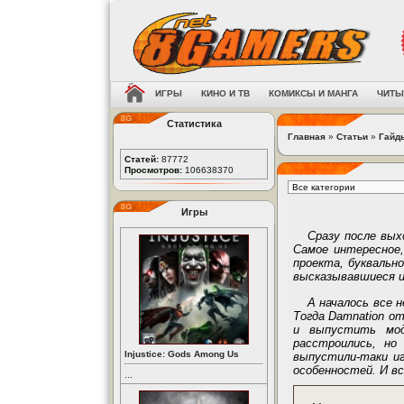
ИГРЫ
КИНО И ТВ
КОМИКСЫ И МАНГА
ЧИТЫ
Статистика
Главная
»
Статьи
»
Гайд
Статей:
87772
Просмотров:
106638370
Игры
Сразу после выхо
Самое интересное
проекта, буквальн
высказывавшиеся и
А началось все н
Тогда Damnation о
и выпустить моди
расстроились, но
Injustice: Gods Among Us
выпустили-таки иг
особенностей. И вс
...