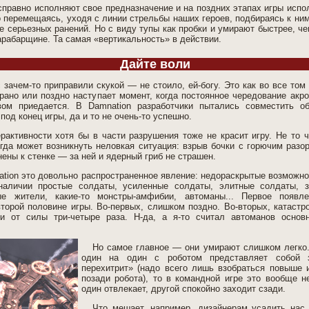
справно исполняют свое предназначение и на поздних этапах игры испо
о перемещаясь, уходя с линии стрельбы наших героев, подбираясь к ни
ае серьезных ранений. Но с виду тупы как пробки и умирают быстрее, ч
арабарщине. Та самая «вертикальность» в действии.
Дайте воли
 зачем-то приправили скукой — не стоило, ей-богу. Это как во все том ж
 рано или поздно наступает момент, когда постоянное чередование акр
вом приедается. В Damnation разработчики пытались совместить об
под конец игры, да и то не очень-то успешно.
рактивности хотя бы в части разрушения тоже не красит игру. Не то 
огда может возникнуть неловкая ситуация: взрыв бочки с горючим разор
ены к стенке — за ней и ядерный гриб не страшен.
tion это довольно распространенное явление: недораскрытые возможнос
наличии простые солдаты, усиленные солдаты, элитные солдаты, 
ые жители, какие-то монстры-амфибии, автоманы... Первое появл
торой половине игры. Во-первых, слишком поздно. Во-вторых, катаст
и от силы три-четыре раза. Н-да, а я-то считал автоманов основ
Но самое главное — они умирают слишком легко
один на один с роботом представляет собой з
перехитрит» (надо всего лишь взобраться повыше 
позади робота), то в командной игре это вообще 
один отвлекает, другой спокойно заходит сзади.
Что мешает, например, дизайнерам усадить нас 