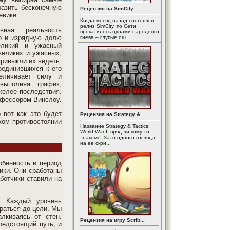
азить бесконечную
Рецензия на SimCity
евике.
Когда месяц назад состоялся
релиз SimCity, по Сети
вная реальность
прокатилось цунами народного
но и изрядную долю
гнева – глупые ош...
еликий и ужасный
 великих и ужасных,
привыкли их видеть.
оединившихся к его
еличивает силу и
выполняя график,
желее последствия.
офессором Винслоу.
 вот как это будет
Рецензия на Strategy &...
ком противостоянии
Название Strategy & Tactics:
World War II вряд ли кому-то
знакомо. Зато одного взгляда
на ее скри...
обенность в период
ики. Они сработаны
ботчики ставили на
. Каждый уровень
браться до цели. Мы
лкиваясь от стен.
Рецензия на игру Scrib...
редстоящий путь, и