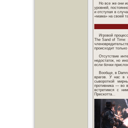
Но все же они и
уровней, постоянн
и отступая в случ
«мама» на своей т
Игровой процесс
The Sand of Time:
членовредительст
происходит только 
Отсутствие инте
недостаток, но ин
если бочки прислон
Вообще, в Damna
врагов. У нас в 
сывороткой мирн
противника — во в
встретимся с ним
Прескотта...