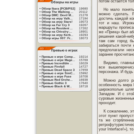
потом остается тол
Обзоры на игры
•
Обзор Ibara [PCB/PS2]
19680
Но мало понять
•
Обзор The Walking ...
20112
можно сделать. Р
•
Обзор DMC: Devil M...
21278
достичь каждой ко
•
Обзор на игру Valk...
17194
•
Обзор на игру Stars!
19073
тот и наш. Игрок
•
Обзор на Far Cry 3
19267
маршруты прописан
•
Обзор на Resident ...
17262
же «Принц» был аб
•
Обзор на Chivalry:...
18901
•
Обзор на игру Kerb...
19293
решения какой-ниб
•
Обзор игры 007: Fr...
18073
там сам город бы
забираться почти
предполагали неск
Превью о играх
заранее просчитан
•
Превью к игре Comp...
19214
•
Превью о игре Mage...
15769
Видимо, главны
•
Превью Incredible ...
16029
•
Превью Firefall
14727
все вышеперечис
•
Превью Dead Space 3
17659
персонажа. И будь
•
Превью о игре SimC...
15992
•
Превью к игре Fuse
16708
Можно долго р
•
Превью Red Orche...
16938
•
Превью Gothic 3
17640
особенность мира 
•
Превью Black & W...
18718
широкополые шляп
Западом. И с этой
суровые жизненные
проходит.
К сожалению, эт
этот пункт пропус
та же сгорбленн
ретрофутуристиче
your Interface!»),