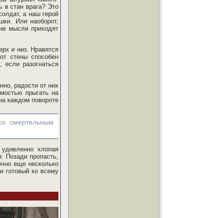
ь в стан врага? Это
олдат, а наш герой
шки. Или наоборот,
кие мысли приходят
ерх и низ. Нравятся
от стены способен
, если разогнаться
но, радости от них
имостью прыгать на
 на каждом повороте
со смертельным
 удивленно хлопая
и. Позади пропасть,
очно еще несколько
и готовый ко всему