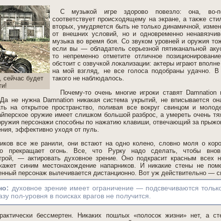
С музыкой игре здорово повезло: она, во-п
соответствует происходящему на экране, а также стил
вторых, умудряется быть не только динамичной, измен
от внешних условий, но и одновременно ненавязчи
музыка во время боя. Со звуком уровней и оружия тож
если вы — обладатель серьезной пятиканальной аку
то непременно отметите отличное позиционировани
обстоит с озвучкой локализации: актеры играют вполне 
на мой взгляд, не все голоса подобраны удачно. В
, сейчас будет
такого не наблюдалось.
ти!
Почему-то очень многие игроки ставят Damnation 
Да не нужна Damnation никакая система укрытий, не вписывается он
ать на открытое пространство, поливая все вокруг свинцом и молод
айперское оружие имеет слишком большой разброс, а умереть очень тяж
оружия персонажи способны по нажатию клавиши, отвечающий за прыжок
ния, эффективно уходя от пуль.
иков все же ранили, они встают на одно колено, словно моля о кор
но прекращает огонь. Все, что Рурку надо сделать, чтобы внов
трой, — актировать духовное зрение. Оно подкрасит красным всех 
укажет синим местонахождение напарников. И никакие стены не по
нный персонаж вылечивается дистанционно. Вот уж действительно — с
но:
духовное зрение имеет ограничение — подсвечиваются только
зу пол-уровня в поисках врагов не получится.
актически бессмертен. Никаких пошлых «полосок жизни» нет, а ст