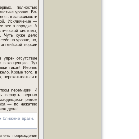
ервых, полностью
истике уровня. Во-
яясь в зависимости
вой. Исключение —
е все в порядке. А
стической системы,
е. Чуть хуже дело
себе на уровне, но,
 английской версии
в упрек отсутствие
а в концепцию. Тут
ецки гикая! Именно
ело. Кроме того, в
, перекатываться в
отком перемирии. И
ь вернуть верных
находящихся рядом
меха — по нажатию
ила духа!
 ближние враги.
епень повреждения