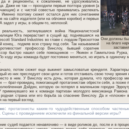
, да и рецензенты, к сожалению, не удосуживались
нца. Даже не так — проходили первые полтора уровня (а
чающие) и с чистой совестью принимались распекать
и. Именно поэтому сюжет остался для них сочетанием
в на сайте издателя (или на обложке коробки) и первых
А задел у игры, в общем-то, неплохой.
я реальность, затянувшаяся война Националистской
оалиции Юга перерастает в сущий ад: поднявшаяся на
Они должны был
escott Standard Industries во главе с лордом Прескоттом
на благо нар
й конец... подмяв всю страну под себя. Так называемой
заставил
ротивостоит профессор Винслоу, бывший соратник
ссор быстро нашел себе помощников — Якикен и Гамильтона Рурка, 
По ходу игры команда будет постоянно меняться, но играть в одиночку 
.
начало, потом сюжет еще выкинет замысловатые кренделя. Характеры
дый из них преследует свои цели и готов отстаивать свою точку зрения
есто в нем. У Винслоу есть дочь, которая думала, что профессор ме
ен — брат-провидец, помогающий протагонистам обрести себя, а позже 
злюбленная Дэйден, которую он потерял в маленьком городке Эрроут
У примкнувшего же к команде партизан молодого мексиканца Рамона 
родная страна или его борьба за спасение Винслоу. Да и «плохие» в
я на первый взгляд.
сно:
протагонисты каким-то чудодейственным способом частень
я. Сцены с провидением исключили из финальной версии игры?
ние судеб подается ненавязчиво — в виде роликов до, после и в проце
ки срежиссированы умело, камера ведет себя грамотно, по-киношн