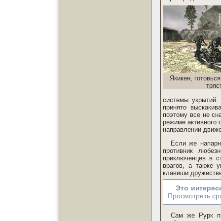
Якикен, готовься
тряс
системы укрытий. 
принято выскакив
поэтому все не сн
режиме активного 
направлении движе
Если же напарн
противник любез
приключенцев в с
врагов, а также 
клавиши дружестве
Это интерес
Просмотреть сра
Сам же Рурк пр