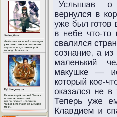
Услышав о 
вернулся в ко
уже был готов 
в небе что-то
Steins;Gate
свалился стран
Любители японской анимации
уже давно поняли ,что аниме
сериалы могут дать порой
сознание, а и
гораздо больше пи...
маленький ч
макушке — ис
который кое-чт
оказался не в
Ку! Кин-дза-дза
Начинающий диджей Толик и
Теперь уже ем
всемирно известный
виолончелист Владимир
Чижов встречают на шумной
моск...
Клавдием и с