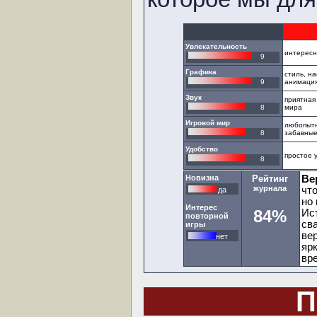
Увлекательность
интересн
9
Графика
стиль, н
9
анимаци
Звук
приятная
8
мира
Игровой мир
любопытн
8
забавны
Удобство
простое 
8
Новизна
Рейтинг
Ве
журнала
что
да
но
Интерес
84%
Ис
повторной
св
игры
ве
нет
яр
вр
П