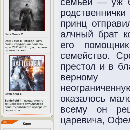
семьей — уж 
родственнички
принц отправи
алчный брат к
Dark Souls 2
Dark Souls II - вторая часть
его помощни
самой хардкорной ролевой
игры 2011-2012 года, с новым
героем, сюжето...
семейство. Ср
престол и в б
верному т
неограниченн
Battlefield 4
оказалось мал
Battlefield 4
- продолжение
венценосного мультиплеер-
всему он ре
ориентированного шутера от
первого ли...
царевича, Офе
Кино