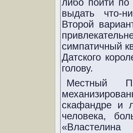
либо пойти по
выдать что-н
Второй вариан
привлекате
симпатичный кв
Датского корол
голову.
Местный П
механизиро
скафандре и 
человека, бо
«Властелин