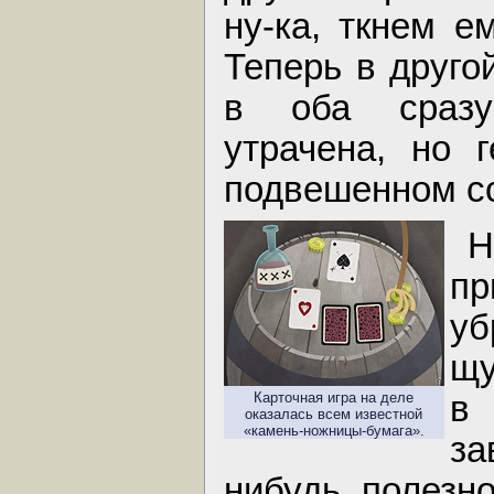
ну-ка, ткнем е
Теперь в друго
в оба сразу
утрачена, но 
подвешенном с
п
у
щу
Карточная игра на деле
оказалась всем известной
«камень-ножницы-бумага».
за
нибудь полезн