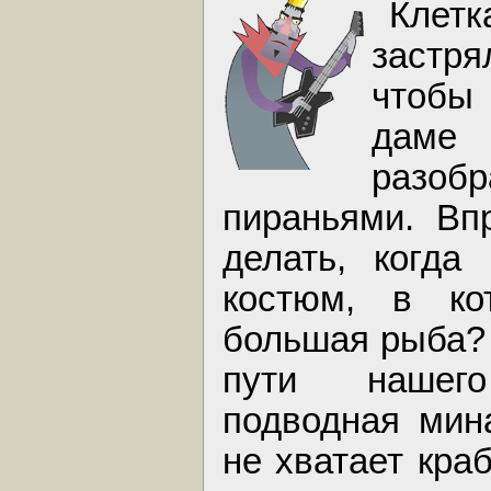
Клет
застр
чтобы 
даме 
раз
пираньями. Вп
делать, когда
костюм, в ко
большая рыба? Т
пути нашего
подводная мин
не хватает кра