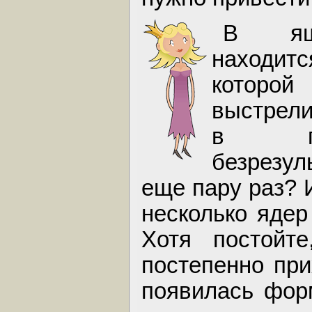
В ящ
наход
кото
выстрели
в г
безрезул
еще пару раз? 
несколько ядер
Хотя постойте
постепенно при
появилась фор