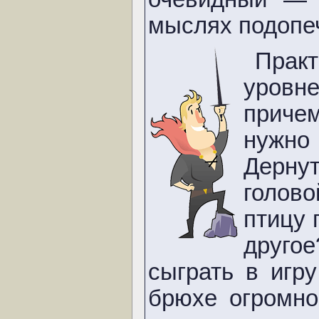
мыслях подопеч
Прак
уров
приче
нужно
Дерну
голов
птицу 
другое
сыграть в игр
брюхе огромн