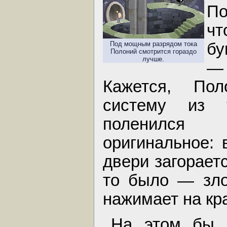
По
чт
Под мощным разрядом тока
бу
Полоний смотрится гораздо
лучше.
— 
Кажется, По
систему из 
поленился 
оригинальное: 
двери загораетс
то было — зло
нажимает на кр
На этом бы и