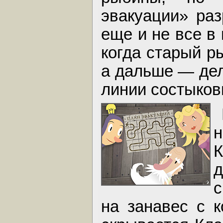
эвакуации» раз
еще и не все в
когда старый р
а дальше — дел
линии состыков
н
К
на занавес с 