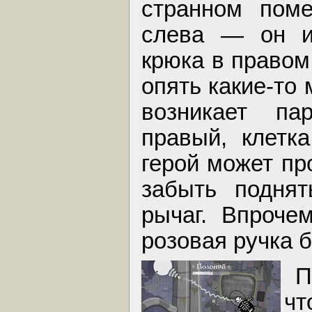
странном поме
слева — он ис
крюка в правом
опять какие-то
возникает п
правый, клетка
герой может пр
забыть поднят
рычаг. Впроче
розовая ручка б
П
чт