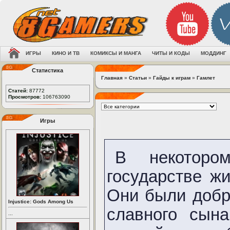
ИГРЫ
КИНО И ТВ
КОМИКСЫ И МАНГА
ЧИТЫ И КОДЫ
МОДДИНГ
Статистика
Главная
»
Статьи
»
Гайды к играм
»
Гамлет
Статей:
87772
Просмотров:
106763090
Игры
В некоторо
государстве ж
Они были добр
Injustice: Gods Among Us
славного сын
...