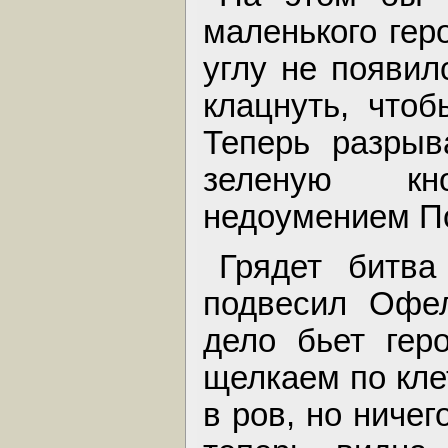
маленького гер
углу не появил
клацнуть, что
Теперь разрыв
зеленую кн
недоумением П
Грядет битва
подвесил Офе
дело бьет гер
щелкаем по кле
в ров, но ничег