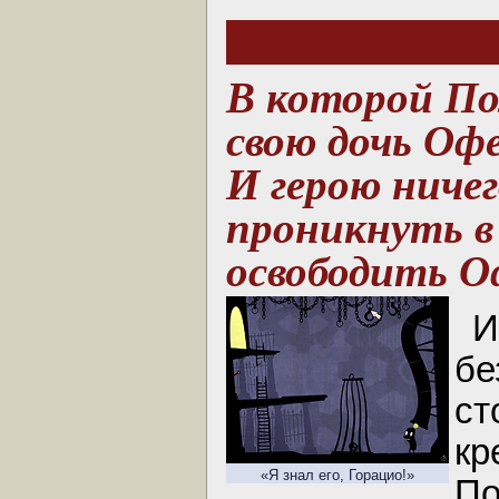
В которой П
свою дочь Оф
И герою ничег
проникнуть в
освободить О
бе
с
кр
«Я знал его, Горацио!»
П