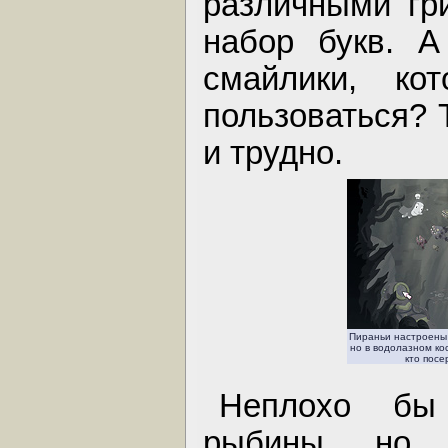
различными гр
набор букв. А
смайлики, к
пользоваться? Т
и трудно.
Пираньи настроены
но в водолазном ко
кто посе
Неплохо бы
рыбины, но 