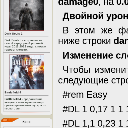
damage0
, на
0.
Двойной уро
В этом же фа
Dark Souls 2
ниже строки
da
Dark Souls II - вторая часть
самой хардкорной ролевой
игры 2011-2012 года, с новым
героем, сюжето...
Изменение сл
Чтобы изменит
следующие стро
#rem Easy
Battlefield 4
Battlefield 4
- продолжение
венценосного мультиплеер-
ориентированного шутера от
#DL 1 0,17 1 1 1
первого ли...
#DL 1,1 0,23 1 1
Кино