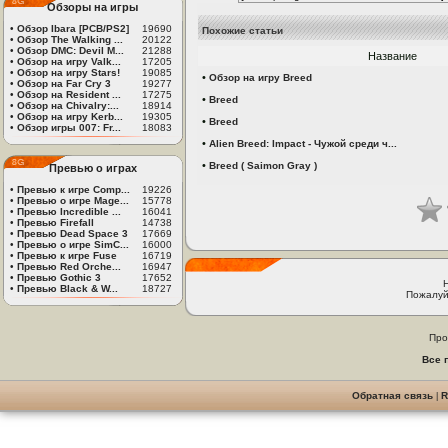
Обзоры на игры
•
Обзор Ibara [PCB/PS2]
19690
Похожие статьи
•
Обзор The Walking ...
20122
•
Обзор DMC: Devil M...
21288
Название
•
Обзор на игру Valk...
17205
•
Обзор на игру Stars!
19085
•
Обзор на игру Breed
•
Обзор на Far Cry 3
19277
•
Обзор на Resident ...
17275
•
Breed
•
Обзор на Chivalry:...
18914
•
Обзор на игру Kerb...
19305
•
Breed
•
Обзор игры 007: Fr...
18083
•
Alien Breed: Impact - Чужой среди ч...
•
Breed ( Saimon Gray )
Превью о играх
•
Превью к игре Comp...
19226
•
Превью о игре Mage...
15778
•
Превью Incredible ...
16041
•
Превью Firefall
14738
•
Превью Dead Space 3
17669
•
Превью о игре SimC...
16000
•
Превью к игре Fuse
16719
•
Превью Red Orche...
16947
•
Превью Gothic 3
17652
•
Превью Black & W...
18727
Пожалуй
Про
Все 
Обратная связь
|