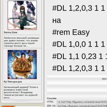
#DL 1,2,0,3 1 1 
на
#rem Easy
Steins;Gate
Любители японской анимации
уже давно поняли ,что аниме
#DL 1,0,0 1 1 1 
сериалы могут дать порой
гораздо больше пи...
#DL 1,1 0,23 1 1
#DL 1,2,0,3 1 1 
855 
Ку! Кин-дза-дза
Начинающий диджей Толик и
всемирно известный
виолончелист Владимир
Чижов встречают на шумной
моск...
Ссылки
HTML:
[BB Url]: