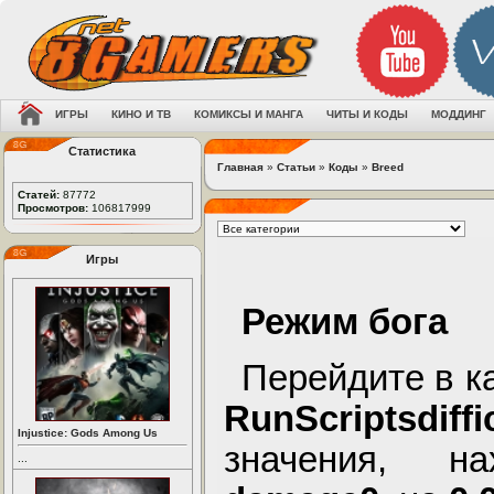
ИГРЫ
КИНО И ТВ
КОМИКСЫ И МАНГА
ЧИТЫ И КОДЫ
МОДДИНГ
Статистика
Главная
»
Статьи
»
Коды
»
Breed
Статей:
87772
Просмотров:
106817999
Игры
Режим бога
Перейдите в ка
RunScriptsdiffic
Injustice: Gods Among Us
значения, н
...