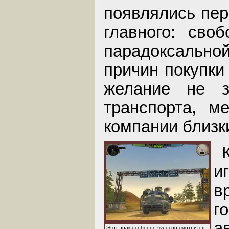
появлялись пер
главного: сво
парадоксальн
причин покупки
желание не з
транспорта, м
компании близк
и
в
г
а
Этот знак особенно чудесно смотрится