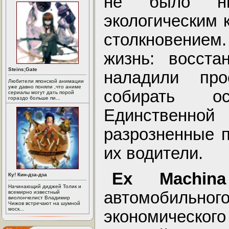
не было ни
экологическим 
столкновением
жизнь: восста
Steins;Gate
наладили про
Любители японской анимации
уже давно поняли ,что аниме
собирать о
сериалы могут дать порой
гораздо больше пи...
Единственно
разрозненные п
их водители.
Ex Machina
Ку! Кин-дза-дза
Начинающий диджей Толик и
автомобильн
всемирно известный
виолончелист Владимир
Чижов встречают на шумной
моск...
экономическог