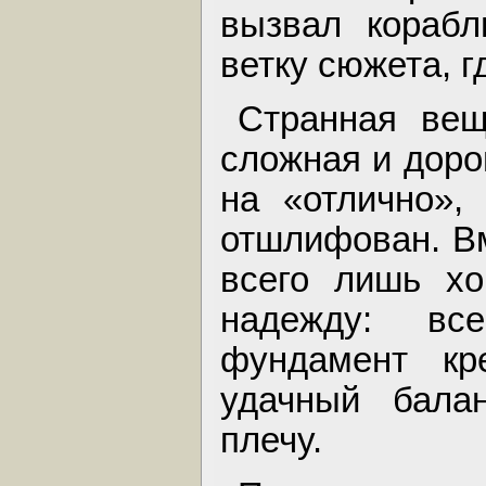
вызвал корабл
ветку сюжета, г
Странная вещ
сложная и доро
на «отлично»,
отшлифован. Вм
всего лишь хо
надежду: вс
фундамент кр
удачный бала
плечу.