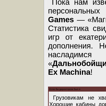
Пока нам изв
персональны
Games
— «Маги
Статистика сви
игр от екатер
дополнения. 
насладимс
«
Дальнобойщи
Ex Machina
!
Если бы директором был я
Грузовикам не хва
Хорошие кабины до