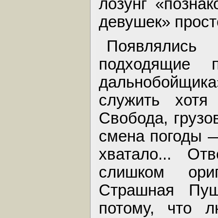
лозунг «познак
девушек» прост
Появлялис
подходящие 
дальнобойщи
служить хот
Свобода, грузо
смена погоды —
хватало... О
слишком ори
Страшная Пу
потому, что л