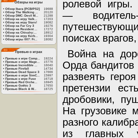
ролевой игры.
Обзоры на игры
•
Обзор Ibara [PCB/PS2]
19688
— водитель-д
•
Обзор The Walking ...
20120
•
Обзор DMC: Devil M...
21288
•
Обзор на игру Valk...
17203
•
Обзор на игру Stars!
19082
путешествующ
•
Обзор на Far Cry 3
19276
•
Обзор на Resident ...
17272
•
Обзор на Chivalry:...
18912
поисках врагов,
•
Обзор на игру Kerb...
19304
•
Обзор игры 007: Fr...
18082
Война на дор
Превью о играх
•
Превью к игре Comp...
19224
Орда бандитов 
•
Превью о игре Mage...
15776
•
Превью Incredible ...
16040
•
Превью Firefall
14734
•
Превью Dead Space 3
17666
развеять героя
•
Превью о игре SimC...
15997
•
Превью к игре Fuse
16718
•
Превью Red Orche...
16945
претензии ест
•
Превью Gothic 3
17650
•
Превью Black & W...
18725
дробовики, пуш
На грузовике 
разного калибр
из главных у