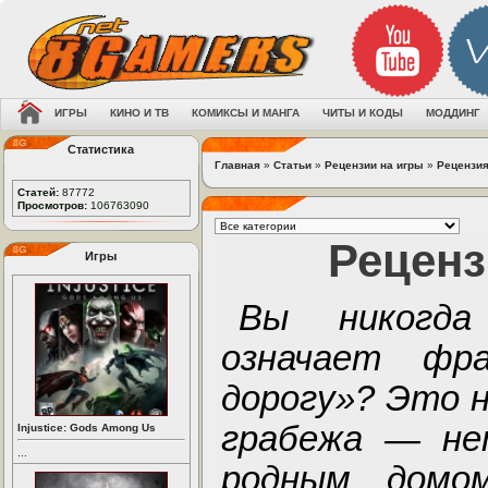
ИГРЫ
КИНО И ТВ
КОМИКСЫ И МАНГА
ЧИТЫ И КОДЫ
МОДДИНГ
Статистика
Главная
»
Статьи
»
Рецензии на игры
»
Рецензия
Статей:
87772
Просмотров:
106763090
Реценз
Игры
Вы никогда
означает фр
дорогу»? Это н
грабежа — не
Injustice: Gods Among Us
...
родным домо