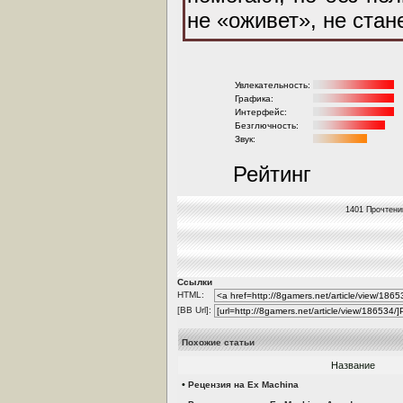
не «оживет», не стан
Увлекательность:
Графика:
Интерфейс:
Безглючность:
Звук:
Рейтинг
1401 Прочтени
Ссылки
HTML:
[BB Url]:
Похожие статьи
Название
•
Рецензия на Ex Machina