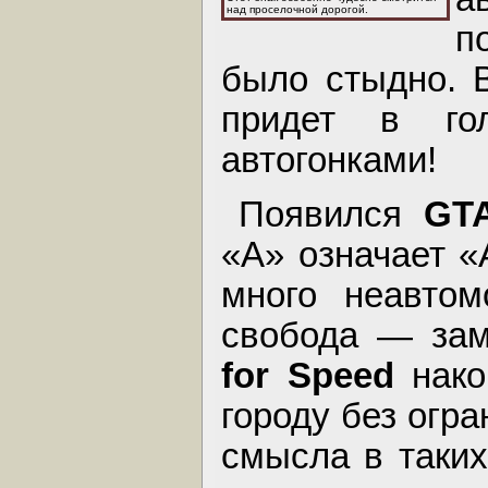
над проселочной дорогой.
п
было стыдно. 
придет в го
автогонками!
Появился
GT
«А» означает «
много неавтом
свобода — зам
for Speed
нако
городу без огр
смысла в таких