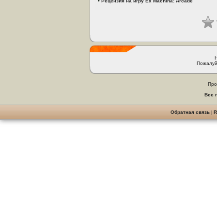
•
Рецензия на игру Ex Machina: Arcade
Пожалуй
Про
Все 
Обратная связь
|