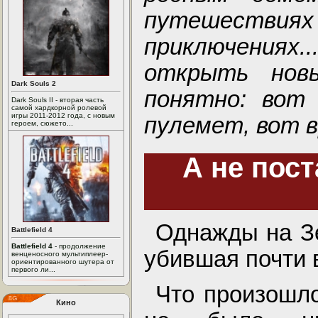
путешест
приключениях
открыть нов
Dark Souls 2
понятно: вот 
Dark Souls II - вторая часть
самой хардкорной ролевой
игры 2011-2012 года, с новым
пулемет, вот в
героем, сюжето...
А не пос
Однажды на З
Battlefield 4
Battlefield 4
- продолжение
убившая почти 
венценосного мультиплеер-
ориентированного шутера от
первого ли...
Что произошло
Кино