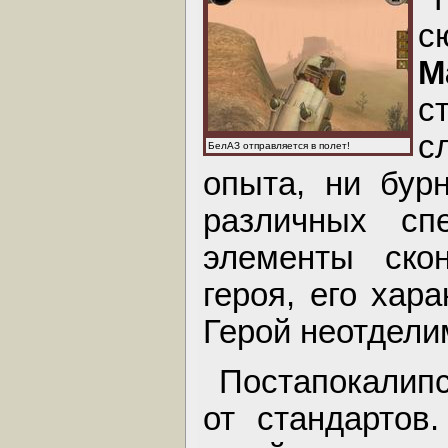
с
M
с
с
БелАЗ отправляется в полет!
опыта, ни бурн
различных сп
элементы скон
героя, его хар
Герой неотделим
Постапокалипс
от стандартов