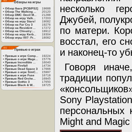
Обзоры на игры
несколько ге
•
Обзор Ibara [PCB/PS2]
19688
•
Обзор The Walking ...
20120
•
Обзор DMC: Devil M...
21288
Джубей, полукр
•
Обзор на игру Valk...
17203
•
Обзор на игру Stars!
19082
•
Обзор на Far Cry 3
19276
по матери. Кор
•
Обзор на Resident ...
17272
•
Обзор на Chivalry:...
18912
•
Обзор на игру Kerb...
19304
•
Обзор игры 007: Fr...
18082
восстал, его с
и наконец-то уб
Превью о играх
•
Превью к игре Comp...
19224
•
Превью о игре Mage...
15776
•
Превью Incredible ...
16040
Говоря инач
•
Превью Firefall
14734
•
Превью Dead Space 3
17666
•
Превью о игре SimC...
15997
традиции попул
•
Превью к игре Fuse
16718
•
Превью Red Orche...
16945
•
Превью Gothic 3
17650
•
Превью Black & W...
18725
«консольщиков
Sony Playstatio
персональных 
Might and Magic 