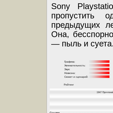
Sony Playstat
пропустить 
предыдущих ле
Она, бесспорно
— пыль и суета
Графика:
Увлекательность:
Звук:
Новизна:
Сюжет и сценарий:
Рейтинг
1947 Прочтений
Ссылки