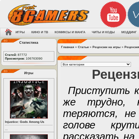
ИГРЫ
КИНО И ТВ
КОМИКСЫ И МАНГА
ЧИТЫ И КОДЫ
МОДДИНГ
Статистика
Главная
»
Статьи
»
Рецензии на игры
»
Рецензия
Статей:
87772
Просмотров:
106763090
Реценз
Игры
Приступить к
же трудно, 
теряются, не 
голове крут
Injustice: Gods Among Us
...
рассказать на