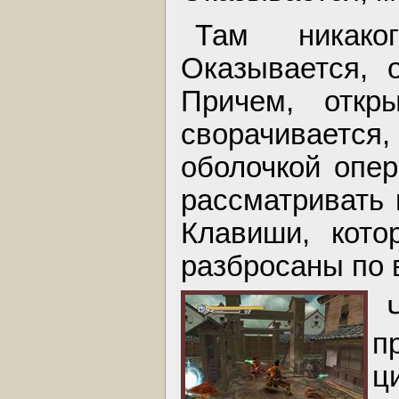
Там никако
Оказывается, 
Причем, откр
сворачивается,
оболочкой опе
рассматривать 
Клавиши, кото
разбросаны по 
п
ц