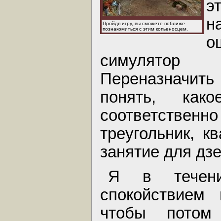
э
н
Пройдя игру, вы сможете поближе
познакомиться с этим копьеносцем.
о
симулятор 
Переназначить
понять, ка
соответстве
треугольник, к
занятие для дз
Я в течени
спокойствием 
чтобы потом