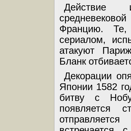
Действие 
средневеков
Францию. Те
сериалом, исп
атакуют Париж
Бланк отбивает
Декорации оп
Японии 1582 го
битву с Нобу
появляется с
отправляетс
встречается с