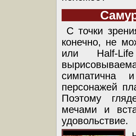
Самур
С точки зрени
конечно, не мо
или Half-L
вырисовывае
симпатична 
персонажей пла
Поэтому гляд
мечами и вст
удовольствие.