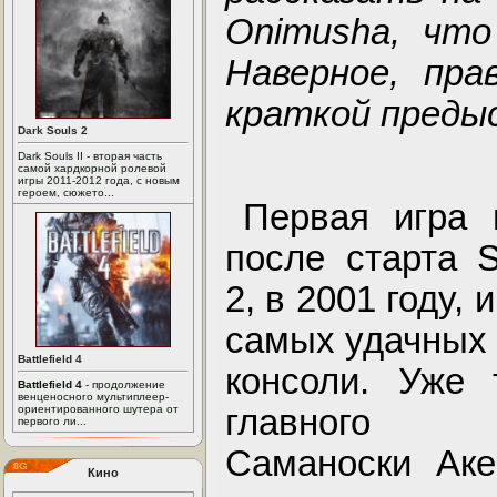
Onimusha, что
Наверное, пр
краткой преды
Dark Souls 2
Dark Souls II - вторая часть
самой хардкорной ролевой
игры 2011-2012 года, с новым
героем, сюжето...
Первая игра 
после старта S
2, в 2001 году, 
самых удачных 
Battlefield 4
консоли. Уже 
Battlefield 4
- продолжение
венценосного мультиплеер-
главного 
ориентированного шутера от
первого ли...
Саманоски Аке
Кино