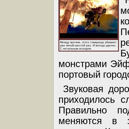
м
к
П
р
Между прочим, этого товарища убивают
уже пятый-шестой раз. И всегда удачно.
С летальным исходом.
Б
монстрами Эйф
портовый город
Звуковая дор
приходилось с
Правильно по
меняются в 