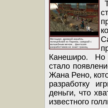
с
п
к
С
Мотоцикл, древний корабль,
полицейский из Парижа, самурай с
волшебным мечом... фантазия
п
разработчиков не знает границ.
Канеширо. Но
стало появлени
Жана Рено, кот
разработку иг
деньги, что хв
известного голл