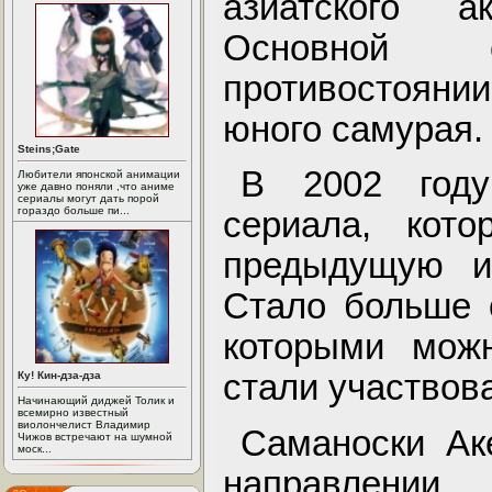
азиатского 
Основной 
противостоянии
юного самурая.
Steins;Gate
В 2002 году
Любители японской анимации
уже давно поняли ,что аниме
сериалы могут дать порой
гораздо больше пи...
сериала, кот
предыдущую иг
Стало больше 
которыми мож
стали участвов
Ку! Кин-дза-дза
Начинающий диджей Толик и
всемирно известный
виолончелист Владимир
Саманоски Ак
Чижов встречают на шумной
моск...
направлении