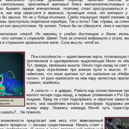
 светильники, прохладный матовый блеск металлопластиковых 
иво бывает первое впечатление, поэтому стал прислушиваться к
ся, как мир окрасился в мрачные, пугающие тона, от которых у 
 бы крыша. Но не у бойца-псионика. Среди плывущих перед глазами г
овь проступили очертания коридора. Так и есть! Там, справа, за сте
 его присутствие. Ну ничего. Только бы не сдвинулся, пока я настр
несколько секунд. Но наконец я угадал дистанцию и длину волны
 что готово к стрельбе. Шмяк! Тело за стеной вздрогнуло и осело, 
а в страшное органическое желе. Сила мысли, чтоб ее...
Пси-способности — единственная черта, отличающая гл
противников и одновременно выделяющая Neuro из общ
Тут, правда, промашка вышла. Около года назад на свет
еще одна игра-боевик про воинов пули и мысли. И 
геймплею, что иные критики тут же налепили на «Нейр
«клон», от руки приписали на нем пару нелестных прилаг
странно, ошиблись.
А сила-то — в цифрах. Работа над отечественным пр
малого четыре года назад, а первые упоминания о Psi Op
позднее. Вряд ли стоит подозревать и обратное заимств
риятию не
всего, она назойливо витала в ноосфере, будоража ум
крытия.
всему миру. Окажись команда Revolt чуть пораст
 сказать?... Не повезло.
 возможности предлагает нам весь этот
пси
хованный
рового процесса — весьма существенные. Начать стоит с