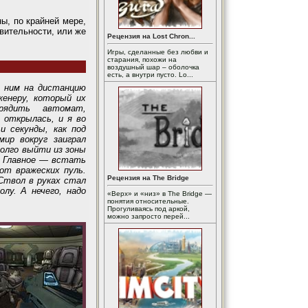
ы, по крайней мере,
твительности, или же
Рецензия на Lost Chron...
Игры, сделанные без любви и
старания, похожи на
воздушный шар – оболочка
есть, а внутри пусто. Lo...
 ним на дистанцию
женеру, который их
рядить автомат,
 открылась, и я во
и секунды, как под
мир вокруг заиграл
олго выйти из зоны
. Главное — встать
от вражеских пуль.
Рецензия на The Bridge
 Ствол в руках стал
лу. А нечего, надо
«Верх» и «низ» в The Bridge —
понятия относительные.
Прогуливаясь под аркой,
можно запросто перей...