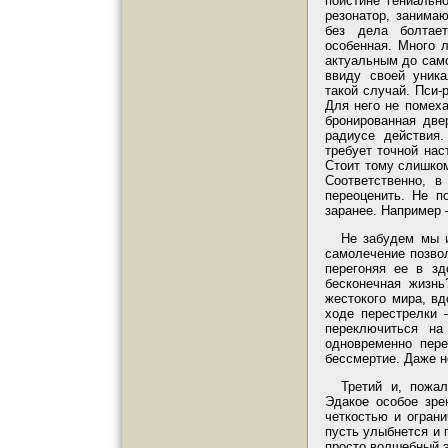
поистине гениальн
резонатор, занима
без дела болтае
особенная. Много л
актуальным до само
ввиду своей уника
такой случай. Пси-
Для него не помеха
бронированная две
радиусе действия.
требует точной нас
Стоит тому слишком
Соответственно, в
переоценить. Не п
заранее. Например 
Не забудем мы и
самолечение позвол
перегоняя ее в зд
бесконечная жизнь
жестокого мира, в
ходе перестрелки 
переключиться на
одновременно пере
бессмертие. Даже н
Третий и, пожа
Эдакое особое зрен
четкостью и ограни
пусть улыбнется и 
просто волшебный 