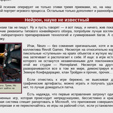
й псионик оперирует не только этими тремя приемами, но, на наш 
й портрет игрового процесса. Остальные только дополняют и разнообраз
Нейрон, науке не известный
ензии так не пишут. Ну и пусть говорят — я вот пишу, и ничего, жив пок
очие реквизиты типового конвейерного обзора, попробуем лучше взглян
 лабораторного препарирования технологий и суммирования багов. А 
ижу.
Итак, Neuro — без сомнения оригинальная, хотя и 
коллектива Revolt Games. Несмотря на относительно ко
пиксельные «ступеньки» на краях объектов и жуткую му
она затягивает и располагает к себе. И еще: в игре ес
которого не останутся незамеченными для поклоннико
этой же студии — Homeplanet. Несмотря на друг
разворачиваются все в том же мире, демонстрируя 
Земную Конфедерацию, клан Тройден и прочих, прочих...
Если отнестись к игре бережно, не выискивая 
графические артефакты, можно играть и получать удо
го. Тупик. Но
нет, то лучше дожидаться патча.
жет зайти «в
Есть надежда, что первые исправления затронут од
аненных игр, которая происходит непредсказуемо, бессистемно и кра
ная система спешит рапортовать в Microsoft, что приложение совершил
рпризам и не переключайтесь из игры на рабочий стол, если установле