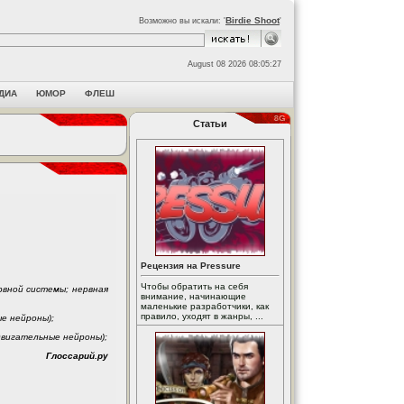
Birdie Shoot
Возможно вы искали: '
'
August 08 2026 08:05:27
ДИА
ЮМОР
ФЛЕШ
Статьи
Рецензия на Pressure
Чтобы обратить на себя
рвной системы; нервная
внимание, начинающие
маленькие разработчики, как
правило, уходят в жанры, ...
е нейроны);
двигательные нейроны);
Глоссарий.ру