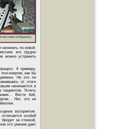
ся жестами изобразить
 начинать по новой.
миссиях его трудно
ов можно устранить
роцесс. К примеру,
пси-энергии, как бы
времени. Не это ли
ранившись от этого
ровьем начинаются в
 пациентов. Успеть
ами... Вести бой,
ргии... Нет, это не
еймплея.
сорное восприятие.
е отличается особой
 бродит за стенкой,
ором это умение дает