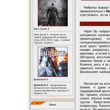
Нейроны бывают 
применительно к
Ne
чувствовать, но не 
Dark Souls 2
Черт бы побрал
интимного контакт
Dark Souls II - вторая часть
самой хардкорной ролевой
проектировал, 
игры 2011-2012 года, с новым
сконцентрироватьс
героем, сюжето...
всей красе предст
ногами взорвалас
красками, а вслед
обстрела, восстан
немного боком и 
Конечно, весь я за
заметно теплее, з
бронежилет надева
Battlefield 4
Несмотря на всю
Battlefield 4
- продолжение
боевик, и даже н
венценосного мультиплеер-
ориентированного шутера от
традиционный арсен
первого ли...
бег, прыжки, полос
сюжет, вполне очев
трупов. Вверх-вн
Кино
клавиатуры. Казало
он есть. Но неплох