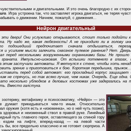
чувствительными и двигательными. И это очень благородно с их сторон
uro
. Игра устроена так, что заставляет игрока двигаться, не теряя чувс
забывать о движении. Начнем, пожалуй, с движения...
Нейрон двигательный
 эти двери! Они услужливо открываются, стоит только подойти к
а. Ну надо же, какая любезность! А не приходило ли в голову ин
что подошедший предпочитает сначала отдышаться, переза
я и усилием мысли залечить сквозное пулевое ранение? Нет. Дверь
ал перед несколькими вооруженными охранниками базы. Не прошло 
ь граната. Импульсно-шоковая. От вспышки потемнело в глазах, 
 за этим застучали автоматы. Я метнулся к стене, чтобы хоть ненад
овить зрение и приготовиться к бою. Короткая передышка, прыжок..
выставить перед собой автомат: его прохладный корпус защищает 
 ним не спрячусь, но так всяко лучше, чем никак. Очередь. Еще одна.
ато несколько ублюдков в деловых костюмах уже задергались на по
ть. Вместо галстука.
 эзотерику, метафизику и психосоматику, «Нейро» — это
е думает прикидываться чем-то иным. Относительно
ал оружия (хотя есть и «изюминка», но о ней чуть позже),
ка здоровья и неизменный ствол в правой руке. Линейный
идный путь главного героя, оставляющего за спиной гору
из ездим на лифте, вперед-назад — на левой части
сь бы, все предельно классично и не готовит сюрприза. А
о замаскированный.