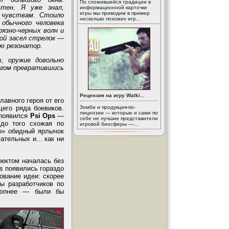
По сложившейся традиции в
стен. Я уже знал,
информационной карточке
игры мы приводим в пример
 чувствам. Стоило
несколько похожих игр...
обычного человека
рязно-черных волн и
ной засел стрелок —
ою резонатор.
, оружие довольно
мигом превратившись
Рецензия на игру Walki...
авного героя от его
его ряда боевиков.
Зомби и продукция-по-
лицензии — которые и сами по
 появился
Psi Ops
—
себе не лучшие представители
до того схожая по
игровой биосферы —...
о» обидный ярлычок
ательных и... как ни
оектом началась без
s появились гораздо
ование идеи: скорее
ы разработчиков по
оропнее — были бы