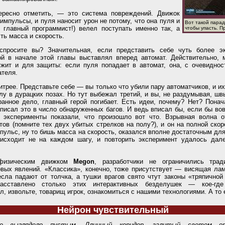
тересно отметить, — это система повреждений. Движок
импульсы, и пуля наносит урон не потому, что она пуля и
Вот такой парад
и главный программист!) велел поступать именно так, а
чтобы упасть. П
сть масса и скорость.
 спросите вы? Значительная, если представить себе чуть более эк
й в начале этой главы выставлял вперед автомат. Действительно, 
ужит и для защиты: если пуля попадает в автомат, она, с очевиднос
ателя.
итрее. Представьте себе — вы только что убили пару автоматчиков, и и
лу в дурацких позах. Но тут выбежал третий, и вы, не раздумывая, шв
ранное дело, главный герой погибает. Есть идеи, почему? Нет? Пона
вписал это в число обнаруженных багов. И ведь вписал бы, если бы во
 эксперименты показали, что произошло вот что. Взрывная волна 
ов (помните тех двух убитых стрелков на полу?), и он на полной скор
пульс, ну то бишь масса на скорость, оказался вполне достаточным для
оисходит не на каждом шагу, и повторить эксперимент удалось дал
физическим движком
Megon
, разработчики не ограничились трад
вых явлений. «Классика», конечно, тоже присутствует — висящая лам
сла падают от толчка, а тушки врагов свято чтут законы «тряпичной
асставлено столько этих интерактивных безделушек — кое-гд
ол, извольте, товарищ игрок, ознакомиться с нашими технологиями. А то
Нейрон чувствительный
ие выглядело пустым. Длинный коридор, залитый светом о