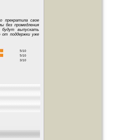
но прекратила свое
мы без промедления
и будут выпускать
о от поддержки уже
5/10
5/10
3/10