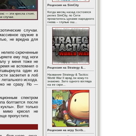
Рецензия на SimCity
Когда месяц назад состоялся
окс — эти кресла стоят,
релиз SimCity, по Сети
ри случае.
прокатилось цунами народного
гнева – глупые ош...
зотические случаи.
массивное оружие в
тью, не вредна для
х нелепо скрюченные
ыряете ему под ноги
чалу у меня тоже не
время не вспомнил о
Рецензия на Strategy &...
отшвырнула один из
Название Strategy & Tactics:
ости засветил в лоб
World War II вряд ли кому-то
 летального исхода.
знакомо. Зато одного взгляда
еко не сразу. Но —
на ее скри...
иционным спектром
па болтается после
 куклы». Вот только
е мимо кресел не
 еще пропустите.
Рецензия на игру Scrib...
т большого окна.