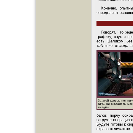
Конечно, опытны
определяют основно
Говорят, что рец
графику, звук и пр
есть. Целиком, без
табличке, отсюда в
За этой дверью нет ниче
NPC, как оказалось, мо
никуда».
багов: порчу сохр
загрузке операцион
Будьте готовы к сю
экрана отличаются.