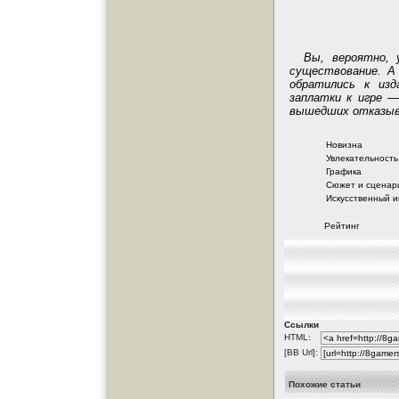
Вы, вероятно, 
существование. А
обратились к изд
заплатки к игре 
вышедших отказыв
Новизна
Увлекательность
Графика
Сюжет и сценар
Искусственный и
Рейтинг
Ссылки
HTML:
[BB Url]:
Похожие статьи