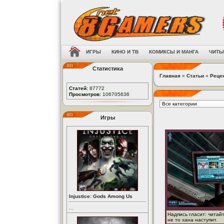
ИГРЫ
КИНО И ТВ
КОМИКСЫ И МАНГА
ЧИТЫ
Статистика
Главная
»
Статьи
»
Реце
Статей:
87772
Просмотров:
106705636
Игры
Injustice: Gods Among Us
...
Надпись гласит: читай
не то хана наступит.