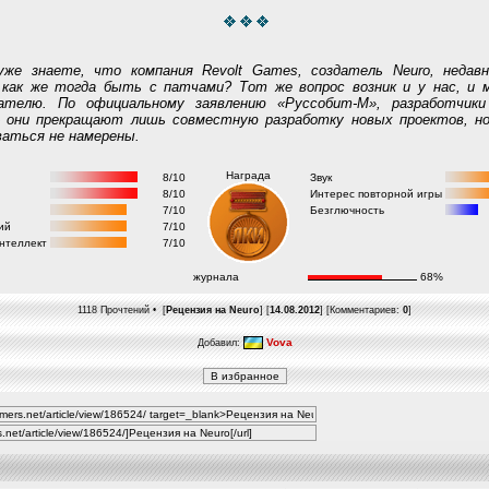
уже знаете, что компания Revolt Games, создатель Neuro, недав
 как же тогда быть с патчами? Тот же вопрос возник и у нас, и 
ателю. По официальному заявлению «Руссобит-М», разработчик
— они прекращают лишь совместную разработку новых проектов, н
аться не намерены.
Награда
8/10
Звук
8/10
Интерес повторной игры
7/10
Безглючность
ий
7/10
нтеллект
7/10
журнала
68%
1118 Прочтений • [
Рецензия на Neuro
] [
14.08.2012
] [Комментариев:
0
]
Vova
Добавил: