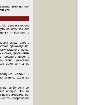
взгляд, именно они
ят его.
а. Оставив в стороне
уть на игру как она
оценки — вон они, в
весьма сырая работа
роткое прохождение,
зыку главного меню,
ть сюжет, фрагменты
в прошлого проекта
ой жанр, действия
еще один взгляд на
досадные мелочи и
вольствие. Если же
ин из наиболее злых
йне обидно. При их
о нечто аморальное.
нные там разрешения