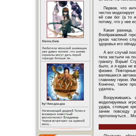
Первое, что ин
честно моделирует 
ей сам бог (а то 
потому, что у нее е
Какая разница,
Воображаемый геро
руках частично сл
Steins;Gate
здоровья его облад
Любители японской анимации
уже давно поняли ,что аниме
А вот случай пох
сериалы могут дать порой
тела застыли на по
гораздо больше пи...
гранату. Взрыв! Ст
было, и я едва не 
физике. Повторные
валявшихся автомат
главному герою. Им
Конечно, такое пр
удалось.
Вооружившись 
моделируемых игро
Ку! Кин-дза-дза
удара, стоящие кре
зачем повсюду р
Начинающий диджей Толик и
всемирно известный
протолкнуться... М
виолончелист Владимир
Чижов встречают на шумной
моск...
Поначалу здан