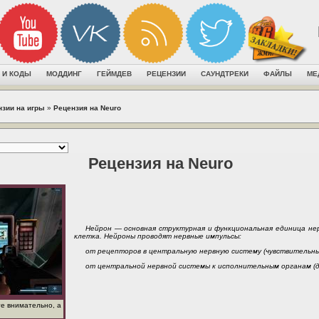
 И КОДЫ
МОДДИНГ
ГЕЙМДЕВ
РЕЦЕНЗИИ
САУНДТРЕКИ
ФАЙЛЫ
МЕ
нзии на игры
»
Рецензия на Neuro
Рецензия на Neuro
Нейрон — основная структурная и функциональная единица не
клетка. Нейроны проводят нервные импульсы:
от рецепторов в центральную нервную систему (чувствительны
от центральной нервной системы к исполнительным органам (
те внимательно, а