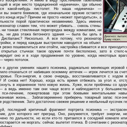
ого изобретения. Я имею в виду простенький табельный
ющий в игре место традиционной «единички», где обычно
тся какой-нибудь пистолет. Но наша «единичка» —
и вы знаете боевиков, где изначальное оружие остается
го конца игры? Причем не просто «может пригодиться», а
льности порой практически незаменимо. Здесь именно
резонатор славен тем, что может убивать... сквозь стены.
 ни тонкая стеклянная перегородка между комнатами, ни
рь, ни два этажа бетонного здания — была бы цель в
Диагноз: пытал
 Дисбаланс? Нисколько. А все потому, что резонатор
букву «пси».
тройки, и перед каждым выстрелом наводится на объект.
 резко пошевелиться или отойти, настройка сбивается и все приходится
 открытых стычках такое оружие почти бесполезно, зато в стелс-
овредит оно и в ходе продвижения по уровню, когда некоторых враг
— через потолок.
 о других умениях нашего псионика, радикально меняющих игровой п
ило отказаться от набивших оскомину аптечек — игрок лечится за счет 
оровье. Пси-энергия, в свою очередь, восстанавливается с ходом 
? И снова нет! Хорошо, когда есть время отбежать за угол и, отст
дохнуть в израненное тело новую жизнь. Хуже, если проблемы со здо
— а ведь именно там они чаще всего и наблюдаются у большинства
 пси-лечение, пожертвовав при этом боевыми ментальными навык
качивая жизнь... Заблаговременно приберечь товарный запас пси-эне
е родственник. Зато достаточно свежее решение и необычный кусочек г
луй, последний критичный фрагмент портрета псионика — экстрасен
ие, для которого нет преград. Оно, разумеется, требует энергии, н
чено по дальности, но если кто-то притаился в соседней комнате или
постарается не моргать: сейчас вылетит птичка. В сочетании с резонат
эффект.