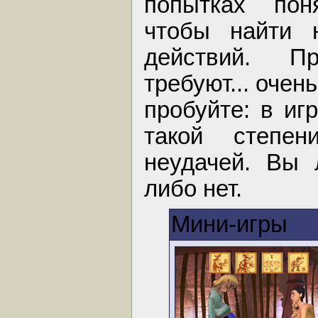
попытках поня
чтобы найти н
действий. П
требуют... очен
пробуйте: в иг
такой степен
неудачей. Вы 
либо нет.
Мини-игры