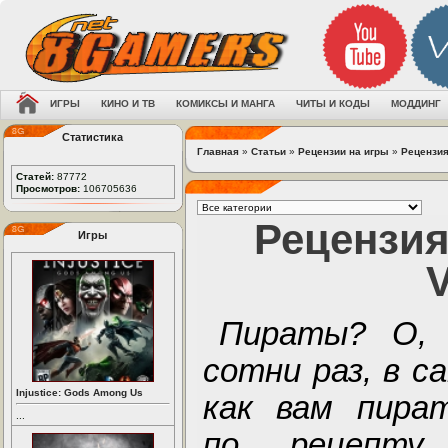
ИГРЫ
КИНО И ТВ
КОМИКСЫ И МАНГА
ЧИТЫ И КОДЫ
МОДДИНГ
Статистика
Главная
»
Статьи
»
Рецензии на игры
»
Рецензия 
Статей:
87772
Просмотров:
106705636
Рецензия 
Игры
V
Пираты? О, 
сотни раз, в с
Injustice: Gods Among Us
как вам пират
...
по рецеп