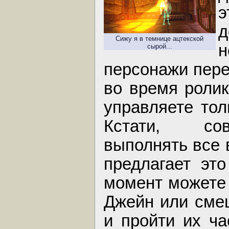
э
д
Сижу я в темнице ацтекской
н
сырой...
персонажи пере
во время ролик
управляете тол
Кстати, сов
выполнять все 
предлагает эт
момент можете 
Джейн или сме
и пройти их ча