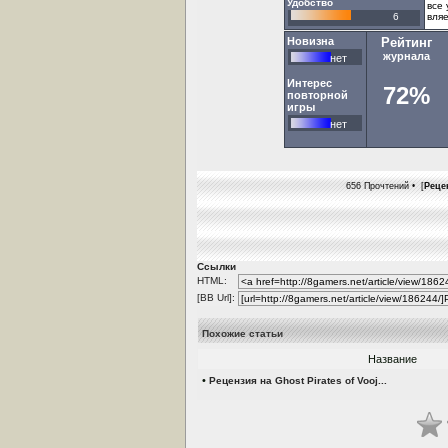
Удобство
все
6
вля
Новизна
Рейтинг
журнала
нет
Интерес
72%
повторной
игры
нет
656 Прочтений • [
Рецен
Ссылки
HTML:
[BB Url]:
Похожие статьи
Название
•
Рецензия на Ghost Pirates of Vooj...