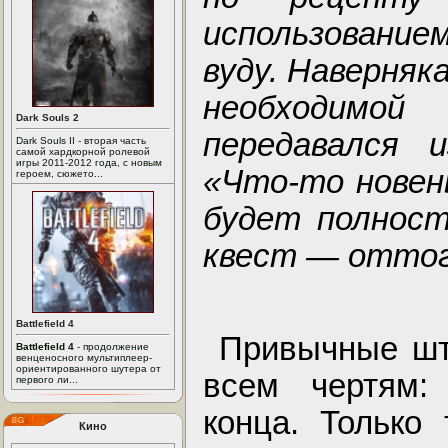
использовани
вуду. Наверняк
необходимой
Dark Souls 2
передавался и
Dark Souls II - вторая часть
самой хардкорной ролевой
игры 2011-2012 года, с новым
«Что-то новен
героем, сюжето...
будет полност
квест — оттог
Battlefield 4
Привычные шт
Battlefield 4
- продолжение
венценосного мультиплеер-
ориентированного шутера от
всем чертям:
первого ли...
конца. Только
Кино