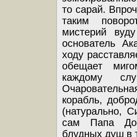
то сарай. Впро
таким повор
мистерий вуду
основатель Ак
ходу расставляе
обещает миг
каждому слу
Очаровательн
корабль, добр
(натурально, С
сам Папа Док
блудных душ в 