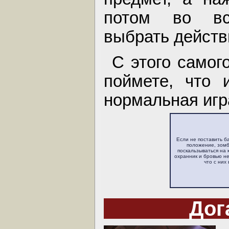
потом во вс
выбрать действ
С этого самог
поймете, что 
нормальная игр
Если не поставить б
положение, зомб
поскальзываться на
охранник и бровью не
что с них 
Дог