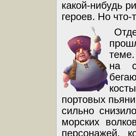
какой-нибудь р
героев. Но что-
Отд
прош
теме
на с
бега
кост
портовых пьяни
сильно снизил
морских волков
персонажей, 