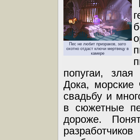
б
Пес не любит призраков, зато
п
охотно отдаст ключи мертвецу в
камере
п
попугаи, злая
Дока, морские 
свадьбу и мног
в сюжетные пе
дороже. Поня
разработчиков