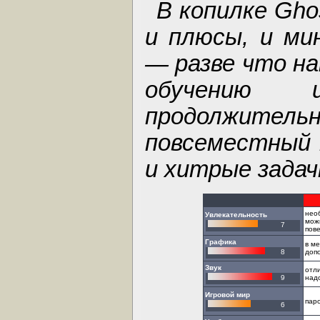
В копилке Ghos
и плюсы, и ми
— разве что н
обучению 
продолжит
повсеместный 
и хитрые задач
нео
Увлекательность
мож
7
пов
Графика
в м
8
доп
Звук
отл
9
над
Игровой мир
паро
6