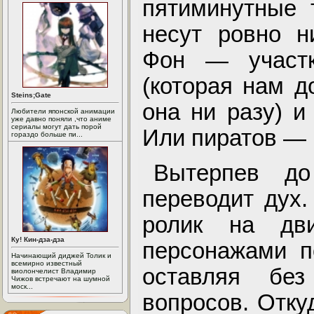
пятиминутные т
несут ровно н
Фон — участк
(которая нам д
Steins;Gate
она ни разу) и
Любители японской анимации
уже давно поняли ,что аниме
сериалы могут дать порой
Или пиратов — 
гораздо больше пи...
Вытерпев до
переводит дух.
ролик на дв
Ку! Кин-дза-дза
персонажами п
Начинающий диджей Толик и
всемирно известный
оставляя бе
виолончелист Владимир
Чижов встречают на шумной
моск...
вопросов. Отку