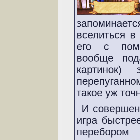
запоминает
вселиться в
его с пом
вообще под
картинок)
перепуганн
такое уж точ
И совершен
игра быстре
переборо