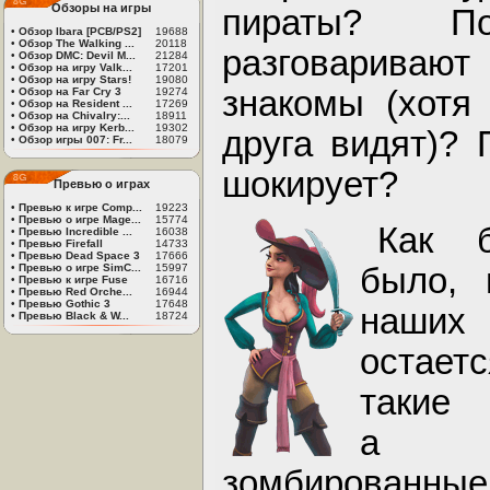
Обзоры на игры
пираты? П
•
Обзор Ibara [PCB/PS2]
19688
•
Обзор The Walking ...
20118
разговаривают
•
Обзор DMC: Devil M...
21284
•
Обзор на игру Valk...
17201
•
Обзор на игру Stars!
19080
знакомы (хотя
•
Обзор на Far Cry 3
19274
•
Обзор на Resident ...
17269
•
Обзор на Chivalry:...
18911
•
Обзор на игру Kerb...
19302
друга видят)? 
•
Обзор игры 007: Fr...
18079
шокирует?
Превью о играх
•
Превью к игре Comp...
19223
•
Превью о игре Mage...
15774
Как 
•
Превью Incredible ...
16038
•
Превью Firefall
14733
•
Превью Dead Space 3
17666
было, 
•
Превью о игре SimC...
15997
•
Превью к игре Fuse
16716
•
Превью Red Orche...
16944
•
Превью Gothic 3
17648
наших 
•
Превью Black & W...
18724
остает
такие 
а т
зомбированные 