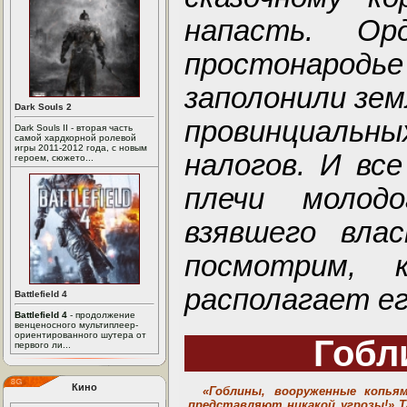
напасть. О
простонародь
заполонили зем
Dark Souls 2
провинциальны
Dark Souls II - вторая часть
самой хардкорной ролевой
игры 2011-2012 года, с новым
налогов. И вс
героем, сюжето...
плечи молод
взявшего вла
посмотрим, 
располагает ег
Battlefield 4
Battlefield 4
- продолжение
венценосного мультиплеер-
ориентированного шутера от
Гобл
первого ли...
Кино
«Гоблины, вооруженные копьям
представляют никакой угрозы!» 