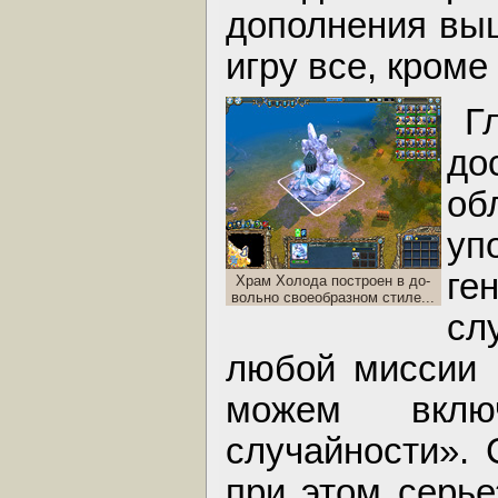
дополнения выш
игру все, кром
Г
до
об
уп
ге
Храм Холода построен в до-
вольно своеобразном стиле...
сл
любой миссии 
можем вклю
случайности». 
при этом серье