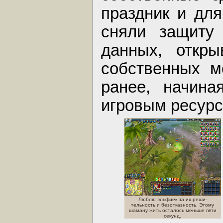
праздник и дл
сняли защиту
данных, откры
собственных м
ранее, начина
игровым ресурс
Люблю эльфиек за их реши-
тельность и безотказность. Этому
шаману жить осталось меньше пяти
секунд.