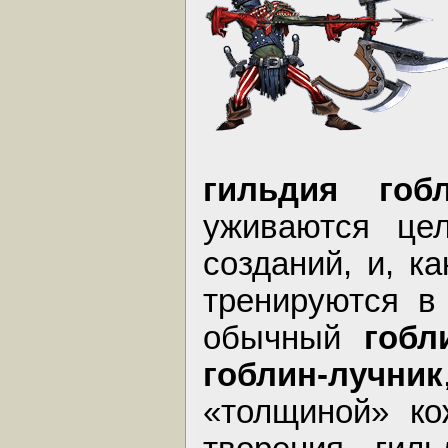
гильдия го
уживаются це
созданий, и, к
тренируются в 
обычный
гобл
гоблин-лучник
«толщиной» ко