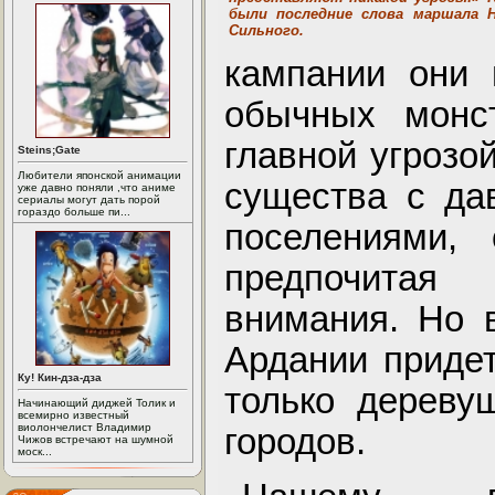
были последние слова маршала Н
Сильного.
кампании они 
обычных монст
главной угрозо
Steins;Gate
Любители японской анимации
существа с да
уже давно поняли ,что аниме
сериалы могут дать порой
гораздо больше пи...
поселениями, 
предпочитая
внимания. Но 
Ардании приде
Ку! Кин-дза-дза
только дереву
Начинающий диджей Толик и
всемирно известный
виолончелист Владимир
городов.
Чижов встречают на шумной
моск...