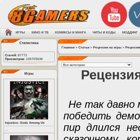
ИГРЫ
КИНО И ТВ
КОМИКСЫ И МАНГА
ЧИТЫ И КОДЫ
МОДДИНГ
Статистика
Главная
»
Статьи
»
Рецензии на игры
»
Рецензия
Статей:
87772
Просмотров:
106705636
Рецензия
Игры
Не так давно 
победить демо
Injustice: Gods Among Us
пир длился не
...
сказочному ко