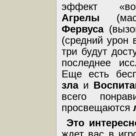
эффект «во
Агрелы
(мас
Фервуса
(вызо
(средний урон 
три будут дост
последнее исс
Еще есть бес
зла
и
Воспита
всего понра
просвещаются
Это интерес
ждет вас в игр