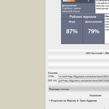
отличная 
5
случайнос
Дополнение
многие ош
(требует ориги-
повторная 
нальной игры)
Рейтинг журнала
Ве
ни
Игра
Дополнение
на
ис
Ра
87%
79%
сю
1665 Прочтений • [
Ре
Ссылки
HTML:
[BB Url]:
Похожие статьи
Название
•
Рецензия на Majesty 2: Трон Ардании