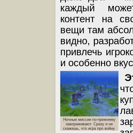
каждый може
контент на св
вещи там абсо
видно, разрабо
привлечь игроко
и особенно вкус
Э
ч
ку
л
за
Ночные миссии по-прежнему
завораживают. Сразу и не
скажешь, что игра про войну.
з