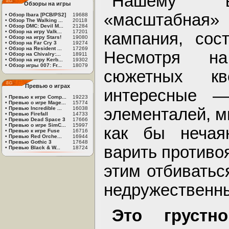
Нашему вн
Обзоры на игры
«масштабная» 
•
Обзор Ibara [PCB/PS2]
19688
•
Обзор The Walking ...
20118
•
Обзор DMC: Devil M...
21284
•
Обзор на игру Valk...
17201
кампания, сос
•
Обзор на игру Stars!
19080
•
Обзор на Far Cry 3
19274
•
Обзор на Resident ...
17269
Несмотря на
•
Обзор на Chivalry:...
18911
•
Обзор на игру Kerb...
19302
•
Обзор игры 007: Fr...
18079
сюжетных к
Превью о играх
интересные —
•
Превью к игре Comp...
19223
•
Превью о игре Mage...
15774
элементалей, м
•
Превью Incredible ...
16038
•
Превью Firefall
14733
•
Превью Dead Space 3
17666
•
Превью о игре SimC...
15997
как бы нечая
•
Превью к игре Fuse
16716
•
Превью Red Orche...
16944
•
Превью Gothic 3
17648
варить противо
•
Превью Black & W...
18724
этим отбиватьс
недружественн
Это груст