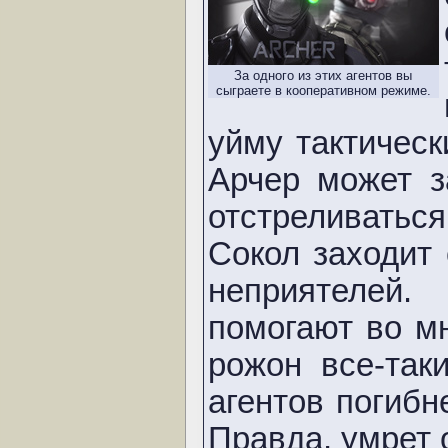
За одного из этих агентов вы
сыграете в кооперативном режиме.
уйму тактичес
Арчер может з
отстреливатьс
Сокол заходит
неприятелей
помогают во мн
рожон все-так
агентов погибн
Правда, умрет 