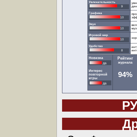
Увлекательность
умн
9
дин
Графика
про
10
эф
Звук
вел
10
муз
Игровой мир
хор
10
Удобство
инт
8
инт
Новизна
Рейтинг
журнала
да
Интерес
94%
повторной
игры
да
Р
Др