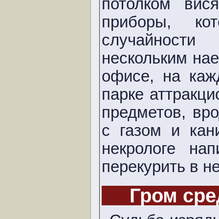
потолком вис
приборы, ко
случайност
нескольким на
офисе, на каж
парке аттракц
предметов, вр
с газом и кан
некрологе на
перекурить в н
Гром сре