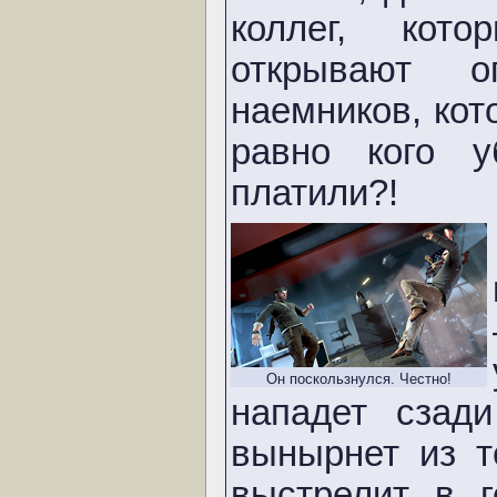
коллег, кот
открывают 
наемников, ко
равно кого 
платили?!
Он поскользнулся. Честно!
нападет сзад
вынырнет из т
выстрелит в г