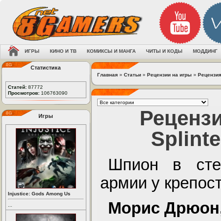
ИГРЫ
КИНО И ТВ
КОМИКСЫ И МАНГА
ЧИТЫ И КОДЫ
МОДДИНГ
Статистика
Главная
»
Статьи
»
Рецензии на игры
»
Рецензия 
Статей:
87772
Просмотров:
106763090
Рецензи
Игры
Splinte
Шпион в сте
армии у крепос
Injustice: Gods Among Us
Морис Дрюон
...