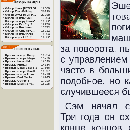
Обзоры на игры
Эше
•
Обзор Ibara [PCB/PS2]
19688
•
Обзор The Walking ...
20120
тов
•
Обзор DMC: Devil M...
21288
•
Обзор на игру Valk...
17203
•
Обзор на игру Stars!
19082
пог
•
Обзор на Far Cry 3
19276
•
Обзор на Resident ...
17272
•
Обзор на Chivalry:...
18912
•
Обзор на игру Kerb...
19304
маш
•
Обзор игры 007: Fr...
18082
за поворота, п
Превью о играх
•
Превью к игре Comp...
19224
с управлением 
•
Превью о игре Mage...
15776
•
Превью Incredible ...
16040
•
Превью Firefall
14734
часто в больш
•
Превью Dead Space 3
17666
•
Превью о игре SimC...
15997
•
Превью к игре Fuse
16718
подобное, но к
•
Превью Red Orche...
16945
•
Превью Gothic 3
17650
•
Превью Black & W...
18725
случившееся бы
Сэм начал со
Три года он о
конце концов 