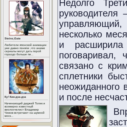
Недолго Трет
руководителя 
управляющий
несколько мес
Steins;Gate
и расширила
Любители японской анимации
уже давно поняли ,что аниме
сериалы могут дать порой
поговаривал, 
гораздо больше пи...
связано с кри
сплетники быс
неожиданного в
и после несчас
Ку! Кин-дза-дза
Начинающий диджей Толик и
всемирно известный
Вп
виолончелист Владимир
Чижов встречают на шумной
моск...
зас