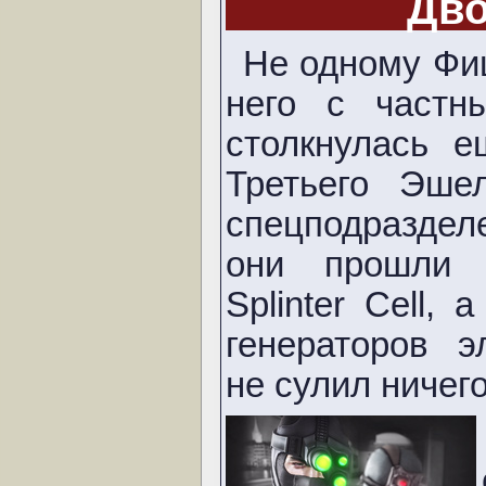
Дво
Не одному Фи
него с частн
столкнулась е
Третьего Эше
спецподразделе
они прошли 
Splinter Cell,
генераторов э
не сулил ничег