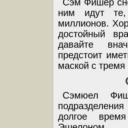
Сэм Фишер сно
ним идут те,
миллионов. Хор
достойный вр
давайте вна
предстоит имет
маской с тремя 
Сэмюел Фи
подразделения 
долгое врем
Эшелоном, 