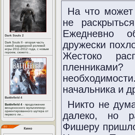
На что может 
не раскрытьс
Ежедневно о
Dark Souls 2
дружески похл
Dark Souls II - вторая часть
самой хардкорной ролевой
игры 2011-2012 года, с новым
Жестоко рас
героем, сюжето...
пленникам
необходимост
начальника и др
Battlefield 4
Никто не дума
Battlefield 4
- продолжение
венценосного мультиплеер-
ориентированного шутера от
далеко, но 
первого ли...
Фишеру пришло
Кино