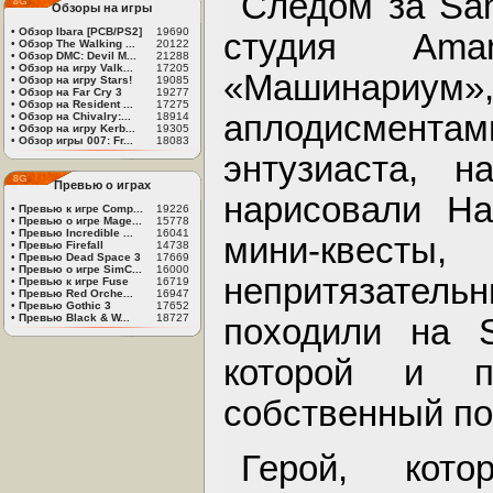
Следом за Sam
Обзоры на игры
•
Обзор Ibara [PCB/PS2]
19690
студия Ama
•
Обзор The Walking ...
20122
•
Обзор DMC: Devil M...
21288
•
Обзор на игру Valk...
17205
«Машинар
•
Обзор на игру Stars!
19085
•
Обзор на Far Cry 3
19277
•
Обзор на Resident ...
17275
аплодисмент
•
Обзор на Chivalry:...
18914
•
Обзор на игру Kerb...
19305
•
Обзор игры 007: Fr...
18083
энтузиаста, на
Превью о играх
нарисовали Ha
•
Превью к игре Comp...
19226
•
Превью о игре Mage...
15778
•
Превью Incredible ...
16041
мини-квес
•
Превью Firefall
14738
•
Превью Dead Space 3
17669
•
Превью о игре SimC...
16000
непритязател
•
Превью к игре Fuse
16719
•
Превью Red Orche...
16947
•
Превью Gothic 3
17652
•
Превью Black & W...
18727
походили на S
которой и п
собственный по
Герой, кот