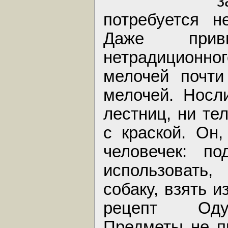
з
потребуется н
Даже прив
нетрадиционн
мелочей почти
мелочей. Носл
лестниц, ни те
с краской. Он,
человечек: п
использовать,
собаку, взять 
рецепт Одух
Предметы не п