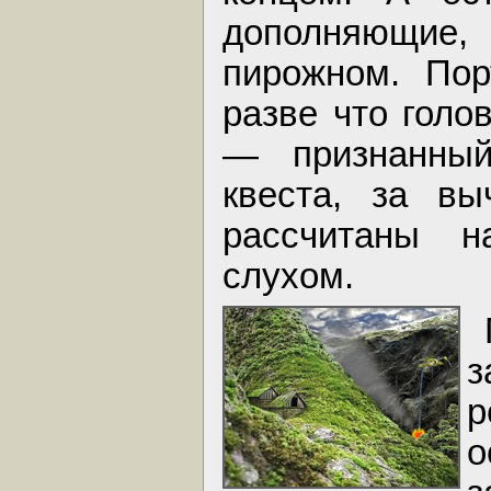
дополняющие,
пирожном. Пор
разве что голо
— признанны
квеста, за вы
рассчитаны 
слухом.
з
р
о