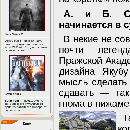
А. и Б. Ст
начинается в с
Dark Souls 2
В некие не со
Dark Souls II - вторая часть
самой хардкорной ролевой
почти леген
игры 2011-2012 года, с новым
героем, сюжето...
Пражской Акаде
дизайна Якубу
мысль сделать 
сдавать — та
Battlefield 4
гнома в пижаме
Battlefield 4
- продолжение
венценосного мультиплеер-
ориентированного шутера от
первого ли...
Т
Кино
ко