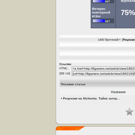
журнала
нет
Интерес
75%
повторной
игры
нет
1440 Прочтений • [
Рецензия
Ссылки
HTML:
[BB Url]:
Похожие статьи
Название
•
Рецензия на Alchemia. Тайна затер...