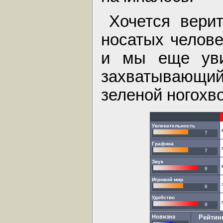
Хочется вери
носатых челове
и мы еще уви
захватывающи
зеленой ногохв
Увлекательность
7
Графика
7
Звук
9
Игровой мир
6
Удобство
9
Новизна
Рейтин