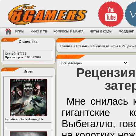
ИГРЫ
КИНО И ТВ
КОМИКСЫ И МАНГА
ЧИТЫ И КОДЫ
МОДДИНГ
Статистика
Главная
»
Статьи
»
Рецензии на игры
»
Рецензия
Статей:
87772
Просмотров:
106817999
Рецензия
Игры
зате
Мне снилась к
гигантские 
Injustice: Gods Among Us
Выбегалло, гов
...
на коротких но