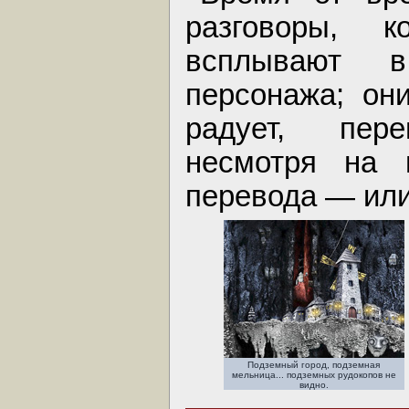
разговоры, 
всплывают 
персонажа; он
радует, пер
несмотря на н
перевода — или
Подземный город, подземная
мельница... подземных рудокопов не
видно.