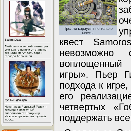
за
оч
уп
Тролли караулят не только
мосты.
квест Samoro
Steins;Gate
Любители японской анимации
невозможно 
уже давно поняли ,что аниме
сериалы могут дать порой
гораздо больше пи...
воплощенный
игры». Пьер Г
подхода к игре,
его реализаци
Ку! Кин-дза-дза
четвертых «Го
Начинающий диджей Толик и
всемирно известный
виолончелист Владимир
поддержать всег
Чижов встречают на шумной
моск...