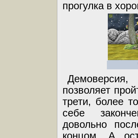
прогулка в хор
Демоверсия
позволяет прой
трети, более т
себе законче
довольно посл
концом. А ос