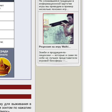
По сложившейся традиции в
информационной карточке
уют
игры мы приводим в пример
я
несколько похожих игр...
гко
Рецензия на игру Walki...
града
Зомби и продукция-по-
рнала
лицензии — которые и сами по
себе не лучшие представители
игровой биосферы —...
ому для выживания в
м зонтом по нажатию
Вверх».