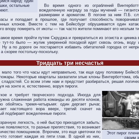
ийся народ: один
шки, остальные
Во время одного из ограблений Винтербот
зеют.
вожделенную награду за годы мучений — гигантс
размерами и ароматом. В погоне за ним П.Б. сл
часы и попадает в прошлое, где получает способность поворачива
енных клонов. Вместе с тем на Бейксбург обрушивается один катак
го впору помереть от икоты — так часто жители поминают его незлым т
амое время пройти путем Скруджа и превратиться из эгоиста и циника 
е тут-то было — жулик уверенной походкой идет сквозь огонь, воду
 Ну а по дороге он постарается избавить обитателей городка от непри
а скорее постольку-поскольку.
Тридцать три несчастья
 мало того что часы идут неправильно, так еще одну половину Бейксбу
пожары. Некоторые кварталы захватили злые клоны Винтерботтома, о
 сладостей. Со всем этим нам и предстоит разбираться, решая логичес
уя на зонте и, естественно, воруя пироги.
кое и требует творческого подхода. Иногда для
ужна слаженная работа команды из десяти клонов,
о обойтись тремя-четырьмя: один дергает рычаг,
вает настоящего вора вверх, третий скачет на
тый подбирает вожделенные пироги.
зрачную легкость, о ней быстро приходится забыть:
не появляются, то разные препятствия, то возникает
личество помощников. Впрочем, это еще цветочки по
Этот пирог плен
что готовит каждая из пяти глав. В одной из них,
своим 