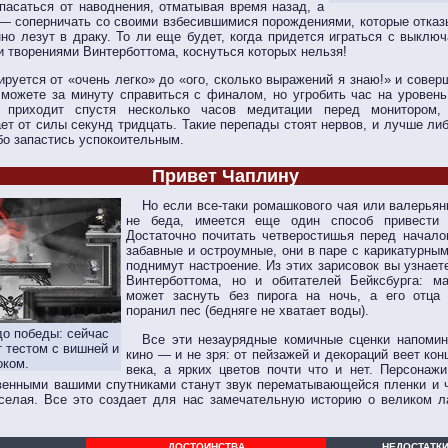
пасаться от наводнения, отматывая время назад, а
— соперничать со своими взбесившимися порождениями, которые отка
но лезут в драку. То ли еще будет, когда придется играться с выключ
и творениями Винтерботтома, коснуться которых нельзя!
руется от «очень легко» до «ого, сколько выражений я знаю!» и совер
можете за минуту справиться с финалом, но угробить час на уровень 
 приходит спустя несколько часов медитации перед монитором, 
ет от силы секунд тридцать. Такие перепады стоят нервов, и лучше ли
ибо запастись успокоительным.
Привет Чаплину
Но если все-таки ромашкового чая или валерьян
не беда, имеется еще один способ привести 
Достаточно почитать четверостишья перед начал
забавные и остроумные, они в паре с карикатурным
поднимут настроение. Из этих зарисовок вы узнает
Винтерботтома, но и обитателей Бейксбурга: м
может заснуть без пирога на ночь, а его отц
поранил пес (бедняге не хватает воды).
до победы: сейчас
Все эти незаурядные комичные сценки напомин
т тестом с вишней и
кино — и не зря: от пейзажей и декораций веет ко
оком.
века, а ярких цветов почти что и нет. Персонаж
твенными вашими спутниками станут звук перематывающейся пленки и
еселая. Все это создает для нас замечательную историю о великом л
ДОСТОИНСТВА
НЕДОСТАТК