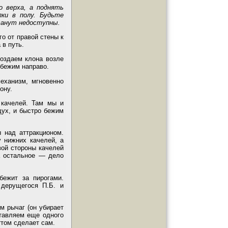
о верха, а поднять
ки в полу. Будьте
станут недоступны.
о от правой стены к
 в путь.
Создаем клона возле
 бежим направо.
механизм, мгновенно
ону.
 качелей. Там мы и
дух, и быстро бежим
 над аттракционом.
у нижних качелей, а
вой стороны качелей
а остальное — дело
бежит за пирогами.
 дерущегося П.Б. и
м рычаг (он убирает
тавляем еще одного
ттом сделает сам.