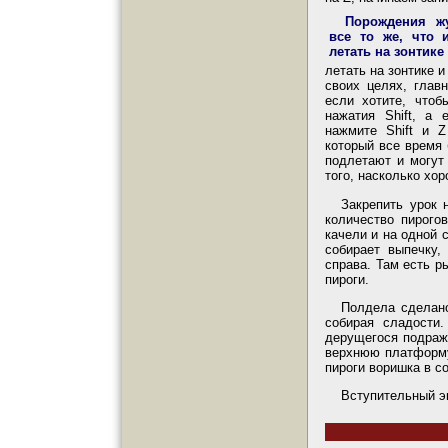
Порождения ж
все то же, что и
летать на зонтике
летать на зонтике 
своих целях, глав
если хотите, чтоб
нажатия Shift, а
нажмите Shift и 
который все время 
подлетают и могут
того, насколько хо
Закрепить урок 
количество пирого
качели и на одной 
собирает выпечку,
справа. Там есть р
пироги.
Полдела сделано
собирая сладости
дерущегося подраж
верхнюю платформу.
пироги воришка в с
Вступительный э