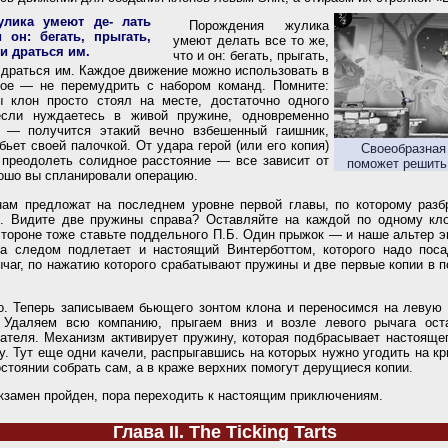
улика умеют де- лать
Порождения жулика
 он: бегать, прыгать,
умеют делать все то же,
 и драться им.
что и он: бегать, прыгать,
и драться им. Каждое движение можно использовать в
ное — не перемудрить с набором команд. Помните:
ы клон просто стоял на месте, достаточно одного
 если нуждаетесь в живой пружине, одновременно
Z — получится этакий вечно взбешенный гаишник,
бьет своей палочкой. От удара герой (или его копия)
Своеобразная 
 преодолеть солидное расстояние — все зависит от
поможет решить
рошо вы спланировали операцию.
нам предложат на последнем уровне первой главы, по которому разб
в. Видите две пружины справа? Оставляйте на каждой по одному кло
стороне тоже ставьте поддельного П.Б. Один прыжок — и наше альтер э
 а следом подлетает и настоящий Винтерботтом, которого надо пос
ычаг, по нажатию которого срабатывают пружины и две первые копии в 
. Теперь записываем бьющего зонтом клона и переносимся на левую 
. Удаляем всю компанию, прыгаем вниз и возле левого рычага ос
ателя. Механизм активирует пружину, которая подбрасывает настояще
 Тут еще одни качели, распрыгавшись на которых нужно угодить на к
остоянии собрать сам, а в краже верхних помогут дерущиеся копии.
кзамен пройден, пора переходить к настоящим приключениям.
Глава II. The Ticking Tarts