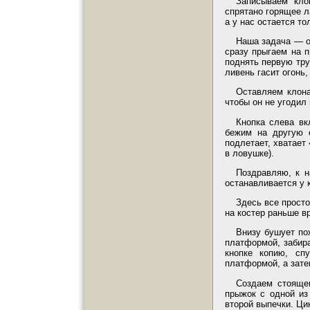
Записываем кло
спрятано горящее л
а у нас остается т
Наша задача — о
сразу прыгаем на п
поднять первую тру
ливень гасит огонь,
Оставляем клона
чтобы он не угодил
Кнопка слева вк
бежим на другую с
подлетает, хватает
в ловушке).
Поздравляю, к н
останавливается у 
Здесь все просто
на костер раньше в
Внизу бушует по
платформой, забир
кнопке копию, сп
платформой, а зате
Создаем стоящег
прыжок с одной из 
второй выпечки. Ци