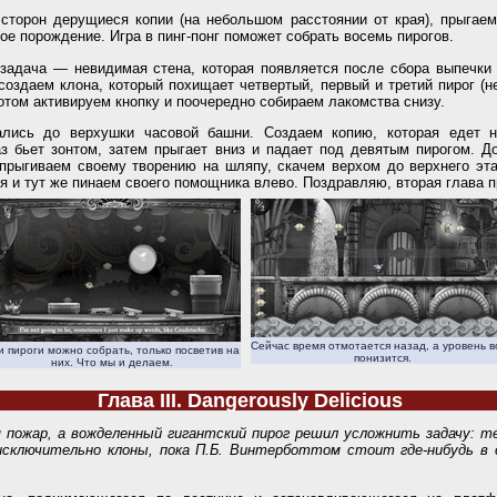
сторон дерущиеся копии (на небольшом расстоянии от края), прыгаем
ое порождение. Игра в пинг-понг поможет собрать восемь пирогов.
езадача — невидимая стена, которая появляется после сбора выпечки
создаем клона, который похищает четвертый, первый и третий пирог (н
отом активируем кнопку и поочередно собираем лакомства снизу.
лись до верхушки часовой башни. Создаем копию, которая едет н
з бьет зонтом, затем прыгает вниз и падает под девятым пирогом. Д
апрыгиваем своему творению на шляпу, скачем верхом до верхнего эт
я и тут же пинаем своего помощника влево. Поздравляю, вторая глава п
Сейчас время отмотается назад, а уровень 
и пироги можно собрать, только посветив на
понизится.
них. Что мы и делаем.
Глава III. Dangerously Delicious
я пожар, а вожделенный гигантский пирог решил усложнить задачу: те
исключительно клоны, пока П.Б. Винтерботтом стоит где-нибудь в