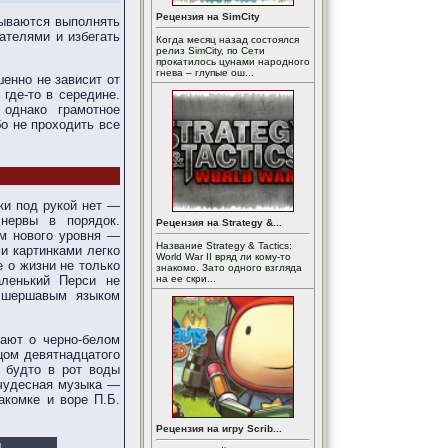
Рецензия на SimCity
зываются выполнять
ателями и избегать
Когда месяц назад состоялся
релиз SimCity, по Сети
прокатилось цунами народного
гнева – глупые ош...
шенно не зависит от
где-то в середине.
однако грамотное
бо не проходить все
ки под рукой нет —
нервы в порядок.
Рецензия на Strategy &...
ом нового уровня —
Название Strategy & Tactics:
и картинками легко
World War II вряд ли кому-то
е о жизни не только
знакомо. Зато одного взгляда
на ее скри...
аленький Перси не
а шершавым языком
ают о черно-белом
нцом девятнадцатого
и будто в рот воды
 чудесная музыка —
акомке и воре П.Б.
Рецензия на игру Scrib...
И