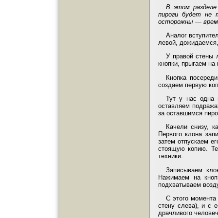
В этом разделе
пироги будет не 
осторожны — время
Аналог вступител
левой, дожидаемся, 
У правой стены 
кнопки, прыгаем на 
Кнопка посереди
создаем первую коп
Тут у нас одна
оставляем подражат
за оставшимся пиро
Качели снизу, к
Первого клона зап
затем отпускаем ег
стоящую копию. Те
техники.
Записываем кло
Нажимаем на кноп
подхватываем возд
С этого момента
стену слева), и с
драчливого человеч