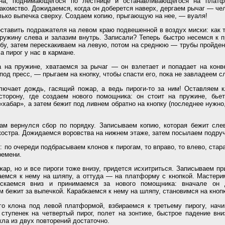
на, поднимающегося по лестнице и останавливающегося на платф
акомство. Дожидаемся, когда он доберется наверх, дергаем рычаг — чел
олько выпечка сверху. Создаем копию, прыгающую на нее, — вуаля!
ставить подражателя на левом краю подвешенной в воздух миски: как т
ружину слева и залазим внутрь. Записали? Теперь быстро несемся к п
бу, затем перескакиваем на левую, потом на среднюю — трубы пройде
 а пирог у нас в кармане.
 на пружине, хватаемся за рычаг — он взлетает и попадает на конв
 под пресс, — прыгаем на кнопку, чтобы спасти его, пока не завладеем 
лючает дождь, гасящий пожар, а ведь пироги-то за ним! Оставляем 
торону, где создаем нового помощника: он стоит на пружине, бьет
 «хабар», а затем бежит под ливнем обратно на кнопку (последнее нужно
ам вернулся сбор по порядку. Записываем копию, которая бежит сле
костра. Дожидаемся воровства на нижнем этаже, затем посылаем подруч
: по очереди подбрасываем клонов к пирогам, то вправо, то влево, стар
ремени.
жар, но и все пироги тоже внизу, придется исхитриться. Записываем п
аемся к нему на шляпу, а оттуда — на платформу с кнопкой. Мастери
ускаемся вниз и принимаемся за нового помощника: вначале он 
м бежит за выпечкой. Карабкаемся к нему на шляпу, становимся на кнопк
о клона под левой платформой, взбираемся к третьему пирогу, начи
ступенек на четвертый пирог, полет на зонтике, быстрое падение вни
кла из двух повторений достаточно.