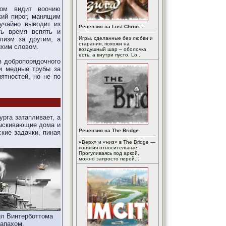
том видит воочию
кий пирог, манящим
учайно выводит из
Рецензия на Lost Chron...
ть время вспять и
Игры, сделанные без любви и
лизм за другим, а
старания, похожи на
ихим словом.
воздушный шар – оболочка
есть, а внутри пусто. Lo...
в добропорядочного
 и медные трубы за
ятностей, но не по
рга затапливает, а
быскивающие дома и
Рецензия на The Bridge
кие задачки, пиная
«Верх» и «низ» в The Bridge —
понятия относительные.
Прогуливаясь под аркой,
можно запросто перей...
ил Винтерботтома
запахом.