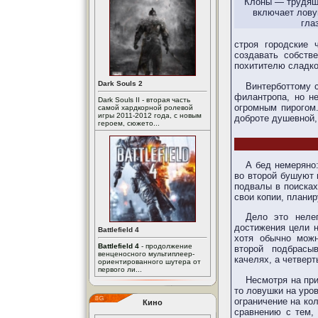
Клоны — трудящ
включает лову
гла
строя городские 
создавать собств
похитителю сладко
Dark Souls 2
Винтерботтому с
филантропа, но н
Dark Souls II - вторая часть
огромным пирогом.
самой хардкорной ролевой
игры 2011-2012 года, с новым
доброте душевной, 
героем, сюжето...
А бед немеряно:
во второй бушуют 
подвалы в поисках
свои копии, планир
Дело это нелег
достижения цели н
Battlefield 4
хотя обычно можн
Battlefield 4
- продолжение
второй подбрасы
венценосного мультиплеер-
качелях, а четвер
ориентированного шутера от
первого ли...
Несмотря на при
то ловушки на уров
ограничение на ко
Кино
сравнению с тем, 