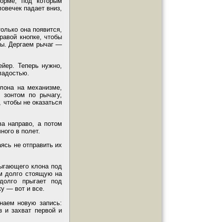
орме, под которым
овечек падает вниз,
олько она появится,
равой кнопке, чтобы
ны. Дергаем рычаг —
ейер. Теперь нужно,
сладостью.
клона на механизме,
 зонтом по рычагу,
, чтобы не оказаться
ва направо, а потом
ного в полет.
аясь не отправить их
рыгающего клона под
м долго стоящую на
долго прыгает под
у — вот и все.
наем новую запись:
з и захват первой и