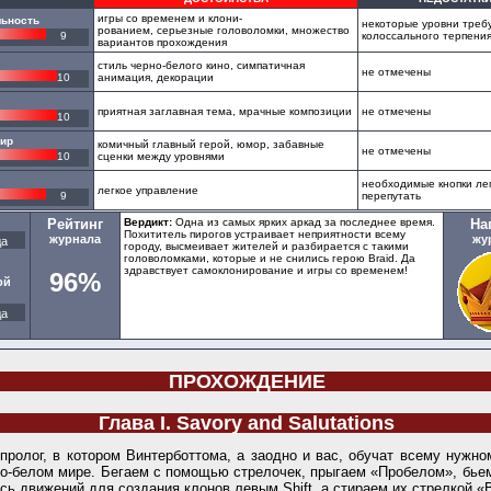
игры со временем и клони-
льность
некоторые уровни треб
рованием, серьезные головоломки, множество
9
колоссального терпени
вариантов прохождения
стиль черно-белого кино, симпатичная
не отмечены
10
анимация, декорации
приятная заглавная тема, мрачные композиции
не отмечены
10
мир
комичный главный герой, юмор, забавные
не отмечены
10
сценки между уровнями
необходимые кнопки ле
легкое управление
9
перепутать
Рейтинг
Вердикт:
Одна из самых ярких аркад за последнее время.
На
Похититель пирогов устраивает неприятности всему
журнала
жу
а
городу, высмеивает жителей и разбирается с такими
головоломками, которые и не снились герою Braid. Да
здравствует самоклонирование и игры со временем!
96%
ой
а
ПРОХОЖДЕНИЕ
Глава I. Savory and Salutations
пролог, в котором Винтерботтома, а заодно и вас, обучат всему нужн
о-белом мире. Бегаем с помощью стрелочек, прыгаем «Пробелом», бье
ись движений для создания клонов левым Shift, а стираем их стрелкой «