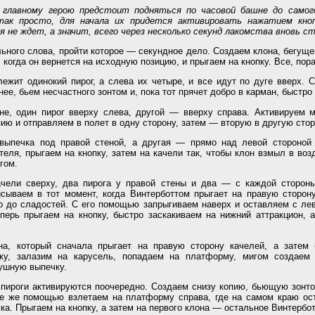
 главному герою предстоит подняться по часовой башне до самог
так просто, для начала их придется активировать нажатием кноп
 не ждет, а значит, всего через несколько секунд лакомства вновь 
ьного слова, пройти которое — секундное дело. Создаем клона, бегущег
когда он вернется на исходную позицию, и прыгаем на кнопку. Все, пора
лежит одинокий пирог, а слева их четыре, и все идут по дуге вверх. 
нее, бьем несчастного зонтом и, пока тот прячет добро в карман, быстро
не, один пирог вверху слева, другой — вверху справа. Активируем 
ию и отправляем в полет в одну сторону, затем — вторую в другую стор
 выпечка под правой стеной, а другая — прямо над левой стороной
еля, прыгаем на кнопку, затем на качели так, чтобы клон взмыл в воз
гом.
ачели сверху, два пирога у правой стены и два — с каждой стороны
исываем в тот момент, когда Винтерботтом прыгает на правую сторон
о до сладостей. С его помощью запрыгиваем наверх и оставляем с ле
перь прыгаем на кнопку, быстро заскакиваем на нижний аттракцион, 
на, который сначала прыгает на правую сторону качелей, а затем 
ку, залазим на карусель, попадаем на платформу, мигом создаем
ушную выпечку.
 пироги активируются поочередно. Создаем снизу копию, бьющую зонто
 ее же помощью взлетаем на платформу справа, где на самом краю ос
ка. Прыгаем на кнопку, а затем на первого клона — остальное Винтербо