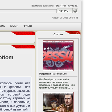
Star Trek: Armada
Возможно вы искали: '
'
August 08 2026 06:53:33
ДИА
ЮМОР
ФЛЕШ
Статьи
ottom
Рецензия на Pressure
Чтобы обратить на себя
внимание, начинающие
котором почти нет
маленькие разработчики, как
мные деревья, нет
правило, уходят в жанры, ...
тектурных изысков.
том, готовый ради
осатому карлику не
ироги, и побольше,
тает о них думать и
яблочной выпечкой.