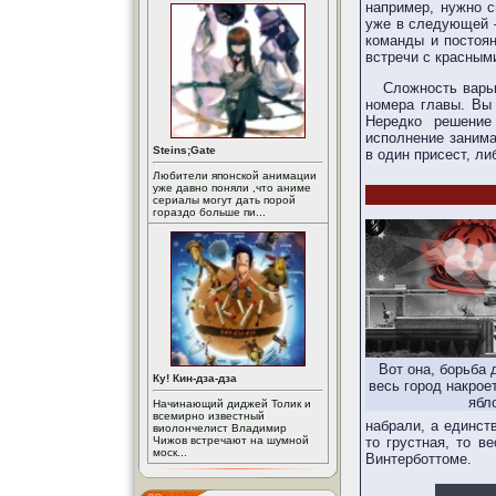
например, нужно с
уже в следующей 
команды и постоян
встречи с красным
Сложность варьи
номера главы. Вы 
Нередко решение
исполнение занима
Steins;Gate
в один присест, л
Любители японской анимации
уже давно поняли ,что аниме
сериалы могут дать порой
гораздо больше пи...
Вот она, борьба 
Ку! Кин-дза-дза
весь город накрое
ябл
Начинающий диджей Толик и
всемирно известный
набрали, а единс
виолончелист Владимир
то грустная, то в
Чижов встречают на шумной
моск...
Винтерботтоме.