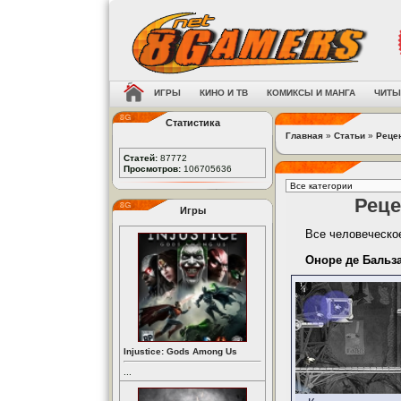
ИГРЫ
КИНО И ТВ
КОМИКСЫ И МАНГА
ЧИТЫ
Статистика
Главная
»
Статьи
»
Реце
Статей:
87772
Просмотров:
106705636
Реце
Игры
Все человеческое
Оноре де Бальз
Injustice: Gods Among Us
...