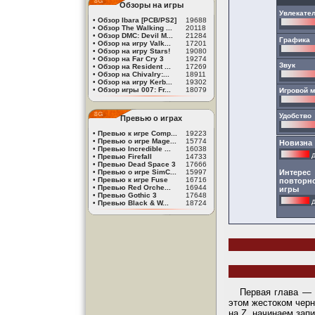
Обзоры на игры
Увлекате
•
Обзор Ibara [PCB/PS2]
19688
•
Обзор The Walking ...
20118
•
Обзор DMC: Devil M...
21284
Графика
•
Обзор на игру Valk...
17201
•
Обзор на игру Stars!
19080
•
Обзор на Far Cry 3
19274
Звук
•
Обзор на Resident ...
17269
•
Обзор на Chivalry:...
18911
•
Обзор на игру Kerb...
19302
•
Обзор игры 007: Fr...
18079
Игровой 
Удобство
Превью о играх
•
Превью к игре Comp...
19223
•
Превью о игре Mage...
15774
Новизна
•
Превью Incredible ...
16038
д
•
Превью Firefall
14733
•
Превью Dead Space 3
17666
Интерес
•
Превью о игре SimC...
15997
•
Превью к игре Fuse
16716
повторн
•
Превью Red Orche...
16944
игры
•
Превью Gothic 3
17648
д
•
Превью Black & W...
18724
Первая глава — 
этом жестоком черн
на Z, начинаем зап