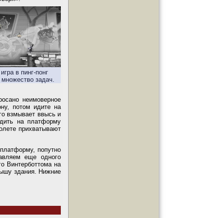
игра в пинг-понг
 множество задач.
росано неимоверное
ну, потом идите на
го взмывает ввысь и
адить на платформу
полете прихватывают
платформу, попутно
тавляем еще одного
го Винтерботтома на
рышу здания. Нижние