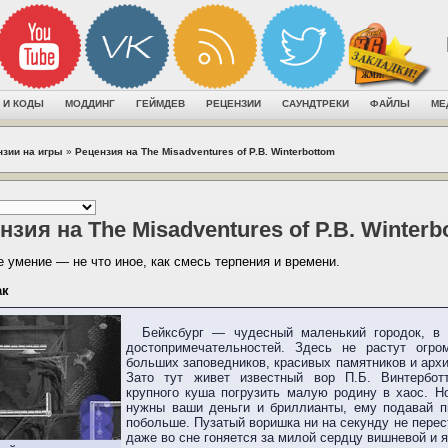
 И КОДЫ
МОДДИНГ
ГЕЙМДЕВ
РЕЦЕНЗИИ
САУНДТРЕКИ
ФАЙЛЫ
МЕ
нзии на игры
»
Рецензия на The Misadventures of P.B. Winterbottom
нзия на The Misadventures of P.B. Winterb
 умение — не что иное, как смесь терпения и времени.
ак
Бейксбург — чудесный маленький городок, в 
достопримечательностей. Здесь не растут огро
больших заповедников, красивых памятников и архи
Зато тут живет известный вор П.Б. Винтербот
крупного куша погрузить малую родину в хаос. Н
нужны ваши деньги и бриллианты, ему подавай п
побольше. Пузатый воришка ни на секунду не перес
даже во сне гоняется за милой сердцу вишневой и 