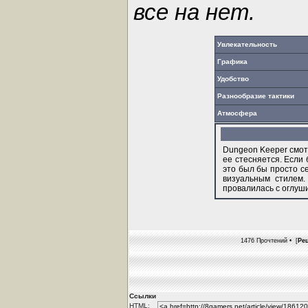
все на нет.
Увлекательность
Графика
Удобство
Разнообразие тактики
Атмосфера
Dungeon Keeper смот
ее стесняется. Если 
это был бы просто с
визуальным стилем.
провалилась с оглуш
1476 Прочтений • [
Ре
Ссылки
HTML: