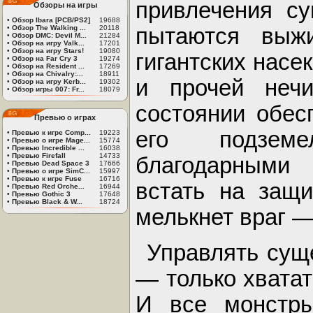
привлечения су
Обзоры на игры
•
Обзор Ibara [PCB/PS2]
19688
•
Обзор The Walking ...
20118
пытаются выжи
•
Обзор DMC: Devil M...
21284
•
Обзор на игру Valk...
17201
•
Обзор на игру Stars!
19080
гигантских насе
•
Обзор на Far Cry 3
19274
•
Обзор на Resident ...
17269
•
Обзор на Chivalry:...
18911
и прочей неч
•
Обзор на игру Kerb...
19302
•
Обзор игры 007: Fr...
18079
состоянии обесп
Превью о играх
его подземе
•
Превью к игре Comp...
19223
•
Превью о игре Mage...
15774
•
Превью Incredible ...
16038
•
Превью Firefall
14733
благодарными
•
Превью Dead Space 3
17666
•
Превью о игре SimC...
15997
•
Превью к игре Fuse
16716
встать на защи
•
Превью Red Orche...
16944
•
Превью Gothic 3
17648
•
Превью Black & W...
18724
мелькнет враг —
Управлять сущ
— только хватат
И все монстры