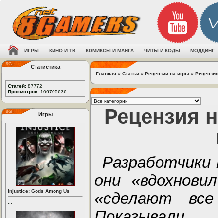
ИГРЫ
КИНО И ТВ
КОМИКСЫ И МАНГА
ЧИТЫ И КОДЫ
МОДДИНГ
Статистика
Главная
»
Статьи
»
Рецензии на игры
»
Рецензия
Статей:
87772
Просмотров:
106705636
Рецензия 
Игры
Разработчики
они «вдохнови
Injustice: Gods Among Us
«сделают все
...
Показывали