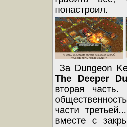
понастроил.
А ведь выглядит почти как
тот самый
«Хранитель подземелий»
За Dungeon Ke
The Deeper D
вторая часть.
общественност
части третьей.
вместе с закр