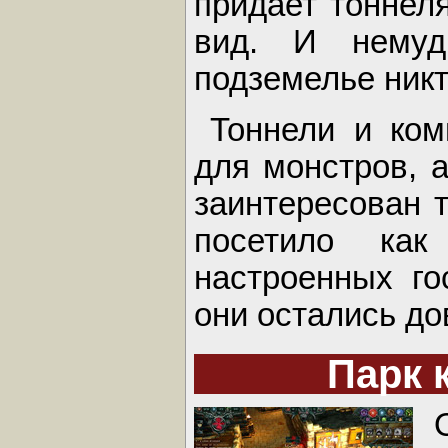
придает тоннел
вид. И нему
подземелье никт
Тоннели и ком
для монстров, 
заинтересован 
посетило как
настроенных го
они остались д
Парк 