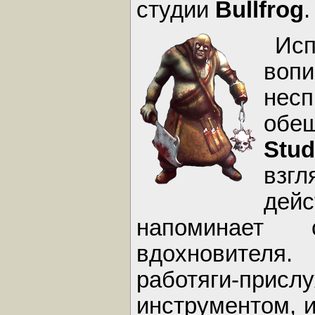
студии
Bullfrog
.
Ис
воп
несп
об
Stud
взг
дейс
напоминает 
вдохновителя
работяги-п
инструментом, 