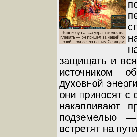
п
п
с
Чемпиону на все украшательства
н
плевать — он пришел за нашей го-
ловой. Точнее, за нашим Сердцем.
н
защищать и вся
источником о
духовной энерги
они приносят с 
накапливают п
подземелью —
встретят на пут