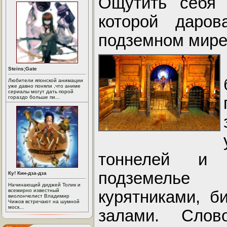
Ощутить себя 
которой даров
подземном мире
Steins;Gate
Любители японской анимации
уже давно поняли ,что аниме
сериалы могут дать порой
гораздо больше пи...
тоннелей и 
подземелье с
Ку! Кин-дза-дза
Начинающий диджей Толик и
всемирно известный
курятниками, б
виолончелист Владимир
Чижов встречают на шумной
моск...
залами. Сло