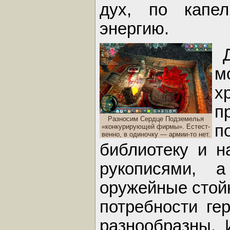
дух, по капе
энергию.
м
х
п
Разносим Сердце Подземелья
п
«конкурирующей фирмы». Естест-
венно, в одиночку — армии-то нет.
библиотеку и 
рукописями, 
оружейные стойк
потребности ге
разнообразны.