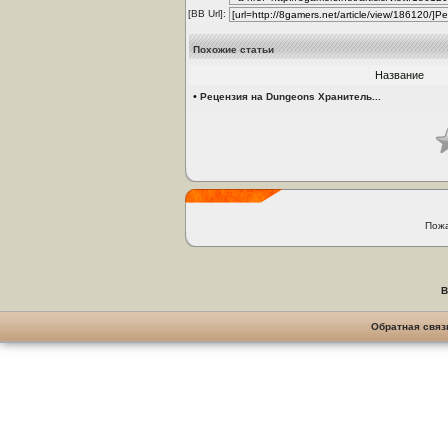
[BB Url]:
Похожие статьи
Название
•
Рецензия на Dungeons Хранитель...
Пожа
В
Обратная связ