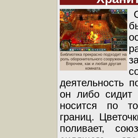
о
р
Библиотека прекрасно подходит на
з
роль оборонительного сооружения.
Впрочем, как и любая другая
комната.
с
деятельность п
он либо сидит 
носится по т
границ. Цветоч
поливает, сою