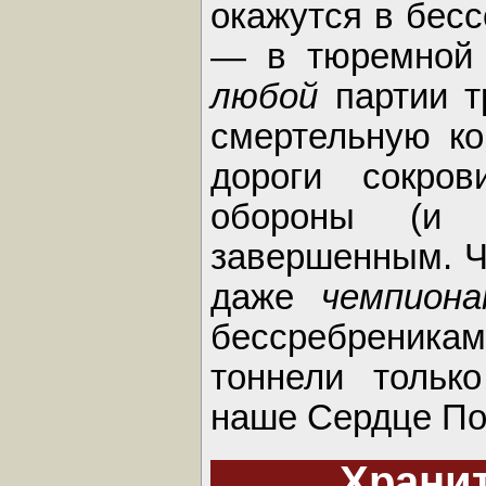
окажутся в бесс
— в тюремной 
любой
партии тр
смертельную ко
дороги сокро
обороны (и 
завершенным. Ч
даже
чемпион
бессребреник
тоннели тольк
наше Сердце По
Хранит