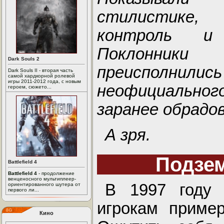
стилистике,
контроль и 
Поклонники 
Dark Souls 2
преисполнил
Dark Souls II - вторая часть
самой хардкорной ролевой
игры 2011-2012 года, с новым
неофициального
героем, сюжето...
заранее обрадов
А зря.
Подзем
Battlefield 4
Battlefield 4
- продолжение
венценосного мультиплеер-
В 1997 год
ориентированного шутера от
первого ли...
игрокам пример
Кино