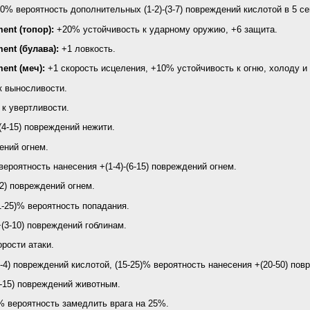
0% вероятность дополнительных (1-2)-(3-7) повреждений кислотой в 5 сек
ent (топор):
+20% устойчивость к ударному оружию, +6 защита.
ent (булава):
+1 ловкость.
ent (меч):
+1 скорость исцеления, +10% устойчивость к огню, холоду и 
 к выносливости.
 к увертливости.
-(4-15) повреждений нежити.
ений огнем.
ероятность нанесения +(1-4)-(6-15) повреждений огнем.
12) повреждений огнем.
-25)% вероятность попадания.
(3-10) повреждений гоблинам.
рости атаки.
-4) повреждений кислотой, (15-25)% вероятность нанесения +(20-50) пов
3-15) повреждений животным.
% вероятность замедлить врага на 25%.