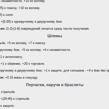
к незаметности, +10 ко взлому.
5) к поиску, +10 ко взлому.
2) к силе.
+(5-20) к одноручному и двуручному бою.
ion:
(1-2)-(1-8) повреждений лечатся сразу после получения.
Шлемы
ьбе, +5 ко взлому, +7 к поиску.
ручному бою, +5 ко взлому, +4 к незаметности.
1 к интеллекту.
+1 к обаянию, +20 к торговле.
оручному и двуручному бою, +1 к защите, для сильвана - +4 к бою без о
on:
+0.15 маны в секунду.
Перчатки, наручи и браслеты
к стрельбе.
+(20-45) к стрельбе.
 к защите.