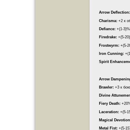
Arrow Deflection:
Charisma:
+2 к о
Defiance:
+(1-3)%
Firedrake:
+(5-20
Frostwyrm:
+(5-2
Iron Cunning:
+(1
Spirit Enhanceme
Arrow Dampenin
Brawler:
+3 к бою
Divine Attunemen
Fiery Death:
+20%
Laceration:
+(5-1
Magical Devotion
Metal Fist:
+(5-15