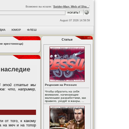
Spider-Man: Web of Sha...
Возможно вы искали: '
'
August 07 2026 14:59:59
ДИА
ЮМОР
ФЛЕШ
Статьи
дие крестоносца)
: наследие
В этой статье мы
Рецензия на Pressure
ов: что, например,
Чтобы обратить на себя
внимание, начинающие
маленькие разработчики, как
правило, уходят в жанры, ...
и от того, к какому
а на меч и на топор