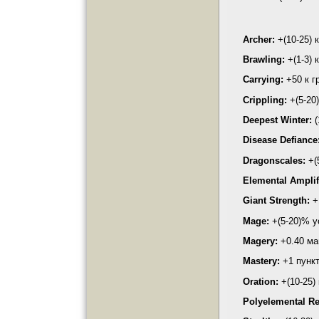
Archer:
+(10-25) 
Brawling:
+(1-3) 
Carrying:
+50 к г
Crippling:
+(5-20
Deepest Winter:
(
Disease Defiance
Dragonscales:
+(
Elemental Amplif
Giant
Strength
:
+
Mage:
+(5-20)% у
Magery:
+0.40 ма
Mastery:
+1 пункт
Oration:
+(10-25)
Polyelemental Re