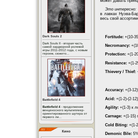
может давать прин
Это интересно:
в лавках Нуэва-Ба
весь свой ассортим
Fortitude:
+(10-35
Dark Souls 2
Dark Souls II - вторая часть
Necromancy:
+(10
самой хардкорной ролевой
игры 2011-2012 года, с новым
героем, сюжето...
Protection:
+(1-2
Resistance:
+(1-2
Thievery / Thief:
+
Accuracy:
+(3-12
Acid:
+(1-2)-(2-1
Battlefield 4
Agility:
+(1-3) к л
Battlefield 4
- продолжение
венценосного мультиплеер-
ориентированного шутера от
Carnage:
+(1-15)
первого ли...
Cold Biting:
+(1-2
Кино
Demonic Bile:
5%