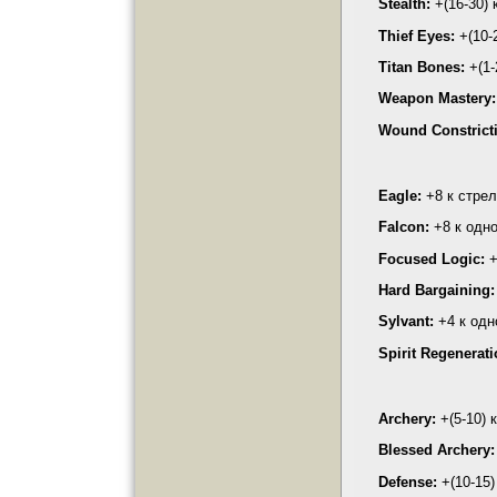
Stealth:
+(16-30) 
Thief Eyes:
+(10-2
Titan Bones:
+(1-
Weapon Mastery:
Wound Constrict
Eagle:
+8 к стрел
Falcon:
+8 к одно
Focused Logic:
+
Hard Bargaining:
Sylvant:
+4 к одн
Spirit Regenerati
Archery:
+(5-10) 
Blessed Archery:
Defense:
+(10-15)