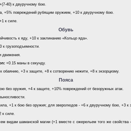
+(7-40) к двуручному бою.
а, +5% повреждений рубящим оружием, +10 к двуручному бою.
+1 к силе.
Обувь
йчивость к яду, +10 к заклинанию «Кольцо яда».
0 к грузоподъемности.
и движения.
on:
+0.15 маны в секунду.
 к обаянию, +3 к защите, +8 к сотворению нежити, +8 к экзорцизму.
Пояса
ою без оружия, +4 к защите, +10% повреждений от безоружных атак.
выносливости.
ила, +1 к бою без оружия; для зверолюдов - +6 к двуручному бою, +3 к 
 к силе.
ем видам шаманской магии (+1 вместе с ожерельем того же свойства -