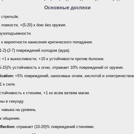
Основные доспехи
к стрельбе.
к ловкости, +(5-20) к бою без оружия.
рузоподъемности.
) к вероятности нанесения критического попадания.
1-2)-(2-7) повреждений холодом (аура).
:
+1 к выносливости, +10 к устойчивости против болезни.
5-15)% устойчивость к огню, отражает 10% повреждений от оружия.
ication:
+5% повреждений, наносимых огнем, кислотой и электричество
1 к силе.
стойчивость к стихиям, +1 ко всем ветвям магии.
ны в секунду.
 навыка на уровень.
 к общению.
flection:
отражает (10-20)% повреждений стихиями.