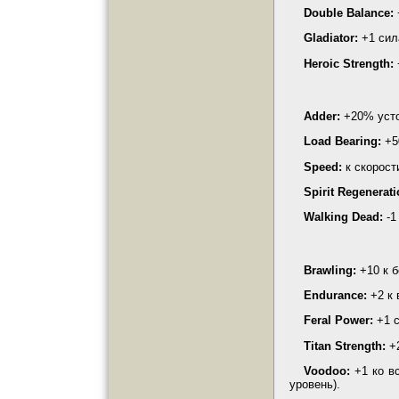
Double Balance:
Gladiator:
+1 сил
Heroic
Strength
:
Adder:
+20% усто
Load Bearing:
+5
Speed:
к скорост
Spirit Regenerati
Walking Dead:
-1
Brawling:
+10 к б
Endurance
:
+2 к 
Feral Power:
+1 с
Titan
Strength
:
+2
Voodoo:
+1 ко вс
уровень).