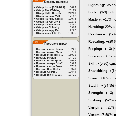
Обзоры на игры
Lightning:
5% cha
•
Обзор Ibara [PCB/PS2]
19684
•
Обзор The Walking ...
20115
Luck:
+(1-3) luck.
•
Обзор DMC: Devil M...
21281
•
Обзор на игру Valk...
17197
•
Обзор на игру Stars!
19076
Mastery:
+10% по
•
Обзор на Far Cry 3
19271
•
Обзор на Resident ...
17265
Numbing:
20% ве
•
Обзор на Chivalry:...
18904
•
Обзор на игру Kerb...
19296
•
Обзор игры 007: Fr...
18075
Pestilence:
+(1-3)
Revealing:
+(20-6
Превью о играх
Ripping:
+(1-3)-(
•
Превью к игре Comp...
19220
•
Превью о игре Mage...
15771
•
Превью Incredible ...
16033
Shocking:
+(1-3)
•
Превью Firefall
14729
•
Превью Dead Space 3
17662
Skill:
+(5-20) одн
•
Превью о игре SimC...
15994
•
Превью к игре Fuse
16712
•
Превью Red Orche...
16941
Snakebiting:
+(1-
•
Превью Gothic 3
17644
•
Превью Black & W...
18720
Speed:
+10% к ск
Stealth:
+(24-35) 
Strength
:
+(1-3) к
Striking:
+(5-25) 
Vampirism:
25% в
Venom:
(5-50)% в