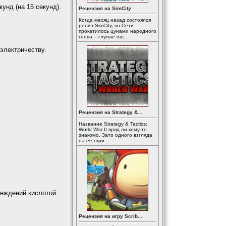
унд (на 15 секунд).
Рецензия на SimCity
Когда месяц назад состоялся
релиз SimCity, по Сети
прокатилось цунами народного
гнева – глупые ош...
электричеству.
Рецензия на Strategy &...
Название Strategy & Tactics:
World War II вряд ли кому-то
знакомо. Зато одного взгляда
на ее скри...
реждений кислотой.
Рецензия на игру Scrib...