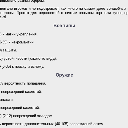
ципиально разный эффект.
немало игроков и не подозревает, как много на самом деле волшебных
рселоны. Просто для персонажей с низким навыком торговли купец пр
ент!
Все типы
) к магии укрепления.
-35) к некромантии.
0) защиты.
5) устойчивости (какого-то вида).
(6-35) к поиску и взлому.
Оружие
)% вероятность попадания.
2) повреждений кислотой.
овкости.
 повреждений кислотой.
)-(2-12) повреждений холодом.
 вероятность дополнительных (40-105) повреждений огнем.