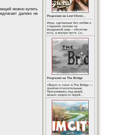
 вещей можно купить
едлагает далеко не
Рецензия на Lost Chron...
Игры, сделанные без любви и
старания, похожи на
воздушный шар – оболочка
есть, а внутри пусто. Lo...
Рецензия на The Bridge
«Верх» и «низ» в The Bridge —
понятия относительные.
Прогуливаясь под аркой,
можно запросто перей...