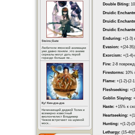
Double Biting:
10
Druidic Enchantm
Druidic Enchantm
Druidic Enchantm
Enduring:
+(1-3)
Steins;Gate
Evasion:
+(24-35)
Любители японской анимации
уже давно поняли ,что аниме
сериалы могут дать порой
Exorcism:
+(1-4)
гораздо больше пи...
Fire:
2-8 поврежд
Firestorms:
10% в
Flame:
+(1-2)-(2-
Fleshseeking:
+(1
Goblin Slaying:
+
Ку! Кин-дза-дза
Haste:
+15% к ско
Начинающий диджей Толик и
всемирно известный
Heartseeking:
+(1
виолончелист Владимир
Чижов встречают на шумной
Hunting:
+(1-2)-(
моск...
Lethargy:
(15-40)