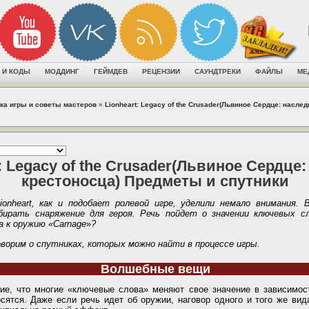
 И КОДЫ
МОДДИНГ
ГЕЙМДЕВ
РЕЦЕНЗИИ
САУНДТРЕКИ
ФАЙЛЫ
МЕ
ка игры и советы мастеров
»
Lionheart: Legacy of the Crusader(Львиное Сердце: насле
: Legacy of the Crusader(Львиное Сердце
крестоносца) Предметы и спутники
onheart, как и подобает ролевой игре, уделили немало внимания.
бирать снаряжение для героя. Речь пойдет о значении ключевых сл
а к оружию «Carnage
»
?
оворим о спутниках, которых можно найти в процессе игры.
Волшебные вещи
ие, что многие «ключевые слова» меняют свое значение в зависимост
сятся. Даже если речь идет об оружии, наговор одного и того же вид