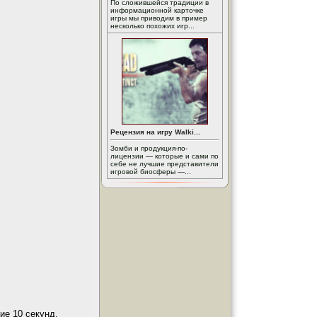
По сложившейся традиции в
информационной карточке
игры мы приводим в пример
несколько похожих игр...
Рецензия на игру Walki...
Зомби и продукция-по-
лицензии — которые и сами по
себе не лучшие представители
игровой биосферы —...
ие 10 секунд.