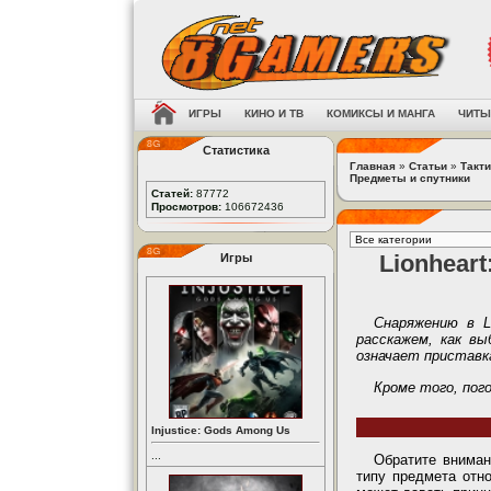
ИГРЫ
КИНО И ТВ
КОМИКСЫ И МАНГА
ЧИТЫ
Статистика
Главная
»
Статьи
»
Такти
Предметы и спутники
Статей:
87772
Просмотров:
106672436
Lionheart
Игры
Снаряжению в Li
расскажем, как вы
означает приставк
Кроме того, пог
Injustice: Gods Among Us
...
Обратите вниман
типу предмета отно