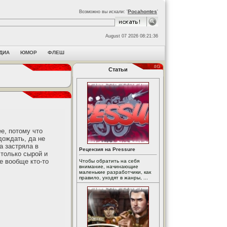
Pocahontes
Возможно вы искали: '
'
August 07 2026 08:21:36
ДИА
ЮМОР
ФЛЕШ
Статьи
е, потому что
дождать, да не
а застряла в
Рецензия на Pressure
столько сырой и
е вообще кто-то
Чтобы обратить на себя
внимание, начинающие
маленькие разработчики, как
правило, уходят в жанры, ...