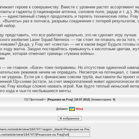
лижает героев к совершенству. Вместе с уровнем растет ассортимент м
анты и гаджеты (стационарная аптечка, силовое поле, радар и т. д.). Ж
 — единственный стимул продолжать и терпеть технические ляпы. Fray
. «Вылеты» раз в полчаса, разрывы соединения с потерей результатов,
й набор.
ду представить, что все работает идеально, это не сделает игру лучше.
ского изобилия Laser Squad Nemesis — так стоит ли плакать из-за того,
нчиками? Да-да, у Fray нет «сингла» — ни в каком виде! Будьте готовы 
о ходу матча. Заодно постарайтесь привыкнуть к кислотным цветам, жу
зации, которая отмечает границы «тумана войны».
ами
и — не главное. «Баги» тоже поправимы. Но отсутствие одиночной кампа
ательских режимов ничем не оправдать. Несмотря на потенциал, с таки
 не уедешь. Если уж с финансами совсем труба, выставили бы проект на
ренной f2p-схеме (кстати, за счет микроплатежей живет идеологически б
ейчас Fray вообще сложно назвать игрой. Как будто теплый июньский вете
го кода и чьи-то несбывшиеся мечты.
722 Прочтений • [
Рецензия на Fray
] [
10.07.2012
] [Комментариев:
0
]
Vova
Добавил: