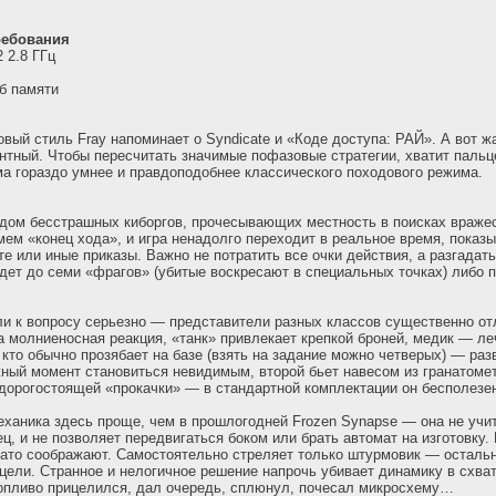
ребования
2 2.8 ГГц
Гб памяти
вый стиль Fray напоминает о Syndicate и «Коде доступа: РАЙ». А вот 
нтный. Чтобы пересчитать значимые пофазовые стратегии, хватит пальце
ма гораздо умнее и правдоподобнее классического походового режима.
ом бесстрашных киборгов, прочесывающих местность в поисках вражес
ем «конец хода», и игра ненадолго переходит в реальное время, показы
е или иные приказы. Важно не потратить все очки действия, а разгадать
идет до семи «фрагов» (убитые воскресают в специальных точках) либо п
и к вопросу серьезно — представители разных классов существенно от
а молниеносная реакция, «танк» привлекает крепкой броней, медик — ле
 кто обычно прозябает на базе (взять на задание можно четверых) — раз
ный момент становиться невидимым, второй бьет навесом из гранатоме
орогостоящей «прокачки» — в стандартной комплектации он бесполезе
еханика здесь проще, чем в прошлогодней Frozen Synapse — она не учит
ц, и не позволяет передвигаться боком или брать автомат на изготовку.
вато соображают. Самостоятельно стреляет только штурмовик — остал
цели. Странное и нелогичное решение напрочь убивает динамику в схва
опливо прицелился, дал очередь, сплюнул, почесал микросхему…