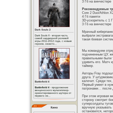
3 Гб на винчестере
Рекомендуемые т
Core 2 Duo/Athlon X
4 Гб памяти
3D-ускоритель с 1 
3 Гб на винчестере
Dark Souls 2
Мрачный киберпанко
выбрали экстравага
Dark Souls II - вторая часть
самой хардкорной ролевой
такая боевая систе
игры 2011-2012 года, с новым
героем, сюжето...
Мы командуем отряд
подчиненным ЦУ, жм
правильными были т
удивить его. Матч 
таймер.
Авторы Fray подошл
друга. У штурмовик
калечит. Среди тех,
Battlefield 4
Первый умеет в нуж
Battlefield 4
- продолжение
патронами… после д
венценосного мультиплеер-
ориентированного шутера от
При этом игровая м
первого ли...
сторону смотрит бое
суперсолдаты туго
вручную указывать 
Кино
остановился, нетор