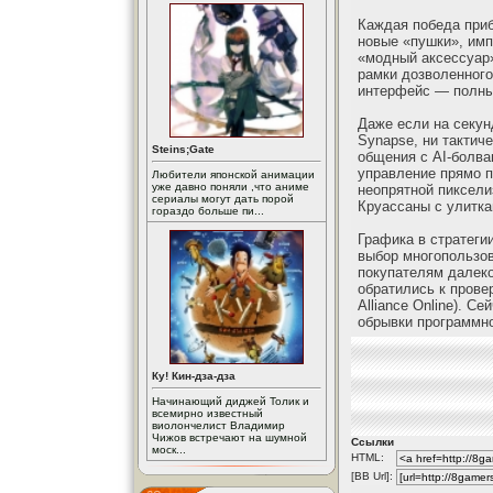
Каждая победа приб
новые «пушки», импл
«модный аксессуар»
рамки дозволенного
интерфейс — полны
Даже если на секун
Synapse, ни тактиче
Steins;Gate
общения с AI-болва
управление прямо п
Любители японской анимации
уже давно поняли ,что аниме
неопрятной пиксели
сериалы могут дать порой
Круассаны с улитк
гораздо больше пи...
Графика в стратеги
выбор многопользов
покупателям далеко
обратились к прове
Alliance Online). С
обрывки программно
Ку! Кин-дза-дза
Начинающий диджей Толик и
всемирно известный
виолончелист Владимир
Чижов встречают на шумной
Ссылки
моск...
HTML:
[BB Url]: