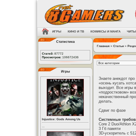
ИГРЫ
КИНО И ТВ
КОМИКСЫ И МАНГА
ЧИТЫ
Статистика
Главная
»
Статьи
»
Реце
Статей:
87772
Просмотров:
106672436
Игры
Знаете анекдот про
«осень кусать хотс
выходит. Все игры 
«подростковом» воз
некачественный про
делать.
Сдвиг по фазе
Системные требов
Injustice: Gods Among Us
Core 2 Duo/Athlon X
...
3 Гб памяти
3D-ускоритель с 51