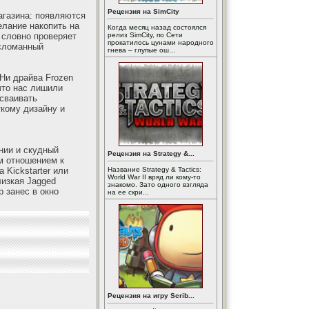
Рецензия на SimCity
агазина: появляются
елание накопить на
Когда месяц назад состоялся
 словно проверяет
релиз SimCity, по Сети
прокатилось цунами народного
 сломанный
гнева – глупые ош...
 Ни драйва Frozen
 что нас лишили
осваивать
ткому дизайну и
нии и скудный
Рецензия на Strategy &...
м отношением к
 Kickstarter или
Название Strategy & Tactics:
World War II вряд ли кому-то
лизкая Jagged
знакомо. Зато одного взгляда
р занес в окно
на ее скри...
Рецензия на игру Scrib...