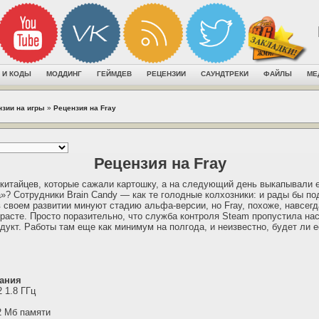
 И КОДЫ
МОДДИНГ
ГЕЙМДЕВ
РЕЦЕНЗИИ
САУНДТРЕКИ
ФАЙЛЫ
МЕ
нзии на игры
»
Рецензия на Fray
Рецензия на Fray
 китайцев, которые сажали картошку, а на следующий день выкапывали е
а»? Сотрудники Brain Candy — как те голодные колхозники: и рады бы по
в своем развитии минуют стадию альфа-версии, но Fray, похоже, навсегд
расте. Просто поразительно, что служба контроля Steam пропустила на
дукт. Работы там еще как минимум на полгода, и неизвестно, будет ли е
ания
2 1.8 ГГц
2 Мб памяти