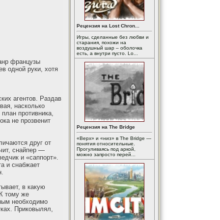
Рецензия на Lost Chron...
Игры, сделанные без любви и
старания, похожи на
воздушный шар – оболочка
есть, а внутри пусто. Lo...
жанр французы
в одной руки, хотя
ких агентов. Раздав
вая, насколько
 план противника,
ока не прозвенит
Рецензия на The Bridge
«Верх» и «низ» в The Bridge —
личаются друг от
понятия относительные.
чит, снайпер —
Прогуливаясь под аркой,
можно запросто перей...
ведчик и «саппорт».
та и снабжает
н.
ывает, в какую
 К тому же
ьным необходимо
тках. Приковылял,