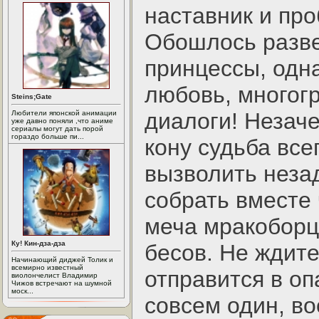
наставник и пр
Обошлось разве
принцессы, одна
любовь, многог
Steins;Gate
диалоги! Незаче
Любители японской анимации
уже давно поняли ,что аниме
сериалы могут дать порой
гораздо больше пи...
кону судьба все
вызволить неза
собрать вместе
меча мракоборц
Ку! Кин-дза-дза
бесов. Не ждите
Начинающий диджей Толик и
всемирно известный
отправится в о
виолончелист Владимир
Чижов встречают на шумной
моск...
совсем один, в