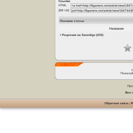
Ссылки
HTML:
[BB Url]:
Похожие статьи
Название
•
Рецензия на Swordigo (iOS)
Пожалуй
Про
Все 
Обратная связь
|