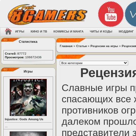
ИГРЫ
КИНО И ТВ
КОМИКСЫ И МАНГА
ЧИТЫ И КОДЫ
МОДДИНГ
Статистика
Главная
»
Статьи
»
Рецензии на игры
»
Рецензия
Статей:
87772
Просмотров:
106672436
Рецензия
Игры
Славные игры п
спасающих все 
противников ог
далеком прошло
Injustice: Gods Among Us
...
представители з