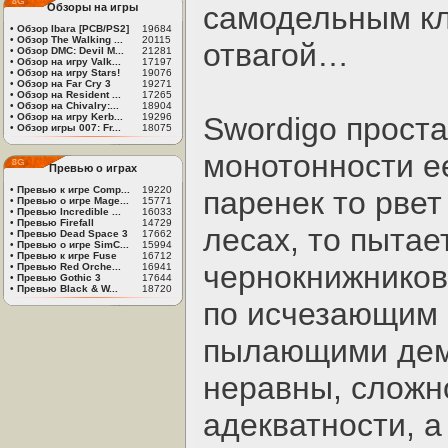
самодельным кл
Обзоры на игры
•
Обзор Ibara [PCB/PS2]
19684
•
Обзор The Walking ...
20115
отвагой…
•
Обзор DMC: Devil M...
21281
•
Обзор на игру Valk...
17197
•
Обзор на игру Stars!
19076
•
Обзор на Far Cry 3
19271
•
Обзор на Resident ...
17265
•
Обзор на Chivalry:...
18904
•
Обзор на игру Kerb...
19296
Swordigo проста
•
Обзор игры 007: Fr...
18075
монотонности е
Превью о играх
•
Превью к игре Comp...
19220
паренек то рвет
•
Превью о игре Mage...
15771
•
Превью Incredible ...
16033
•
Превью Firefall
14729
лесах, то пытае
•
Превью Dead Space 3
17662
•
Превью о игре SimC...
15994
•
Превью к игре Fuse
16712
чернокнижников 
•
Превью Red Orche...
16941
•
Превью Gothic 3
17644
•
Превью Black & W...
18720
по исчезающим 
пылающими дем
неравны, сложн
адекватности, а