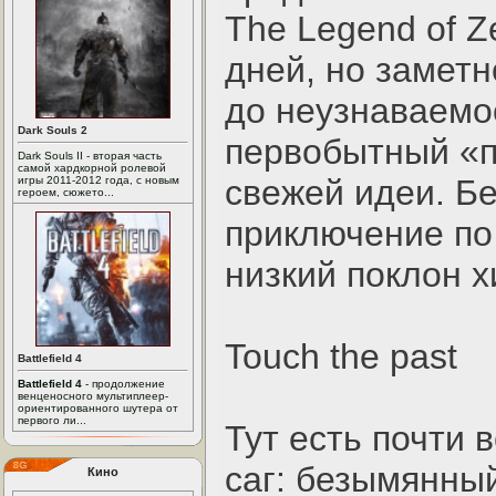
The Legend of Z
дней, но замет
до неузнаваемо
Dark Souls 2
первобытный «п
Dark Souls II - вторая часть
самой хардкорной ролевой
свежей идеи. Б
игры 2011-2012 года, с новым
героем, сюжето...
приключение по
низкий поклон х
Touch the past
Battlefield 4
Battlefield 4
- продолжение
венценосного мультиплеер-
ориентированного шутера от
первого ли...
Тут есть почти 
саг: безымянны
Кино