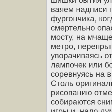
шишки бытия ул
ваяем надписи 
фургончика, ког
смертельно опас
мосту, на мчащ
метро, перепрыг
уворачиваясь о
лампочек или б
соревнуясь на 
Столь оригиналь
рисованию отме
собираются сни
игры и, надо ду