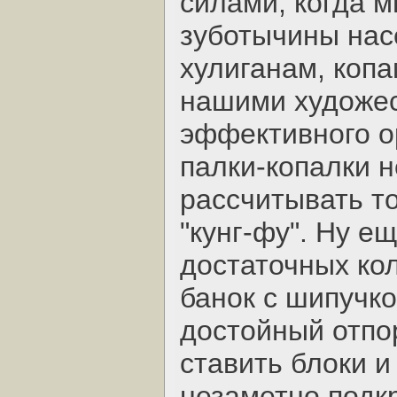
силами, когда 
зуботычины нас
хулиганам, коп
нашими художес
эффективного ор
палки-копалки н
рассчитывать т
"кунг-фу". Ну е
достаточных кол
банок с шипучко
достойный отпо
ставить блоки и
незаметно подкр