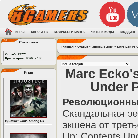
ИГРЫ
КИНО И ТВ
КОМИКСЫ И МАНГА
ЧИТЫ И КОДЫ
МОДДИНГ
Статистика
Главная
»
Статьи
»
Игровые доки
»
Marc Ecko's G
Статей:
87772
Просмотров:
106672436
Marc Ecko's
Игры
Under P
Революционны
Скандальная реп
Injustice: Gods Among Us
экшена от треть
...
Up: Contents Un