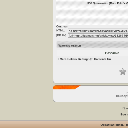
1158 Прочтений • [
Marc Ecko's G
Ссылки
HTML:
[BB Url]:
Похожие статьи
Название
•
Marc Ecko's Getting Up: Contents Un...
Пожалуй
Про
Все 
Обратная связь
|