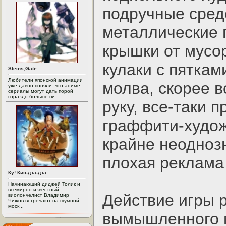
подручные средс
металлические 
крышки от мусо
кулаки с пяткам
Steins;Gate
Любители японской анимации
молва, скорее в
уже давно поняли ,что аниме
сериалы могут дать порой
гораздо больше пи...
руку, все-таки 
граффити-худо
крайне неоднозн
плохая реклама 
Ку! Кин-дза-дза
Начинающий диджей Толик и
всемирно известный
Действие игры 
виолончелист Владимир
Чижов встречают на шумной
моск...
вымышленного м