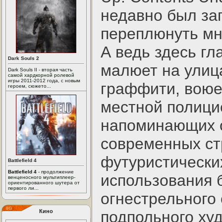
недавно был за
переплюнуть мн
А ведь здесь гл
Dark Souls 2
малюет на улиц
Dark Souls II - вторая часть
самой хардкорной ролевой
игры 2011-2012 года, с новым
граффити, воюе
героем, сюжето...
местной полици
напоминающих 
современных ст
футуристических
Battlefield 4
Battlefield 4
- продолжение
использования 
венценосного мультиплеер-
ориентированного шутера от
первого ли...
огнестрельного
Кино
подпольного ху