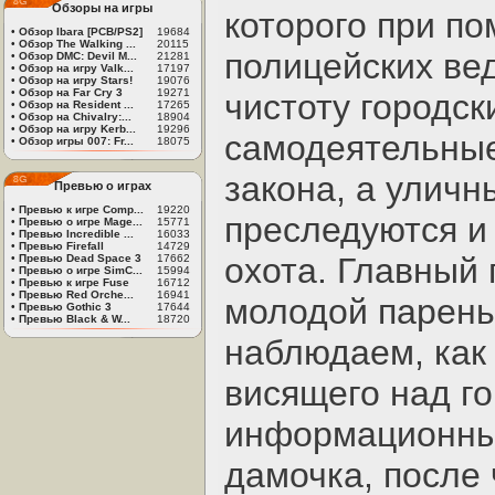
Обзоры на игры
которого при по
•
Обзор Ibara [PCB/PS2]
19684
•
Обзор The Walking ...
20115
полицейских ве
•
Обзор DMC: Devil M...
21281
•
Обзор на игру Valk...
17197
•
Обзор на игру Stars!
19076
•
Обзор на Far Cry 3
19271
чистоту городск
•
Обзор на Resident ...
17265
•
Обзор на Chivalry:...
18904
•
Обзор на игру Kerb...
19296
самодеятельные
•
Обзор игры 007: Fr...
18075
закона, а улич
Превью о играх
•
Превью к игре Comp...
19220
преследуются и 
•
Превью о игре Mage...
15771
•
Превью Incredible ...
16033
•
Превью Firefall
14729
охота. Главный 
•
Превью Dead Space 3
17662
•
Превью о игре SimC...
15994
•
Превью к игре Fuse
16712
•
Превью Red Orche...
16941
молодой парень
•
Превью Gothic 3
17644
•
Превью Black & W...
18720
наблюдаем, как 
висящего над г
информационным
дамочка, после 