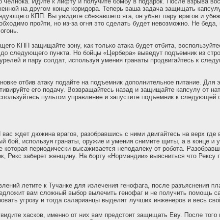
 челнока. Идите к лифту и получите бомбу в подарок. После взрыва во
енной на другом конце коридора. Теперь ваша задача защищать капсулу
едующего КПП. Вы увидите сбежавшего яга, он убьет пару врагов и убеж
обходимо пройти, но из-за огня это сделать будет невозможно. Не беда,
огонь.
его КПП защищайте зону, как только атака будет отбита, воспользуйт
до следующего пункта. Но бойцы «Цербера» выведут подъемник из стро
урелей и пару солдат, используя умения гранаты продвигайтесь к сле
овке отбив атаку подайте на подъемник дополнительное питание. Для э
ктивируйте его подачу. Возвращайтесь назад и защищайте капсулу от нат
спользуйтесь пультом управление и запустите подъемник к следующей 
ас ждет дюжина врагов, разобравшись с ними двигайтесь на верх где в
й бой, используя гранаты, оружие и умения снимите щиты, а в конце и у
те которая периодически высаживается неподалеку от робота. Разобравш
к, Рекс заберет женщину. На борту «Нормандии» выясниться что Рексу 
влений летите к Тучанке для излечения генофага, после разъяснения пл
едложит вам сложный выбор вылечить генофаг и не получить помощь с
овать угрозу и тогда саларианцы выделят лучших инженеров и весь сво
видите хасков, именно от них вам предстоит защищать Еву. После того