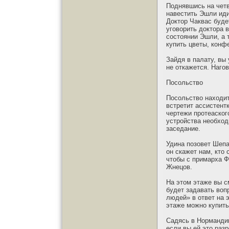
Поднявшись на четв
навестить Эшли иди
Доктор Чаквас буде
уговорить доктора 
состоянии Эшли, а 
купить цветы, конф
Зайдя в палату, вы
не откажется. Наго
Посольство
Посольство находит
встретит ассистент
чертежи протеаског
устройства необход
заседание.
Удина позовет Шепар
он скажет нам, кто 
чтобы с примарха Ф
Жнецов.
На этом этаже вы с
будет задавать воп
людей» в ответ на 
этаже можно купить
Садясь в Нормандию
если вы ей это раз