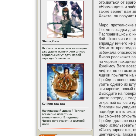
отбиваться от враг
«Нормандия» и забе
также вернет вам з
Хакета, он поручит
Марс: протеанские 
После высадки двиг
Расправившись с ни
бой. Покончив и с 
Steins;Gate
вправду ничего не 
бежит от преследов
Любители японской анимации
уже давно поняли ,что аниме
избежала опасносте
сериалы могут дать порой
Лиара расскажет ва
гораздо больше пи...
но чертеж находить
Джеймсу Веге возвр
лифте, но он окаже
ящики прыгните на н
Пройдя в новое пом
убить одного из шт
экипировки, новый 
Выходите на поверх
идите вперед к сле
открытый шлюз и ид
Ку! Кин-дза-дза
Впереди вы увидите
Начинающий диджей Толик и
подойдите к климат
всемирно известный
вы сможете открыть
виолончелист Владимир
Пройдя дальше вы с
Чижов встречают на шумной
моск...
надо использовать 
«Сингулярность», к
центуриона. Также 