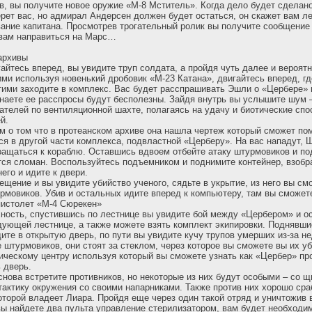
ов, вы получите новое оружие «М-8 Мститель». Когда дело будет сделан
рет вас, но адмирал Андерсен должен будет остаться, он скажет вам ле
вание капитана. Просмотрев трогательный ролик вы получите сообщение
 вам направиться на Марс…
архивы
айтесь вперед, вы увидите труп солдата, а пройдя чуть далее и вероятн
ми используя новенький дробовик «М-23 Катана», двигайтесь вперед, гд
этими заходите в комплекс. Вас будет расспрашивать Эшли о «Цербере» н
знаете ее расспросы будут бесполезны. Зайдя внутрь вы услышите шум 
ателей по вентиляционной шахте, полагаясь на удачу и биотические спо
й.
м о том что в протеанском архиве она нашла чертеж который сможет по
ся в другой части комплекса, подвластной «Церберу». На вас нападут, 
ащаться к кораблю. Оставшись вдвоем отбейте атаку штурмовиков и по
тся сломан. Воспользуйтесь подъемником и поднимите контейнер, взоб
его и идите к двери.
ещение и вы увидите убийство ученого, сядьте в укрытие, из него вы с
урмовиков. Убив и остальных идите вперед к компьютеру, там вы сможет
пистолет «М-4 Сюрекен»
ность, спустившись по лестнице вы увидите бой между «Цербером» и о
дующей лестнице, а также можете взять комплект экипировки. Поднявши
ите в открытую дверь, по пути вы увидите кучу трупов умерших из-за н
 штурмовиков, они стоят за стеклом, через которое вы сможете вы их уб
ическому центру используя который вы сможете узнать как «Цербер» про
 дверь.
нова встретите противников, но некоторые из них будут особыми – со щ
тактику окружения со своими напарниками. Также против них хорошо ср
оторой владеет Лиара. Пройдя еще через один такой отряд и уничтожив 
вы найдете два пульта управление стерилизатором, вам будет необходи