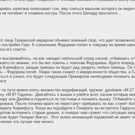
орабль капитана охватывает сон, ему сниться мальчик которого он видел
он не погибнет в пламени костра. После этого Шепард проснется…
т лица Турианской иерархии объявил военный сбор, что дает возможно
 постройке Горн. К сожалению Федориан попал в ловушку во время нап
ча его спасти.
и высаживайтесь, на вас нападет небольшой отряд хасков, отбившись от
ршего по званию, кто бы мог помочь с поискам Федориана. Идите вперед 
а Коринфуса, раздав приказы он будет рад увидеть любую помощь. Он 
ь – Федориан погиб. Лиара также скажет о иерархичности общества, а 
аться и узнать кто будет следующим Примархом необходимо починить 
мся.
 по пути можно взять множество модификаций, оружие: дробовик «М-27 
ку «М-97 Гадюка». Двигайтесь к вышке и убейте всех хасков которые ме
иару или Джеймса подняться по лестнице и починить вышку. Отбивайте а
рована. После починки враги не перестанут прибывать но вас станет бо
нералу Коринфусу. Когда вы подойдете к Генералу вы встретите Гарруса
против вспомнить старые деньки, а генерал нам скажет что ситуация запу
м будет Генерал Виктус. Этот вояка незнающий поражений не имеет н
 менее это лучше чем ничего.