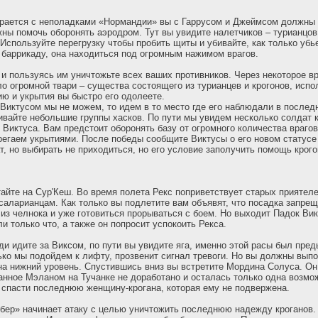
ирается с неполадками «Нормандии» вы с Гаррусом и Джеймсом должны 
ны помочь оборонять аэродром. Тут вы увидите налетчиков – турианцо
Используйте перегрузку чтобы пробить щиты и убивайте, как только убье
баррикаду, она находиться под огромным нажимом врагов.
 и пользуясь им уничтожьте всех ваших противников. Через некоторое 
ло огромной твари – существа состоящего из турианцев и крогонов, испо
ю и укрытия вы быстро его одолеете.
 Виктусом мы не можем, то идем в то место где его наблюдали в последн
ивайте небольшие группы хасков. По пути мы увидем несколько солдат 
Виктуса. Вам предстоит оборонять базу от огромного количества врагов
регаем укрытиями. После победы сообщите Виктусы о его новом статусе
т, но выбирать не приходиться, но его условие заполучить помощь крого
айте на Сур'Кеш. Во время полета Рекс поприветствует старых приятеле
саларианцам. Как только вы подлетите вам объявят, что посадка запрещ
из челнока и уже готовиться прорываться с боем. Но выходит Падок Викс
и только что, а также он попросит успокоить Рекса.
ди идите за Виксом, по пути вы увидите яга, именно этой расы был пр
ько мы подойдем к лифту, прозвенит сигнал тревоги. Но вы должны выпо
на нижний уровень. Спустившись вниз вы встретите Мордина Солуса. Он
анное Мэланом на Тучанке не доработано и осталась только одна возмо
 спасти последнюю женщину-крогана, которая ему не подвержена.
бер» начинает атаку с целью уничтожить последнюю надежду кроганов.