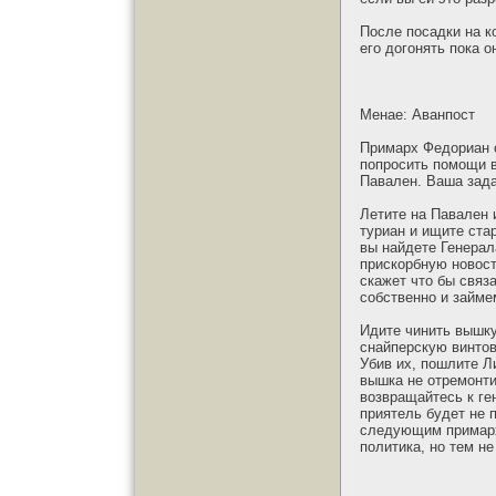
После посадки на к
его догонять пока 
Менае: Аванпост
Примарх Федориан о
попросить помощи в
Павален. Ваша зада
Летите на Павален 
туриан и ищите ста
вы найдете Генерал
прискорбную новост
скажет что бы связ
собственно и займе
Идите чинить вышку
снайперскую винтов
Убив их, пошлите Л
вышка не отремонти
возвращайтесь к ге
приятель будет не 
следующим примархо
политика, но тем не