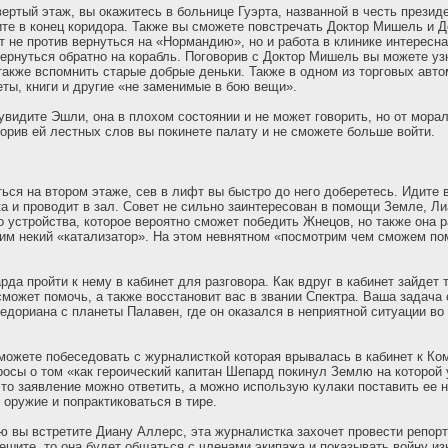
ертый этаж, вы окажитесь в больнице Гуэрта, названной в честь презид
те в конец коридора. Также вы сможете повстречать Доктор Мишель и Д
т не против вернуться на «Нормандию», но и работа в клинике интересн
вернуться обратно на корабль. Поговорив с Доктор Мишель вы можете узн
также вспомнить старые добрые деньки. Также в одном из торговых авт
еты, книги и другие «не заменимые в бою вещи».
 увидите Эшли, она в плохом состоянии и не может говорить, но от мора
ворив ей лестных слов вы покинете палату и не сможете больше войти.
ься на втором этаже, сев в лифт вы быстро до него доберетесь. Идите в
ка и проводит в зал. Совет не сильно заинтересован в помощи Земле, Л
о устройства, которое вероятно сможет победить Жнецов, но также она р
им некий «катализатор». На этом невнятном «посмотрим чем сможем по
да пройти к нему в кабинет для разговора. Как вдруг в кабинет зайдет 
сможет помочь, а также восстановит вас в звании Спектра. Ваша задача 
едориана с планеты Палавен, где он оказался в неприятной ситуации во
можете побеседовать с журналисткой которая врывалась в кабинет к Ко
росы о том «как героический капитан Шепард покинул Землю на которо
это заявление можно ответить, а можно использую кулаки поставить ее н
 оружие и попрактиковаться в тире.
 вы встретите Диану Аллерс, эта журналистка захочет провести репор
решите, то она будет общаться с членами экипажа и показывать войну из