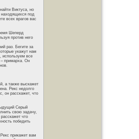
найти Виктуса, но
в находящихся под
те всех врагов вас
время Шеперд
льзуя против него
ий раз. Бегите за
которые укажут нам
, используем все
 – примарха. Он
нов.
й, а также выскажет
ена. Рекс недолго
, он расскажет, что
едыдущий Серый
лнить свою задачу,
 расскажет что
жность победить
 Рекс прикажет вам