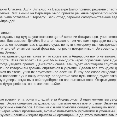
рахни Спасена Эшли Вильямс на Вермайре Было принято решение спаст
элона Рекс выжил на Вермайре Было принято решение перепрагромирова
в была оставлена "Церберу" Весь отряд пережил самоубийственное за
 Мирандой
 линия
 отданы под суд за уничтожение целой колонии батарианцев, уничтожен
цов. Вас вызовет Джеймс Вега, он скажет о том что вам пора идти на сл
сона, он проводит вас к зданию суда, по пути к которому вы повстреча
питан-лейтенантом парой фраз вас попросят поторопиться. Во время сл
 на Землю.
 на здание суда вы узнаете что кроме вас и Андерсона никто не выжил.
порта. Взяв пистолет «Хищник М-3» выходите через образовавшуюся ды
 когда увидите пролом. Двигайтесь снова, вам будет необходимо спустит
сь по которой вы должны спрятаться в укрытие. Сделав все это идите 
ся по стене, убив их спуститесь по лестниц. Внизу вас снова ожидают 
ц направит луч в вашу сторону, вследствие чего путь вперед будет откр
ую дверь, когда вы к ней подойдете на вас выскочит хаск. Открыв двер
о будет ребенок, он не захочет выйти.
те возьмите патроны и следуйте за Андерсоном. В один момент вы уви
низ. Вновь следуйте за адмиралом прыгайте через препятствие. Внизу в
лдюжины каннибалов. Покончив с ними помогите солдату вытащить ногу.
у через новых противников, активно пользуйтесь укрытиями и умениями.
зуйтесь рацией и ждите прилета «Нормандии», а до этого момента вам 