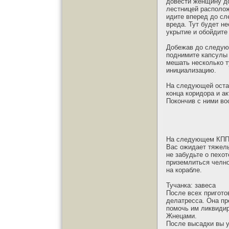
довести женщину до
лестницей располож
идите вперед до сл
вреда. Тут будет не
укрытие и обойдите 
Добежав до следующ
поднимите капсулы 
мешать несколько т
инициализацию.
На следующей остан
конца коридора и а
Покончив с ними во
На следующем КПП в
Вас ожидает тяжелы
не забудьте о пехо
приземлиться челно
на корабле.
Тучанка: завеса
После всех пригото
делатресса. Она пр
помочь им ликвидир
Жнецами.
После высадки вы у