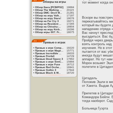
Обзоры на игры
тот момент когда он
•
Обзор Ibara [PCB/PS2]
19684
•
Обзор The Walking ...
20115
•
Обзор DMC: Devil M...
21281
•
Обзор на игру Valk...
17197
Вскоре вы повстреч
•
Обзор на игру Stars!
19076
перекатывайтесь ми
•
Обзор на Far Cry 3
19271
•
Обзор на Resident ...
17265
который вы будете 
•
Обзор на Chivalry:...
18904
нападению отряда «
•
Обзор на игру Kerb...
19296
•
Обзор игры 007: Fr...
18075
Вас начнут преслед
высадиться. Вас бу
Пройдя через дверь
Превью о играх
взять контроль над
изучения. Но в это
•
Превью к игре Comp...
19220
•
Превью о игре Mage...
15771
пытается от вас уб
•
Превью Incredible ...
16033
иногда будут мешат
•
Превью Firefall
14729
аппарат. Но тут нам
•
Превью Dead Space 3
17662
•
Превью о игре SimC...
15994
Морон возьмет Эшли
•
Превью к игре Fuse
16712
полетите в Цитадел
•
Превью Red Orche...
16941
•
Превью Gothic 3
17644
•
Превью Black & W...
18720
Цитадель
Положив Эшли в мед
от Хакета. Выдав А
Прилетев в Цитадел
Командора Бейли. Е
тогда наоборот. Са
Больница Гуэрта