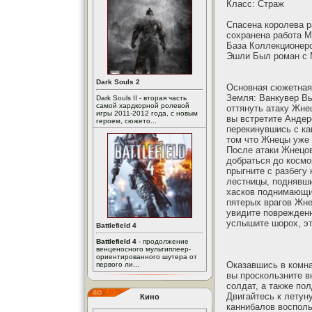
Класс: Страж
Спасена королева 
сохранена работа М
База Коллекционеро
Эшли Был роман с
Dark Souls 2
Основная сюжетная
Земля: Ванкувер Вы
Dark Souls II - вторая часть
самой хардкорной ролевой
оттянуть атаку Жне
игры 2011-2012 года, с новым
вы встретите Андер
героем, сюжето...
перекинувшись с ка
том что Жнецы уже
После атаки Жнецов
добраться до космо
прыгните с разбегу
лестницы, поднявши
хасков поднимающих
пятерых врагов Жне
увидите поврежденн
услышите шорох, эт
Battlefield 4
Battlefield 4
- продолжение
венценосного мультиплеер-
ориентированного шутера от
Оказавшись в комна
первого ли...
вы проскользните в
солдат, а также по
Двигайтесь к летун
Кино
каннибалов восполь