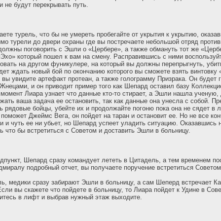
и не будут перекрывать путь.
аете турель, что бы не умереть пробегайте от укрытия к укрытию, оказа
мо турели до двери охраны где вы постречаете небольшой отряд против
должны поговорить с Эшли о «Цербере», а также обмануть тот же «Цербе
Эхо» который пошел к вам на смену. Расправившись с ними воспользуй
овать на другом фуникулере, на который вы должны перепрыгнуть, убит
дет ждать новый бой по окончанию которого вы сможете взять винтовку 
 вы увидите артефакт протеан, а также голограмму Призрака. Он будет г
 Жнецами, и он приводит пример того как Шепард оставил базу Коллекц
т момент Лиара узнает что данные кто-то стирает, а Эшли нашла ученую,
ежать ваша задача ее остановить, так как данные она унесла с собой. Пр
ь рядовые бойцы, убейте их и продолжайте погоню пока она не сядет в 
 поможет Джеймс Вега, он пойдет на таран и остановит ее. Но не все ко
 и чуть ее ни убьет, но Шепард успеет уладить ситуацию. Оказавшись
ь что бы встретиться с Советом и доставить Эшли в больницу.
пункт, Шепард сразу командует лететь в Цитадель, а тем временем по
дмиралу подробный отчет, вы получаете поручение встретиться Советом
ь, медики сразу забирают Эшли в больницу, а сам Шеперд встречает Ка
сли вы скажете что пойдете в больницу, то Лиара пойдет к Удине в Сове
дитесь в лифт и выбрав нужный этаж выходите.