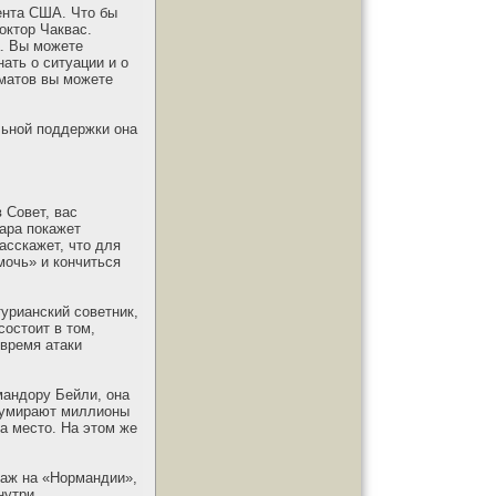
ента США. Что бы
октор Чаквас.
а. Вы можете
ать о ситуации и о
оматов вы можете
льной поддержки она
 Совет, вас
иара покажет
асскажет, что для
мочь» и кончиться
турианский советник,
состоит в том,
 время атаки
мандору Бейли, она
й умирают миллионы
а место. На этом же
таж на «Нормандии»,
нутри.