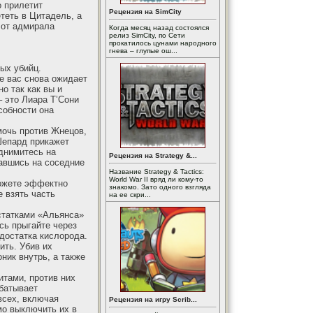
о прилетит
Рецензия на SimCity
теть в Цитадель, а
 от адмирала
Когда месяц назад состоялся
релиз SimCity, по Сети
прокатилось цунами народного
гнева – глупые ош...
ых убийц.
е вас снова ожидает
о так как вы и
– это Лиара Т’Сони
собности она
мочь против Жнецов,
Шепард прикажет
днимитесь на
Рецензия на Strategy &...
равшись на соседние
Название Strategy & Tactics:
World War II вряд ли кому-то
можете эффектно
знакомо. Зато одного взгляда
е взять часть
на ее скри...
статками «Альянса»
сь прыгайте через
едостатка кислорода.
ить. Убив их
ник внутрь, а также
итами, против них
абатывает
всех, включая
Рецензия на игру Scrib...
мо выключить их в