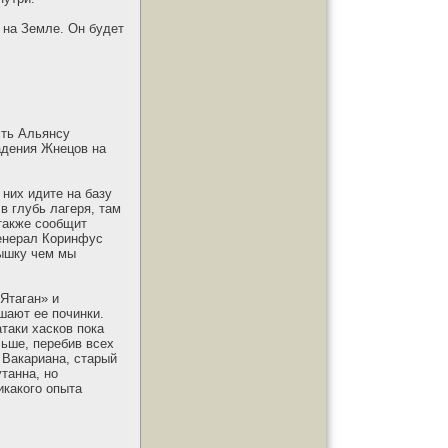
 на Земле. Он будет
сть Альянсу
адения Жнецов на
 них идите на базу
в глубь лагеря, там
также сообщит
Генерал Коринфус
вышку чем мы
Ятаган» и
шают ее починки.
таки хасков пока
льше, перебив всех
 Вакариана, старый
танна, но
икакого опыта