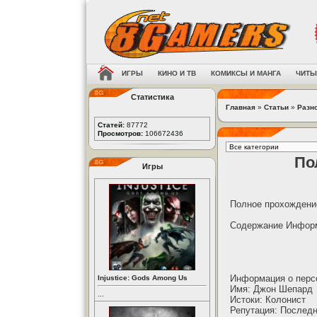
ИГРЫ
КИНО И ТВ
КОМИКСЫ И МАНГА
ЧИТЫ
Статистика
Главная
»
Статьи
»
Разн
Статей:
87772
Просмотров:
106672436
По
Игры
Полное прохождение
Содержание Информ
Информация о перс
Injustice: Gods Among Us
Имя: Джон Шепард
...
Истоки: Колонист
Репутация: Последн