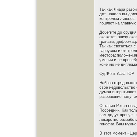
Так как Лиара разб
для начала вы долж
контролем Жнецов. 
пошлют на главную 
Добегите до орудия
окажется внизу око
гранаты, деформаци
Так как связаться с
Гаррусом и отстрел
месторасположения 
умения и не пренеб
конечно не диплома
Сур'Кеш: база ГОР
Набрав отряд вылет
свое недовольство 
думая выпрыгивает 
разрешение получил
Оставив Рекса поза
Посредник. Как тол
вам дадут пропуск 
лекарство разработ
генофаг. Вам нужно
В этот момент «Цер