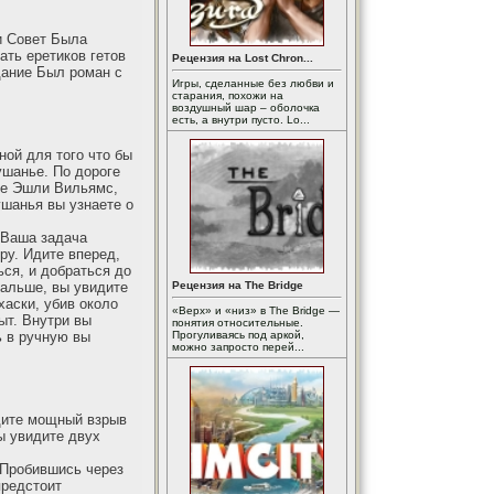
и Совет Была
ть еретиков гетов
Рецензия на Lost Chron...
дание Был роман с
Игры, сделанные без любви и
старания, похожи на
воздушный шар – оболочка
есть, а внутри пусто. Lo...
ной для того что бы
ушанье. По дороге
ете Эшли Вильямс,
ушанья вы узнаете о
 Ваша задача
ру. Идите вперед,
ься, и добраться до
дальше, вы увидите
Рецензия на The Bridge
хаски, убив около
«Верх» и «низ» в The Bridge —
ыт. Внутри вы
понятия относительные.
ь в ручную вы
Прогуливаясь под аркой,
можно запросто перей...
дите мощный взрыв
ы увидите двух
 Пробившись через
предстоит