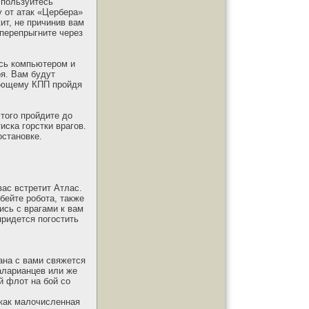
спользуйтесь
 от атак «Цербера»
ит, не причинив вам
 перепрыгните через
есь компьютером и
я. Вам будут
дующему КПП пройдя
того пройдите до
иска горстки врагов.
остановке.
ас встретит Атлас.
бейте робота, также
ись с врагами к вам
придется погостить
ана с вами свяжется
аларианцев или же
й флот на бой со
 как малочисленная