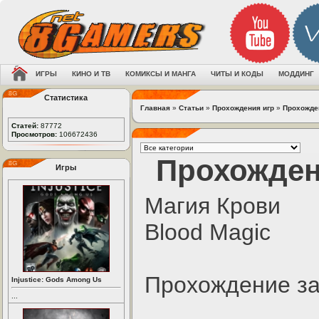
ИГРЫ
КИНО И ТВ
КОМИКСЫ И МАНГА
ЧИТЫ И КОДЫ
МОДДИНГ
Статистика
Главная
»
Статьи
»
Прохождения игр
»
Прохожде
Статей:
87772
Просмотров:
106672436
Прохожден
Игры
Магия Крови
Blood Magic
Прохождение за
Injustice: Gods Among Us
...