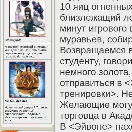
10 яиц огненных
близлежащий ле
минут игрового
муравьев, собир
Steins;Gate
Возвращаемся в
Любители японской анимации
уже давно поняли ,что аниме
сериалы могут дать порой
гораздо больше пи...
студенту, говор
немного золота,
отправиться в 
тренировки>. Не
Ку! Кин-дза-дза
Желающие могут
Начинающий диджей Толик и
всемирно известный
торговца в Акад
виолончелист Владимир
Чижов встречают на шумной
моск...
В <Эйвоне> нахо