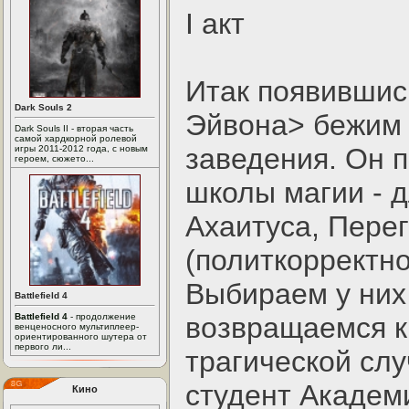
I акт
Итак появившис
Dark Souls 2
Эйвона> бежим к
Dark Souls II - вторая часть
самой хардкорной ролевой
заведения. Он 
игры 2011-2012 года, с новым
героем, сюжето...
школы магии - д
Ахаитуса, Пере
(политкорректно
Выбираем у них
Battlefield 4
Battlefield 4
- продолжение
возвращаемся к 
венценосного мультиплеер-
ориентированного шутера от
первого ли...
трагической сл
студент Академи
Кино