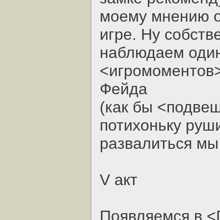
моему мнению о
игре. Ну собств
наблюдаем один
<игромоментов>
Фейда
(как бы <подвеш
потихоньку руши
развалиться мы 
V акт
Появляемся в <