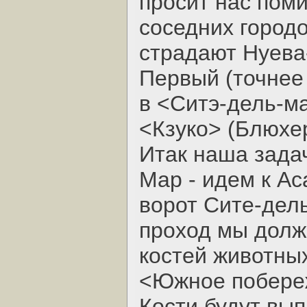
просит нас поми
соседних городо
страдают Нуева
Первый (точнее
в <Ситэ-дель-ма
<Кзуко> (Блюхер
Итак наша задач
Мар - идем к Ас
ворот Сите-дель
проход мы должн
костей животных
<Южное побереж
Кости будут вып