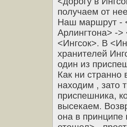
<дорогу в Ингсо
получаем от не
Наш маршрут - 
Арлингтона> -> 
<Ингсок>. В <Ин
хранителей Инг
один из приспе
Как ни странно 
находим , зато 
приспешника, к
высекаем. Возв
она в принципе 