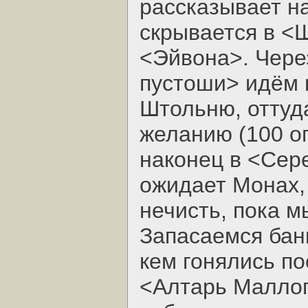
рассказывает на
скрывается в <Ш
<Эйвона>. Чере
пустоши> идём 
Штольню, оттуд
желанию (100 о
наконец в <Сер
ожидает Монах
нечисть, пока м
Запасаемся банк
кем гонялись по
<Алтарь Маллог