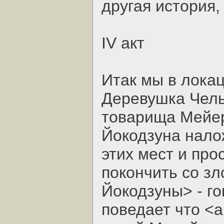
другая история,
IV акт
Итак мы в лока
Деревушка Чель
товарища Мейер
Йокодзуна нало
этих мест и про
покончить со з
Йокодзуны> - г
поведает что <а