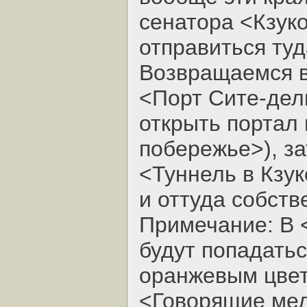
сенатора <Кзук
отправиться туд
Возвращаемся в
<Порт Сите-дел
открыть портал
побережье>), за
<Туннель в Кзук
и оттуда собств
Примечание: В 
будут попадатьс
оранжевым цвет
<Говорящие мед