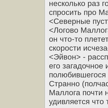
несколько раз г
спросить про М
<Северные пус
<Логово Маллог
он что-то плете
скорости исчеза
<Эйвон> - расс
его загадочное 
полюбившегося 
Странно (полчас
Маллога почти н
удивляется что 