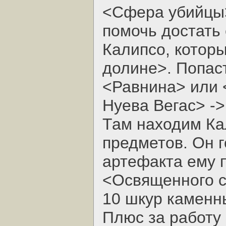
<Сфера убийцы>
помочь достать
Калипсо, котор
долине>. Попас
<Равнина> или 
Нуева Вегас> -
Там находим Ка
предметов. Он г
артефакта ему 
<Освященного с
10 шкур каменны
Плюс за работу 