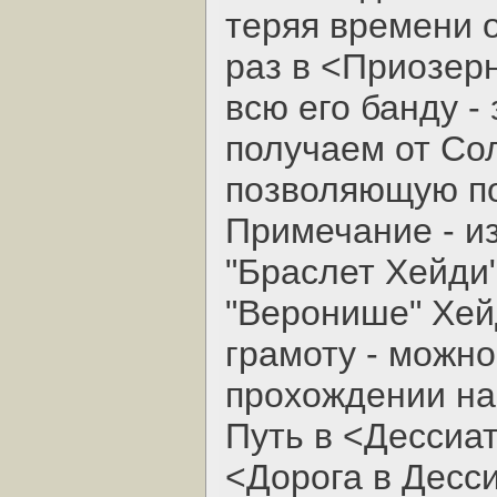
теряя времени 
раз в <Приозер
всю его банду -
получаем от Со
позволяющую по
Примечание - из
"Браслет Хейди"
"Веронише" Хей
грамоту - можн
прохождении на
Путь в <Дессиат
<Дорога в Десс