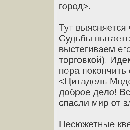
город>.
Тут выясняется 
Судьбы пытаетс
выстегиваем его
торговкой). Идем
пора покончить
<Цитадель Модо
доброе дело! Вс
спасли мир от з
Несюжетные кв