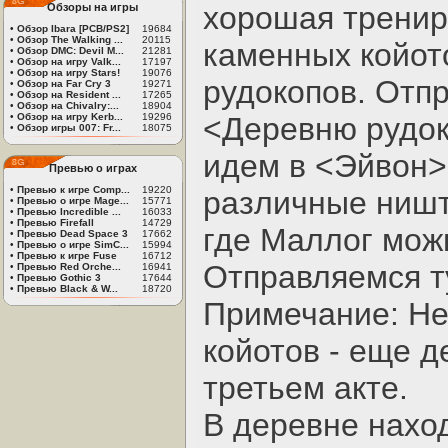
хорошая тренир
Обзоры на игры
•
Обзор Ibara [PCB/PS2]
19684
•
Обзор The Walking ...
20115
каменных койот
•
Обзор DMC: Devil M...
21281
•
Обзор на игру Valk...
17197
•
Обзор на игру Stars!
19076
рудокопов. Отп
•
Обзор на Far Cry 3
19271
•
Обзор на Resident ...
17265
•
Обзор на Chivalry:...
18904
•
Обзор на игру Kerb...
19296
<Деревню рудок
•
Обзор игры 007: Fr...
18075
идем в <Эйвон> 
Превью о играх
•
Превью к игре Comp...
19220
различные ништя
•
Превью о игре Mage...
15771
•
Превью Incredible ...
16033
•
Превью Firefall
14729
где Маллог мож
•
Превью Dead Space 3
17662
•
Превью о игре SimC...
15994
•
Превью к игре Fuse
16712
Отправляемся т
•
Превью Red Orche...
16941
•
Превью Gothic 3
17644
•
Превью Black & W...
18720
Примечание: Не
койотов - еще д
третьем акте.
В деревне нахо