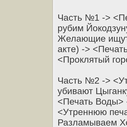
Часть №1 -> <П
рубим Йокодзуну
Желающие ищут 
акте) -> <Печат
<Проклятый гор
Часть №2 -> <У
убивают Цыганку
<Печать Воды> 
<Утреннюю печа
Разламываем Хо