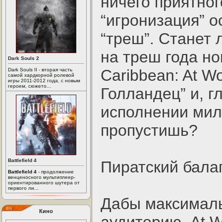
ничего приятног
“игронизация” 
“треш”. Станет
на треш года нов
Dark Souls 2
Caribbean: At W
Dark Souls II - вторая часть
самой хардкорной ролевой
игры 2011-2012 года, с новым
героем, сюжето...
Голландец” и, г
исполнении мил
пропустишь?
Battlefield 4
Пиратский бала
Battlefield 4
- продолжение
венценосного мультиплеер-
ориентированного шутера от
первого ли...
Дабы максималь
Кино