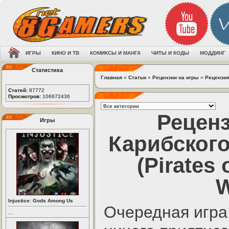
ИГРЫ
КИНО И ТВ
КОМИКСЫ И МАНГА
ЧИТЫ И КОДЫ
МОДДИНГ
Статистика
Главная
»
Статьи
»
Рецензии на игры
»
Рецензия 
Статей:
87772
Просмотров:
106672436
Рецен
Игры
Карибского
(Pirates 
W
Injustice: Gods Among Us
Очередная игра
...