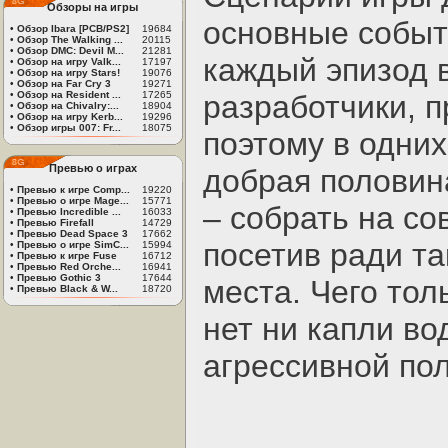
Обзоры на игры
основные событ
•
Обзор Ibara [PCB/PS2]
19684
•
Обзор The Walking ...
20115
•
Обзор DMC: Devil M...
21281
каждый эпизод в
•
Обзор на игру Valk...
17197
•
Обзор на игру Stars!
19076
•
Обзор на Far Cry 3
19271
•
Обзор на Resident ...
17265
разработчики, п
•
Обзор на Chivalry:...
18904
•
Обзор на игру Kerb...
19296
•
Обзор игры 007: Fr...
18075
поэтому в одних
Превью о играх
добрая половин
•
Превью к игре Comp...
19220
•
Превью о игре Mage...
15771
– собрать на со
•
Превью Incredible ...
16033
•
Превью Firefall
14729
•
Превью Dead Space 3
17662
посетив ради та
•
Превью о игре SimC...
15994
•
Превью к игре Fuse
16712
•
Превью Red Orche...
16941
•
Превью Gothic 3
17644
места. Чего тол
•
Превью Black & W...
18720
нет ни капли во
агрессивной по