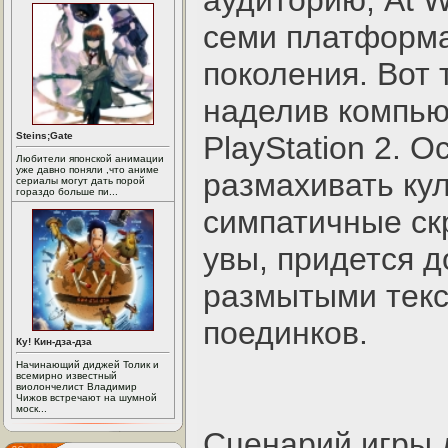
аудиторию, At W
семи платформа
поколения. Вот 
наделив компью
Steins;Gate
PlayStation 2. 
Любители японской анимации
уже давно поняли ,что аниме
размахивать ку
сериалы могут дать порой
гораздо больше пи...
симпатичные ск
увы, придется 
размытыми текс
поединков.
Ку! Кин-дза-дза
Начинающий диджей Толик и
всемирно известный
виолончелист Владимир
Чижов встречают на шумной
моск...
Сценарий игры 