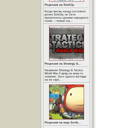
Рецензия на SimCity
Когда месяц назад состоялся
релиз SimCity, по Сети
прокатилось цунами народного
гнева – глупые ош...
Рецензия на Strategy &...
Название Strategy & Tactics:
World War II вряд ли кому-то
знакомо. Зато одного взгляда
на ее скри...
Рецензия на игру Scrib...