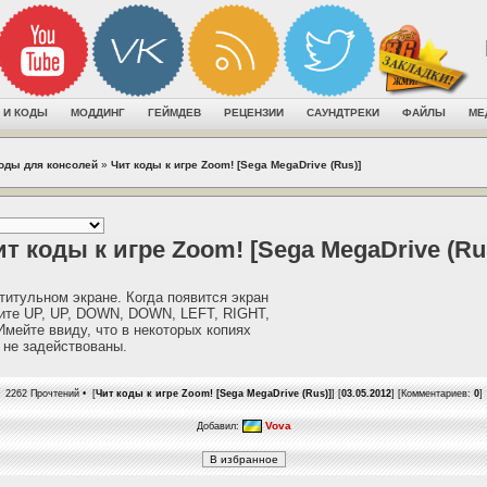
 И КОДЫ
МОДДИНГ
ГЕЙМДЕВ
РЕЦЕНЗИИ
САУНДТРЕКИ
ФАЙЛЫ
МЕ
коды для консолей
»
Чит коды к игре Zoom! [Sega MegaDrive (Rus)]
т коды к игре Zoom! [Sega MegaDrive (Ru
итульном экране. Когда появится экран
мите UP, UP, DOWN, DOWN, LEFT, RIGHT,
Имейте ввиду, что в некоторых копиях
 не задействованы.
2262 Прочтений • [
Чит коды к игре Zoom! [Sega MegaDrive (Rus)]
] [
03.05.2012
] [Комментариев:
0
]
Vova
Добавил: