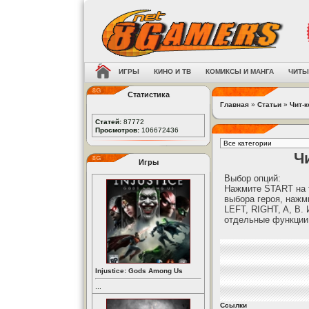
ИГРЫ
КИНО И ТВ
КОМИКСЫ И МАНГА
ЧИТЫ
Статистика
Главная
»
Статьи
»
Чит-
Статей:
87772
Просмотров:
106672436
Чи
Игры
Выбор опций:
Нажмите START на т
выбора героя, наж
LEFT, RIGHT, A, B. 
отдельные функции
Injustice: Gods Among Us
...
Ссылки