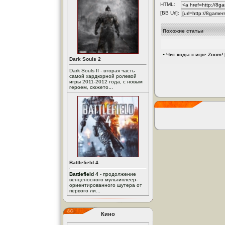
HTML:
[BB Url]:
Похожие статьи
•
Чит коды к игре Zoom! 
Dark Souls 2
Dark Souls II - вторая часть
самой хардкорной ролевой
игры 2011-2012 года, с новым
героем, сюжето...
Battlefield 4
Battlefield 4
- продолжение
венценосного мультиплеер-
ориентированного шутера от
первого ли...
Кино