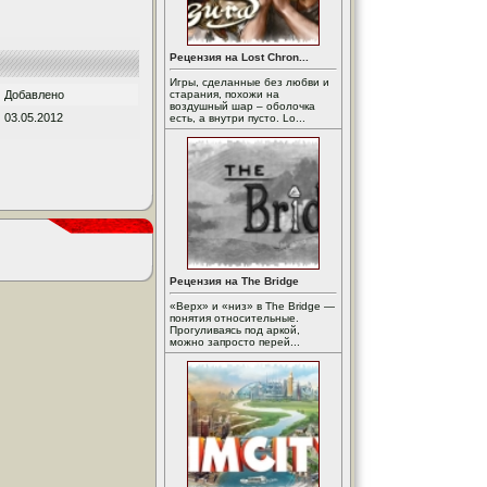
Рецензия на Lost Chron...
Игры, сделанные без любви и
Добавлено
старания, похожи на
воздушный шар – оболочка
03.05.2012
есть, а внутри пусто. Lo...
Рецензия на The Bridge
«Верх» и «низ» в The Bridge —
понятия относительные.
Прогуливаясь под аркой,
можно запросто перей...