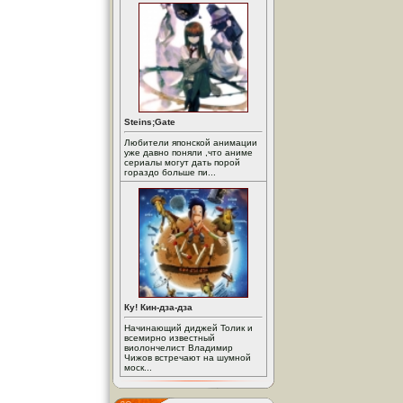
Steins;Gate
Любители японской анимации
уже давно поняли ,что аниме
сериалы могут дать порой
гораздо больше пи...
Ку! Кин-дза-дза
Начинающий диджей Толик и
всемирно известный
виолончелист Владимир
Чижов встречают на шумной
моск...