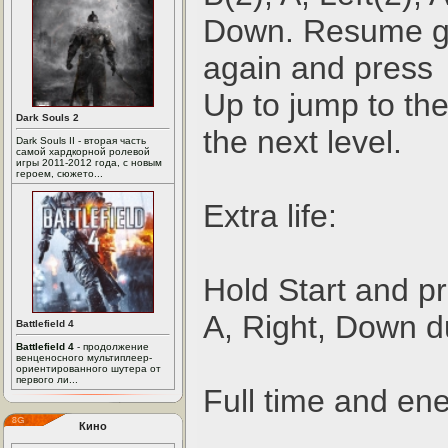
Down. Resume g
again and press
Up to jump to the
Dark Souls 2
the next level.
Dark Souls II - вторая часть
самой хардкорной ролевой
игры 2011-2012 года, с новым
героем, сюжето...
Extra life:
Hold Start and p
A, Right, Down d
Battlefield 4
Battlefield 4
- продолжение
венценосного мультиплеер-
ориентированного шутера от
первого ли...
Full time and ene
Кино