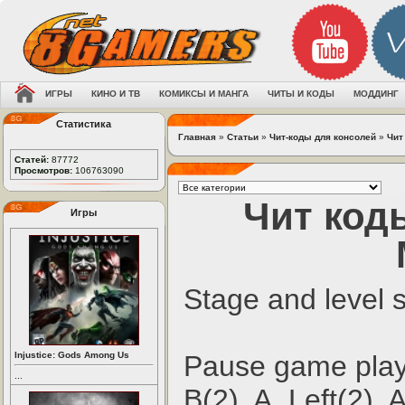
ИГРЫ
КИНО И ТВ
КОМИКСЫ И МАНГА
ЧИТЫ И КОДЫ
МОДДИНГ
Статистика
Главная
»
Статьи
»
Чит-коды для консолей
»
Чит
Статей:
87772
Просмотров:
106763090
Чит коды
Игры
Stage and level s
Injustice: Gods Among Us
Pause game play 
...
B(2), A, Left(2), 