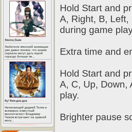
Hold Start and p
A, Right, B, Left,
during game play
Steins;Gate
Любители японской анимации
Extra time and e
уже давно поняли ,что аниме
сериалы могут дать порой
гораздо больше пи...
Hold Start and pr
A, C, Up, Down,
play.
Ку! Кин-дза-дза
Начинающий диджей Толик и
всемирно известный
Brighter pause s
виолончелист Владимир
Чижов встречают на шумной
моск...