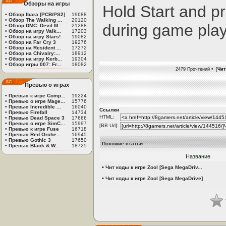
Обзоры на игры
Hold Start and p
•
Обзор Ibara [PCB/PS2]
19688
•
Обзор The Walking ...
20120
during game play
•
Обзор DMC: Devil M...
21288
•
Обзор на игру Valk...
17203
•
Обзор на игру Stars!
19082
•
Обзор на Far Cry 3
19276
•
Обзор на Resident ...
17272
•
Обзор на Chivalry:...
18912
•
Обзор на игру Kerb...
19304
•
Обзор игры 007: Fr...
18082
2479 Прочтений • [
Чит
Превью о играх
•
Превью к игре Comp...
19224
•
Превью о игре Mage...
15776
•
Превью Incredible ...
16040
Ссылки
•
Превью Firefall
14734
HTML:
•
Превью Dead Space 3
17666
•
Превью о игре SimC...
15997
[BB Url]:
•
Превью к игре Fuse
16718
•
Превью Red Orche...
16945
•
Превью Gothic 3
17650
Похожие статьи
•
Превью Black & W...
18725
Название
•
Чит коды к игре Zool [Sega MegaDriv...
•
Чит коды к игре Zool [Sega MegaDrive]