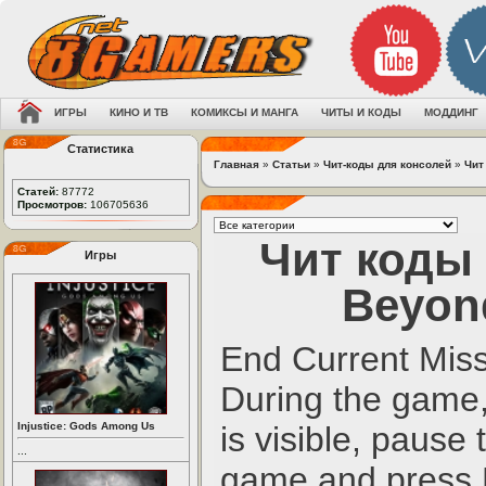
ИГРЫ
КИНО И ТВ
КОМИКСЫ И МАНГА
ЧИТЫ И КОДЫ
МОДДИНГ
Статистика
Главная
»
Статьи
»
Чит-коды для консолей
»
Чит
Статей:
87772
Просмотров:
106705636
Чит коды 
Игры
Beyon
End Current Miss
During the game, 
Injustice: Gods Among Us
is visible, pause 
...
game and press R,