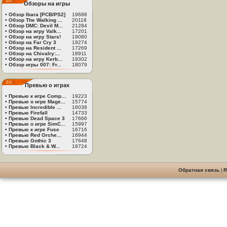
Обзоры на игры
•
Обзор Ibara [PCB/PS2]
19688
•
Обзор The Walking ...
20118
•
Обзор DMC: Devil M...
21284
•
Обзор на игру Valk...
17201
•
Обзор на игру Stars!
19080
•
Обзор на Far Cry 3
19274
•
Обзор на Resident ...
17269
•
Обзор на Chivalry:...
18911
•
Обзор на игру Kerb...
19302
•
Обзор игры 007: Fr...
18079
Превью о играх
•
Превью к игре Comp...
19223
•
Превью о игре Mage...
15774
•
Превью Incredible ...
16038
•
Превью Firefall
14733
•
Превью Dead Space 3
17666
•
Превью о игре SimC...
15997
•
Превью к игре Fuse
16716
•
Превью Red Orche...
16944
•
Превью Gothic 3
17648
•
Превью Black & W...
18724
Обратная связь
|