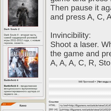
Then pause it ag
and press A, C, A,
Dark Souls 2
Invincibility:
Dark Souls II - вторая часть
самой хардкорной ролевой
игры 2011-2012 года, с новым
Shoot a laser. Wh
героем, сюжето...
the game and pr
A, A, A, C, R, Sto
Battlefield 4
948 Прочтений • [
Чит коды к
Battlefield 4
- продолжение
венценосного мультиплеер-
ориентированного шутера от
первого ли...
Ссылки
HTML:
Кино
[BB Url]: