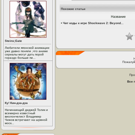
Похожие статьи
Название
•
Чит коды к игре Shockwave 2: Beyond...
Steins;Gate
Любители японской анимации
уже давно поняли ,что аниме
сериалы могут дать порой
гораздо больше пи...
Пожалуй
Про
Все 
Ку! Кин-дза-дза
Начинающий диджей Толик и
всемирно известный
виолончелист Владимир
Чижов встречают на шумной
моск...