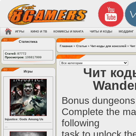
ИГРЫ
КИНО И ТВ
КОМИКСЫ И МАНГА
ЧИТЫ И КОДЫ
МОДДИНГ
Статистика
Главная
»
Статьи
»
Чит-коды для консолей
»
Чит
Статей:
87772
Просмотров:
106817999
Чит коды
Игры
Wander
Bonus dungeons
Complete the mai
Injustice: Gods Among Us
following
...
task to unlock t