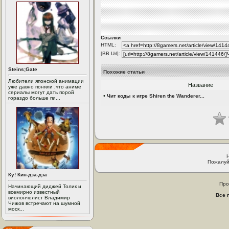
Ссылки
HTML:
[BB Url]:
Steins;Gate
Похожие статьи
Любители японской анимации
Название
уже давно поняли ,что аниме
сериалы могут дать порой
•
Чит коды к игре Shiren the Wanderer...
гораздо больше пи...
Пожалуй
Ку! Кин-дза-дза
Про
Начинающий диджей Толик и
всемирно известный
Все 
виолончелист Владимир
Чижов встречают на шумной
моск...