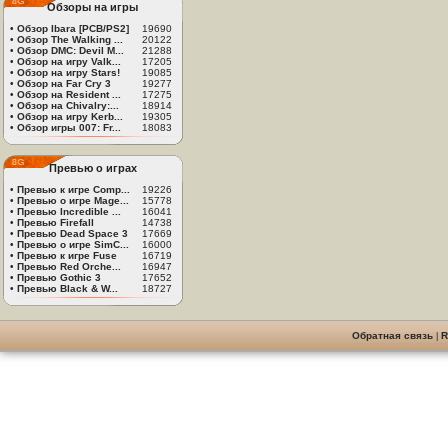
Обзоры на игры
•
Обзор Ibara [PCB/PS2]
19690
•
Обзор The Walking ...
20122
•
Обзор DMC: Devil M...
21288
•
Обзор на игру Valk...
17205
•
Обзор на игру Stars!
19085
•
Обзор на Far Cry 3
19277
•
Обзор на Resident ...
17275
•
Обзор на Chivalry:...
18914
•
Обзор на игру Kerb...
19305
•
Обзор игры 007: Fr...
18083
Превью о играх
•
Превью к игре Comp...
19226
•
Превью о игре Mage...
15778
•
Превью Incredible ...
16041
•
Превью Firefall
14738
•
Превью Dead Space 3
17669
•
Превью о игре SimC...
16000
•
Превью к игре Fuse
16719
•
Превью Red Orche...
16947
•
Превью Gothic 3
17652
•
Превью Black & W...
18727
Обратная связь
|