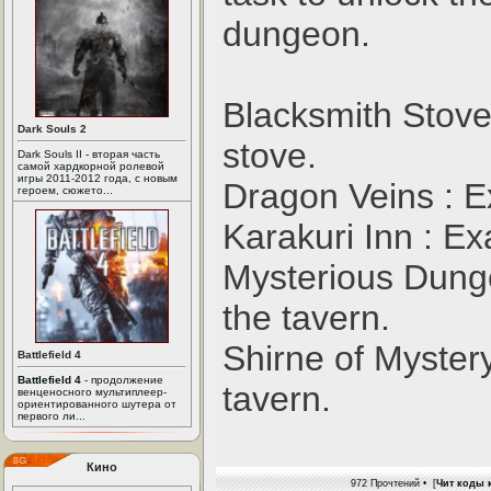
dungeon.
Blacksmith Stove
Dark Souls 2
stove.
Dark Souls II - вторая часть
самой хардкорной ролевой
игры 2011-2012 года, с новым
Dragon Veins : 
героем, сюжето...
Karakuri Inn : E
Mysterious Dungeo
the tavern.
Shirne of Mystery
Battlefield 4
Battlefield 4
- продолжение
tavern.
венценосного мультиплеер-
ориентированного шутера от
первого ли...
Кино
972 Прочтений • [
Чит коды к