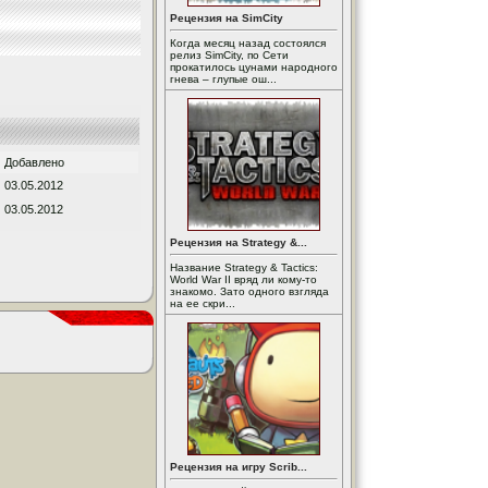
Рецензия на SimCity
Когда месяц назад состоялся
релиз SimCity, по Сети
прокатилось цунами народного
гнева – глупые ош...
Добавлено
03.05.2012
03.05.2012
Рецензия на Strategy &...
Название Strategy & Tactics:
World War II вряд ли кому-то
знакомо. Зато одного взгляда
на ее скри...
Рецензия на игру Scrib...