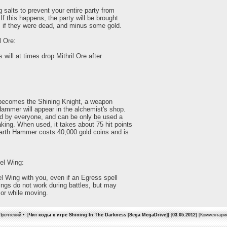
 salts to prevent your entire party from
f this happens, the party will be brought
s if they were dead, and minus some gold.
l Ore:
will at times drop Mithril Ore after
 becomes the Shining Knight, a weapon
ammer will appear in the alchemist's shop.
ed by everyone, and can be only be used a
king. When used, it takes about 75 hit points
Earth Hammer costs 40,000 gold coins and is
gel Wing:
l Wing with you, even if an Egress spell
ings do not work during battles, but may
 or while moving.
Прочтений • [
Чит коды к игре Shining In The Darkness [Sega MegaDrive]
] [
03.05.2012
] [Комментари