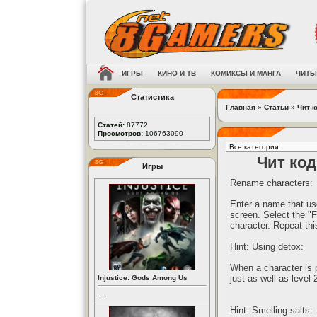
ИГРЫ
КИНО И ТВ
КОМИКСЫ И МАНГА
ЧИТЫ
Статистика
Главная
»
Статьи
»
Чит-
Статей:
87772
Просмотров:
106763090
Чит код
Игры
Rename characters:
Enter a name that use
screen. Select the "F
character. Repeat thi
Hint: Using detox:
When a character is 
just as well as level
Injustice: Gods Among Us
...
Hint: Smelling salts: