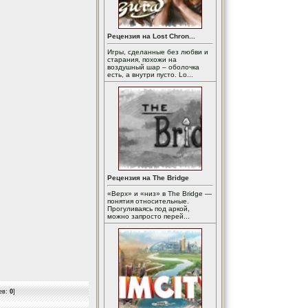
Рецензия на Lost Chron...
Игры, сделанные без любви и
старания, похожи на
воздушный шар – оболочка
есть, а внутри пусто. Lo...
Рецензия на The Bridge
«Верх» и «низ» в The Bridge —
понятия относительные.
Прогуливаясь под аркой,
можно запросто перей...
ев:
0
]