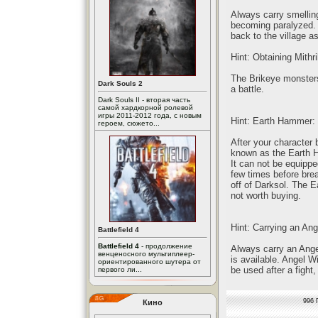
Always carry smelling
becoming paralyzed. I
back to the village a
Hint: Obtaining Mithri
The Brikeye monsters 
Dark Souls 2
a battle.
Dark Souls II - вторая часть
самой хардкорной ролевой
игры 2011-2012 года, с новым
Hint: Earth Hammer:
героем, сюжето...
After your character
known as the Earth H
It can not be equipp
few times before brea
off of Darksol. The 
not worth buying.
Hint: Carrying an An
Battlefield 4
Battlefield 4
- продолжение
Always carry an Ange
венценосного мультиплеер-
is available. Angel W
ориентированного шутера от
be used after a fight,
первого ли...
996 
Кино