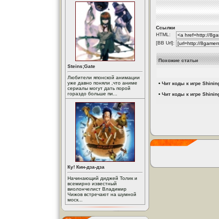
Ссылки
HTML:
[BB Url]:
Похожие статьи
Steins;Gate
Любители японской анимации
уже давно поняли ,что аниме
•
Чит коды к игре Shining
сериалы могут дать порой
гораздо больше пи...
•
Чит коды к игре Shining 
Ку! Кин-дза-дза
Начинающий диджей Толик и
всемирно известный
виолончелист Владимир
Чижов встречают на шумной
моск...