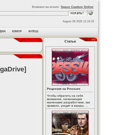
Space Cowboy Online
Возможно вы искали: '
'
August 09 2026 12:24:33
ДИА
ЮМОР
ФЛЕШ
Статьи
gaDrive]
Рецензия на Pressure
Чтобы обратить на себя
внимание, начинающие
маленькие разработчики, как
правило, уходят в жанры, ...