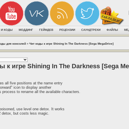
 И КОДЫ
МОДДИНГ
ГЕЙМДЕВ
РЕЦЕНЗИИ
САУНДТРЕКИ
ФАЙЛЫ
МЕ
коды для консолей
»
Чит коды к игре Shining In The Darkness [Sega MegaDrive]
ы к игре Shining In The Darkness [Sega Me
s all five positions at the name entry
orward" icon to display another
s process to rename all the available characters.
poisoned, use level one detox. It works
 2 detox, but costs less magic.