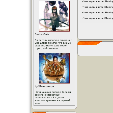
•
Чит коды к игре Shining
•
Чит коды к игре Shining
•
Чит коды к игре Shining
•
Чит коды к игре Shining
Steins;Gate
Любители японской анимации
уже давно поняли ,что аниме
сериалы могут дать порой
гораздо больше пи...
Ку! Кин-дза-дза
Начинающий диджей Толик и
всемирно известный
виолончелист Владимир
Чижов встречают на шумной
моск...