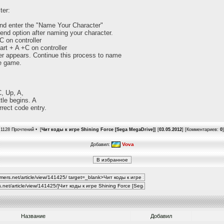
ter:
nd enter the "Name Your Character"
 end option after naming your character.
C on controller
art + A +C on controller
er appears. Continue this process to name
he game.
C, Up, A,
tle begins. A
rrect code entry.
1128 Прочтений • [
Чит коды к игре Shining Force [Sega MegaDrive]
] [
03.05.2012
] [Комментариев:
0
]
Vova
Добавил:
Название
Добавил