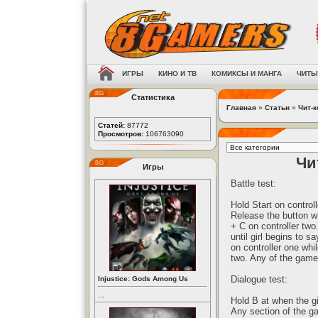
ИГРЫ
КИНО И ТВ
КОМИКСЫ И МАНГА
ЧИТЫ
Статистика
Главная
»
Статьи
»
Чит-
Статей:
87772
Просмотров:
106763090
Чи
Игры
Battle test:
Hold Start on control
Release the button w
+ C on controller two
until girl begins to 
on controller one whil
two. Any of the game'
Dialogue test:
Injustice: Gods Among Us
...
Hold B at when the g
Any section of the g