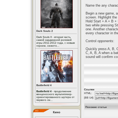
Name the any charac
Begin a new game, a
screen. Highlight the
Hold Start + A + B + 
two while pressing St
one. Another charact
Dark Souls 2
every character in t
Dark Souls II - вторая часть
самой хардкорной ролевой
Control opponents:
игры 2011-2012 года, с новым
героем, сюжето...
Quickly press A, B, 
C, A, B, A when a bat
sound will confirm co
Battlefield 4
Ссылки
Battlefield 4
- продолжение
HTML:
венценосного мультиплеер-
ориентированного шутера от
[BB Url]:
первого ли...
Похожие статьи
Кино