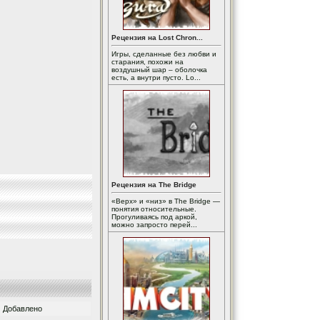
Рецензия на Lost Chron...
Игры, сделанные без любви и
старания, похожи на
воздушный шар – оболочка
есть, а внутри пусто. Lo...
Рецензия на The Bridge
«Верх» и «низ» в The Bridge —
понятия относительные.
Прогуливаясь под аркой,
можно запросто перей...
Добавлено