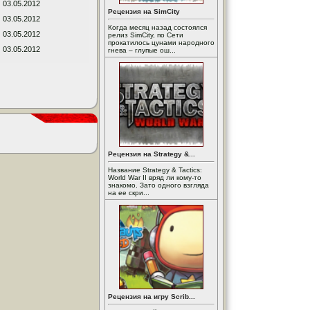
03.05.2012
Рецензия на SimCity
03.05.2012
Когда месяц назад состоялся
03.05.2012
релиз SimCity, по Сети
прокатилось цунами народного
03.05.2012
гнева – глупые ош...
Рецензия на Strategy &...
Название Strategy & Tactics:
World War II вряд ли кому-то
знакомо. Зато одного взгляда
на ее скри...
Рецензия на игру Scrib...