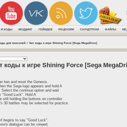
 И КОДЫ
МОДДИНГ
ГЕЙМДЕВ
РЕЦЕНЗИИ
САУНДТРЕКИ
ФАЙЛЫ
МЕ
коды для консолей
»
Чит коды к игре Shining Force [Sega MegaDrive]
т коды к игре Shining Force [Sega MegaDri
ler two and reset the Genesis.
hen the Sega logo appears and hold A
. Select the continue option and wait
say "Good Luck". Hold A
e still holding the buttons on controller
s 30 battles may be selected for practice.
irl begins to say "Good Luck".
ame's dialogue can be viewed.