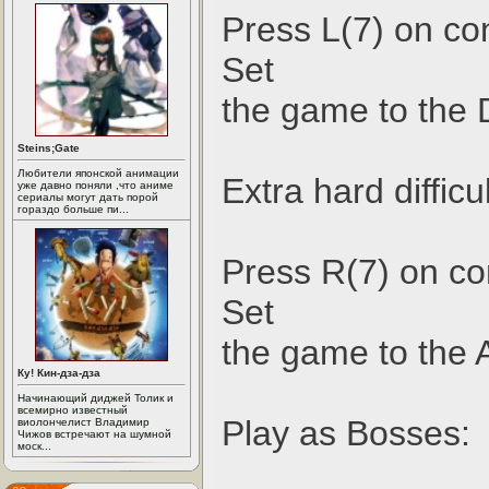
Press L(7) on cont
Set
the game to the 
Steins;Gate
Любители японской анимации
Extra hard difficul
уже давно поняли ,что аниме
сериалы могут дать порой
гораздо больше пи...
Press R(7) on cont
Set
the game to the 
Ку! Кин-дза-дза
Начинающий диджей Толик и
всемирно известный
Play as Bosses:
виолончелист Владимир
Чижов встречают на шумной
моск...