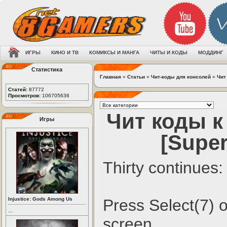
ИГРЫ
КИНО И ТВ
КОМИКСЫ И МАНГА
ЧИТЫ И КОДЫ
МОДДИНГ
Статистика
Главная
»
Статьи
»
Чит-коды для консолей
»
Чит
Статей:
87772
Просмотров:
106705636
Чит коды к
Игры
[Supe
Thirty continues:
Injustice: Gods Among Us
Press Select(7) on
...
screen.