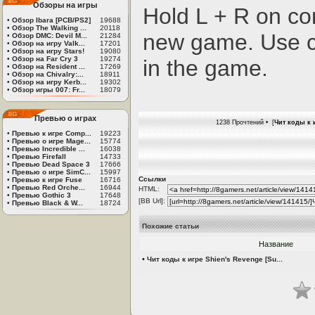
Обзоры на игры
Hold L + R on con
•
Обзор Ibara [PCB/PS2]
19688
•
Обзор The Walking ...
20118
new game. Use co
•
Обзор DMC: Devil M...
21284
•
Обзор на игру Valk...
17201
•
Обзор на игру Stars!
19080
•
Обзор на Far Cry 3
19274
in the game.
•
Обзор на Resident ...
17269
•
Обзор на Chivalry:...
18911
•
Обзор на игру Kerb...
19302
•
Обзор игры 007: Fr...
18079
Превью о играх
1238 Прочтений • [
Чит коды к 
•
Превью к игре Comp...
19223
•
Превью о игре Mage...
15774
•
Превью Incredible ...
16038
•
Превью Firefall
14733
•
Превью Dead Space 3
17666
•
Превью о игре SimC...
15997
Ссылки
•
Превью к игре Fuse
16716
•
Превью Red Orche...
16944
HTML:
•
Превью Gothic 3
17648
[BB Url]:
•
Превью Black & W...
18724
Похожие статьи
Название
•
Чит коды к игре Shien's Revenge [Su...