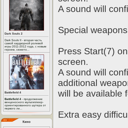
A sound will conf
Special weapons
Dark Souls 2
Dark Souls II - вторая часть
самой хардкорной ролевой
игры 2011-2012 года, с новым
Press Start(7) on 
героем, сюжето...
screen.
A sound will conf
additional weap
will be available 
Battlefield 4
Battlefield 4
- продолжение
венценосного мультиплеер-
ориентированного шутера от
первого ли...
Extra easy difficu
Кино