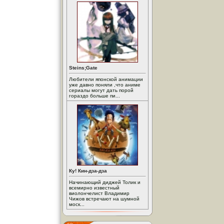
Steins;Gate
Любители японской анимации
уже давно поняли ,что аниме
сериалы могут дать порой
гораздо больше пи...
Ку! Кин-дза-дза
Начинающий диджей Толик и
всемирно известный
виолончелист Владимир
Чижов встречают на шумной
моск...