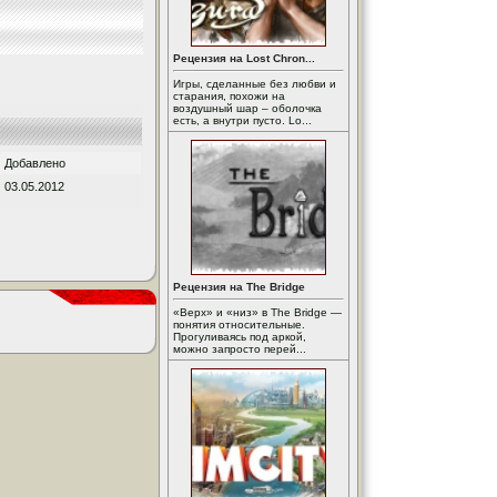
Рецензия на Lost Chron...
Игры, сделанные без любви и
старания, похожи на
воздушный шар – оболочка
есть, а внутри пусто. Lo...
Добавлено
03.05.2012
Рецензия на The Bridge
«Верх» и «низ» в The Bridge —
понятия относительные.
Прогуливаясь под аркой,
можно запросто перей...