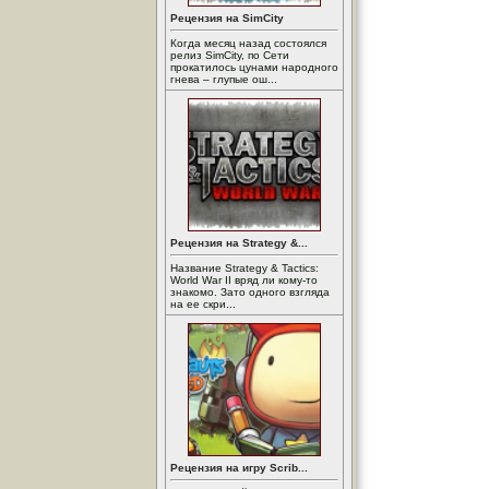
Рецензия на SimCity
Когда месяц назад состоялся
релиз SimCity, по Сети
прокатилось цунами народного
гнева – глупые ош...
Рецензия на Strategy &...
Название Strategy & Tactics:
World War II вряд ли кому-то
знакомо. Зато одного взгляда
на ее скри...
Рецензия на игру Scrib...