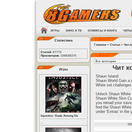
ИГРЫ
КИНО И ТВ
КОМИКСЫ И МАНГА
ЧИТЫ
Статистика
Главная
»
Статьи
»
Чит-
Статей:
87772
Просмотров:
106638370
Чит к
Игры
Shaun Island:
Shaun World Gain a g
White set challenges
Unlock Shaun White 
Shaun White Skin Co
you reload your save 
find the Shaun White
under 'Extras' in the
Injustice: Gods Among Us
...
153