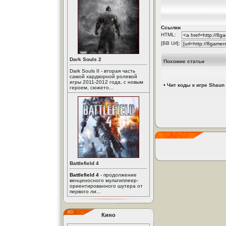
Ссылки
HTML:
[BB Url]:
Dark Souls 2
Похожие статьи
Dark Souls II - вторая часть
самой хардкорной ролевой
игры 2011-2012 года, с новым
•
Чит коды к игре Shaun 
героем, сюжето...
Battlefield 4
Battlefield 4
- продолжение
венценосного мультиплеер-
ориентированного шутера от
первого ли...
Кино