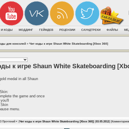
 И КОДЫ
МОДДИНГ
ГЕЙМДЕВ
РЕЦЕНЗИИ
САУНДТРЕКИ
ФАЙЛЫ
МЕ
коды для консолей
»
Чит коды к игре Shaun White Skateboarding [Xbox 360]
оды к игре Shaun White Skateboarding [Xb
old medal in all Shaun
.
Skin:
mplete the game and once
you'll
 Skin
 pause menu.
3 Прочтений • [
Чит коды к игре Shaun White Skateboarding [Xbox 360]
] [
03.05.2012
] [Комментарие