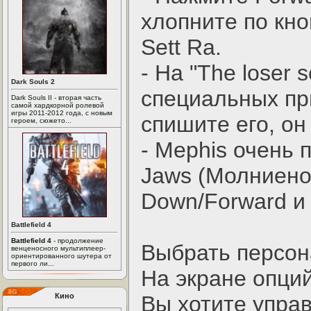
хлопните по кно
Sett Ra.
- На "The loser 
Dark Souls 2
специальных пр
Dark Souls II - вторая часть
самой хардкорной ролевой
игры 2011-2012 года, с новым
спишите его, он
героем, сюжето...
- Mephis очень п
Jaws (Молниено
Down/Forward и 
Battlefield 4
Battlefield 4
- продолжение
Выбрать персон
венценосного мультиплеер-
ориентированного шутера от
первого ли...
На экране опци
Кино
Вы хотите управ