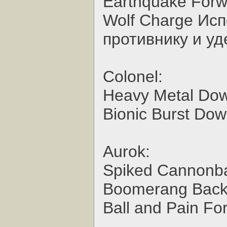
Earthquake Forw
Wolf Charge Исп
противнику и уд
Colonel:
Heavy Metal Dow
Bionic Burst Do
Aurok:
Spiked Cannonba
Boomerang Back
Ball and Pain F