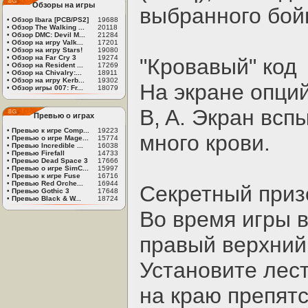
Обзоры на игры
выбранного бой
•
Обзор Ibara [PCB/PS2]
19688
•
Обзор The Walking ...
20118
•
Обзор DMC: Devil M...
21284
•
Обзор на игру Valk...
17201
•
Обзор на игру Stars!
19080
•
Обзор на Far Cry 3
19274
"Кровавый" код
•
Обзор на Resident ...
17269
•
Обзор на Chivalry:...
18911
•
Обзор на игру Kerb...
19302
На экране опци
•
Обзор игры 007: Fr...
18079
B, A. Экран всп
Превью о играх
•
Превью к игре Comp...
19223
много крови.
•
Превью о игре Mage...
15774
•
Превью Incredible ...
16038
•
Превью Firefall
14733
•
Превью Dead Space 3
17666
•
Превью о игре SimC...
15997
•
Превью к игре Fuse
16716
•
Превью Red Orche...
16944
Секретный приз
•
Превью Gothic 3
17648
•
Превью Black & W...
18724
Во время игры в
правый верхний 
Установите лес
на краю препят