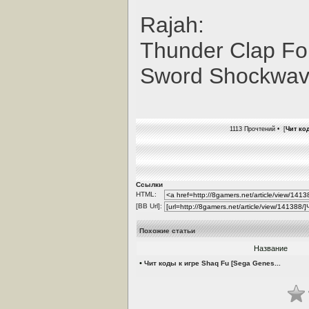
Rajah:
Thunder Clap Fo
Sword Shockwav
1113 Прочтений • [
Чит ко
Ссылки
HTML:
[BB Url]:
Похожие статьи
Название
•
Чит коды к игре Shaq Fu [Sega Genes...