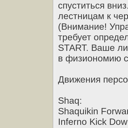
спуститься вниз
лестницам к че
(Внимание! Упр
требует опреде
START. Ваше ли
в физиономию с
Движения перс
Shaq:
Shaquikin Forwa
Inferno Kick Do