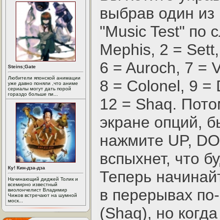
выбрав один из
"Music Test" по
Mephis, 2 = Sett,
6 = Auroch, 7 = 
Steins;Gate
Любители японской анимации
8 = Colonel, 9 = 
уже давно поняли ,что аниме
сериалы могут дать порой
гораздо больше пи...
12 = Shaq. Пото
экране опций, б
нажмите UP, DO
вспыхнет, что б
Ку! Кин-дза-дза
Теперь начинайт
Начинающий диджей Толик и
всемирно известный
в перерывах по
виолончелист Владимир
Чижов встречают на шумной
моск...
(Shaq), но когд