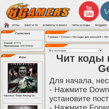
ИГРЫ
КИНО И ТВ
КОМИКСЫ И МАНГА
ЧИТЫ И КОДЫ
МОДДИНГ
Статистика
Главная
»
Статьи
»
Чит-коды для консолей
»
Чит
Статей:
87772
Просмотров:
106705636
Чит коды 
Игры
Ge
Для начала, нес
- Нажмите Down 
Injustice: Gods Among Us
установите пос
...
- Нажмите Forwa