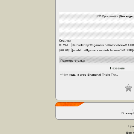
1453 Прочтений • [
Чит коды 
Ссылки
HTML:
[BB Url]:
Похожие статьи
Название
•
Чит коды к игре Shanghai Triple Thr...
Пожалуй
Про
Все 