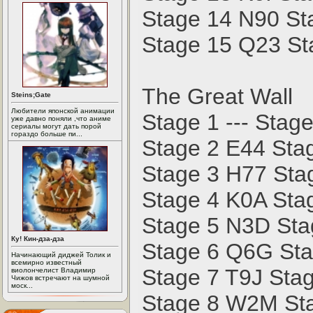
Stage 14 N90 St
Stage 15 Q23 St
The Great Wall
Steins;Gate
Любители японской анимации
Stage 1 --- Stag
уже давно поняли ,что аниме
сериалы могут дать порой
гораздо больше пи...
Stage 2 E44 Sta
Stage 3 H77 Sta
Stage 4 K0A Sta
Stage 5 N3D Sta
Ку! Кин-дза-дза
Stage 6 Q6G St
Начинающий диджей Толик и
всемирно известный
Stage 7 T9J Sta
виолончелист Владимир
Чижов встречают на шумной
моск...
Stage 8 W2M St