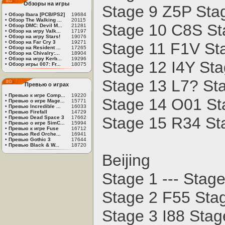
Обзоры на игры
Stage 9 Z5P Sta
•
Обзор Ibara [PCB/PS2]
19684
•
Обзор The Walking ...
20115
Stage 10 C8S St
•
Обзор DMC: Devil M...
21281
•
Обзор на игру Valk...
17197
•
Обзор на игру Stars!
19076
•
Обзор на Far Cry 3
19271
Stage 11 F1V St
•
Обзор на Resident ...
17265
•
Обзор на Chivalry:...
18904
•
Обзор на игру Kerb...
19296
Stage 12 I4Y St
•
Обзор игры 007: Fr...
18075
Stage 13 L7? St
Превью о играх
•
Превью к игре Comp...
19220
Stage 14 O01 St
•
Превью о игре Mage...
15771
•
Превью Incredible ...
16033
•
Превью Firefall
14729
Stage 15 R34 St
•
Превью Dead Space 3
17662
•
Превью о игре SimC...
15994
•
Превью к игре Fuse
16712
•
Превью Red Orche...
16941
•
Превью Gothic 3
17644
•
Превью Black & W...
18720
Beijing
Stage 1 --- Stag
Stage 2 F55 Sta
Stage 3 I88 Sta