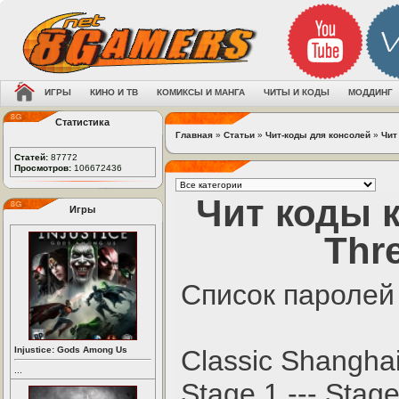
ИГРЫ
КИНО И ТВ
КОМИКСЫ И МАНГА
ЧИТЫ И КОДЫ
МОДДИНГ
Статистика
Главная
»
Статьи
»
Чит-коды для консолей
»
Чит
Статей:
87772
Просмотров:
106672436
Чит коды к
Игры
Thre
Список паролей
Injustice: Gods Among Us
Classic Shangha
...
Stage 1 --- Stag