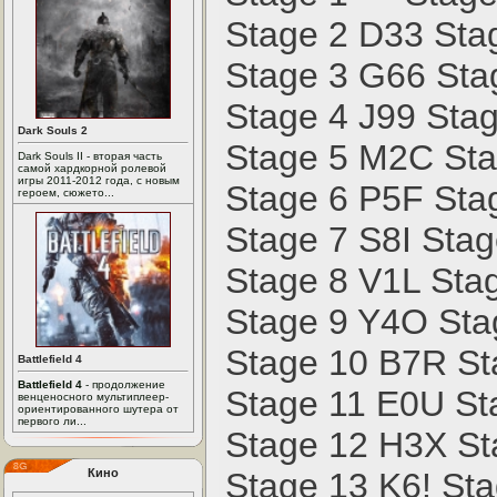
Stage 2 D33 Sta
Stage 3 G66 Sta
Stage 4 J99 Sta
Dark Souls 2
Stage 5 M2C Sta
Dark Souls II - вторая часть
самой хардкорной ролевой
игры 2011-2012 года, с новым
Stage 6 P5F Sta
героем, сюжето...
Stage 7 S8I Sta
Stage 8 V1L Sta
Stage 9 Y4O St
Stage 10 B7R S
Battlefield 4
Battlefield 4
- продолжение
Stage 11 E0U St
венценосного мультиплеер-
ориентированного шутера от
первого ли...
Stage 12 H3X St
Кино
Stage 13 K6! St