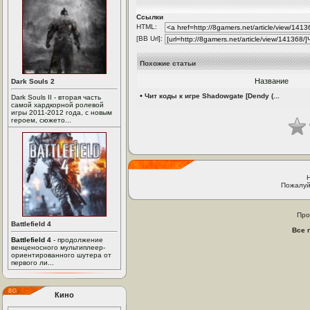
Ссылки
HTML:
[BB Url]:
Похожие статьи
Название
Dark Souls 2
•
Чит коды к игре Shadowgate [Dendy (...
Dark Souls II - вторая часть
самой хардкорной ролевой
игры 2011-2012 года, с новым
героем, сюжето...
Пожалуй
Про
Battlefield 4
Все 
Battlefield 4
- продолжение
венценосного мультиплеер-
ориентированного шутера от
первого ли...
Кино