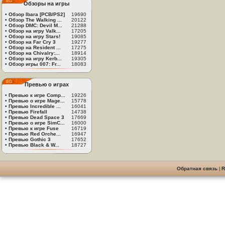
Обзоры на игры
•
Обзор Ibara [PCB/PS2]
19690
•
Обзор The Walking ...
20122
•
Обзор DMC: Devil M...
21288
•
Обзор на игру Valk...
17205
•
Обзор на игру Stars!
19085
•
Обзор на Far Cry 3
19277
•
Обзор на Resident ...
17275
•
Обзор на Chivalry:...
18914
•
Обзор на игру Kerb...
19305
•
Обзор игры 007: Fr...
18083
Превью о играх
•
Превью к игре Comp...
19226
•
Превью о игре Mage...
15778
•
Превью Incredible ...
16041
•
Превью Firefall
14738
•
Превью Dead Space 3
17669
•
Превью о игре SimC...
16000
•
Превью к игре Fuse
16719
•
Превью Red Orche...
16947
•
Превью Gothic 3
17652
•
Превью Black & W...
18727
Обратная связь
|