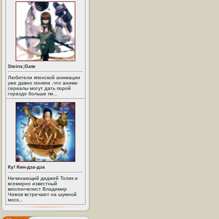
Steins;Gate
Любители японской анимации
уже давно поняли ,что аниме
сериалы могут дать порой
гораздо больше пи...
Ку! Кин-дза-дза
Начинающий диджей Толик и
всемирно известный
виолончелист Владимир
Чижов встречают на шумной
моск...