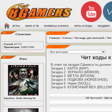
ИГРЫ
КИНО И ТВ
КОМИКСЫ И МАНГА
ЧИТЫ И КОДЫ
МОДДИНГ
Статистика
Главная
»
Статьи
»
Чит-коды для консолей
»
Чит
Статей:
87772
Просмотров:
106817999
Чит коды к
Игры
В ответ на загадки Сфинкса ты долже
Загадка 1: КАРТА (MAP);
Загадка 2: ЗЕРКАЛО (MIRROR);
Загадка 3: МЕТЛА (BPOOM);
Загадка 4: ПОДКОВА (HORSESHOE);
Загадка 5: Череп (SKULL);
Загадка 6: КУЗНЕЧНЫЙ МЕХ (BELLOW
Injustice: Gods Among Us
398 Прочтений • [
Чит к
...