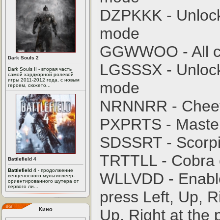
DZPKKK - Unlock
mode
GGWWOO - All c
Dark Souls 2
LGSSSX - Unlock
Dark Souls II - вторая часть
самой хардкорной ролевой
игры 2011-2012 года, с новым
mode
героем, сюжето...
NRNNRR - Cheet
PXPRTS - Master
SDSSRT - Scorpi
TRTTLL - Cobra 
Battlefield 4
Battlefield 4
- продолжение
WLLVDD - Enable 
венценосного мультиплеер-
ориентированного шутера от
первого ли...
press Left, Up, R
Кино
Up, Right at the 