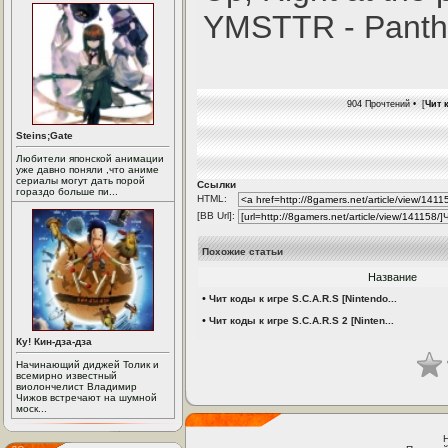
YMSTTR - Panth
904 Прочтений • [
Чит 
Steins;Gate
Любители японской анимации
уже давно поняли ,что аниме
сериалы могут дать порой
Ссылки
гораздо больше пи...
HTML:
[BB Url]:
Похожие статьи
Название
•
Чит коды к игре S.C.A.R.S [Nintendo...
•
Чит коды к игре S.C.A.R.S 2 [Ninten...
Ку! Кин-дза-дза
Начинающий диджей Толик и
всемирно известный
виолончелист Владимир
Чижов встречают на шумной
моск...