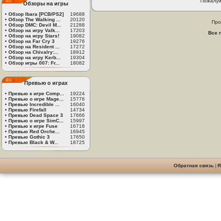
Пожалуй
Обзоры на игры
•
Обзор Ibara [PCB/PS2]
19688
•
Обзор The Walking ...
20120
Про
•
Обзор DMC: Devil M...
21288
•
Обзор на игру Valk...
17203
Все 
•
Обзор на игру Stars!
19082
•
Обзор на Far Cry 3
19276
•
Обзор на Resident ...
17272
•
Обзор на Chivalry:...
18912
•
Обзор на игру Kerb...
19304
•
Обзор игры 007: Fr...
18082
Превью о играх
•
Превью к игре Comp...
19224
•
Превью о игре Mage...
15776
•
Превью Incredible ...
16040
•
Превью Firefall
14734
•
Превью Dead Space 3
17666
•
Превью о игре SimC...
15997
•
Превью к игре Fuse
16718
•
Превью Red Orche...
16945
•
Превью Gothic 3
17650
•
Превью Black & W...
18725
Обратная связь
|