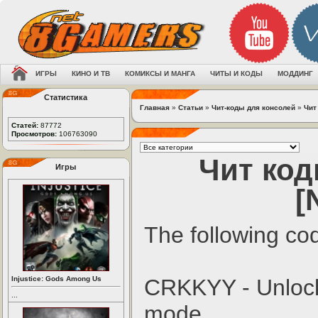
ИГРЫ
КИНО И ТВ
КОМИКСЫ И МАНГА
ЧИТЫ И КОДЫ
МОДДИНГ
Статистика
Главная
»
Статьи
»
Чит-коды для консолей
»
Чит
Статей:
87772
Просмотров:
106763090
Чит код
Игры
[
The following co
Injustice: Gods Among Us
CRKKYY - Unlock
...
mode