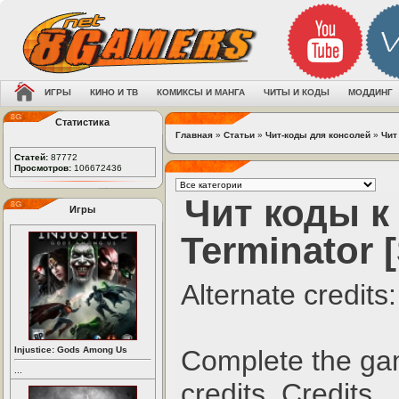
ИГРЫ
КИНО И ТВ
КОМИКСЫ И МАНГА
ЧИТЫ И КОДЫ
МОДДИНГ
Статистика
Главная
»
Статьи
»
Чит-коды для консолей
»
Чит
Статей:
87772
Просмотров:
106672436
Чит коды к
Игры
Terminator 
Alternate credits:
Injustice: Gods Among Us
Complete the ga
...
credits. Credits