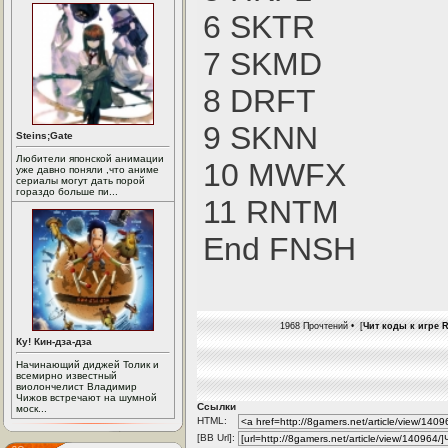
6 SKTR
7 SKMD
8 DRFT
9 SKNN
Steins;Gate
Любители японской анимации
10 MWFX
уже давно поняли ,что аниме
сериалы могут дать порой
гораздо больше пи...
11 RNTM
End FNSH
1968 Прочтений • [
Чит коды к игре R
Ку! Кин-дза-дза
Начинающий диджей Толик и
всемирно известный
виолончелист Владимир
Чижов встречают на шумной
Ссылки
моск...
HTML:
[BB Url]: