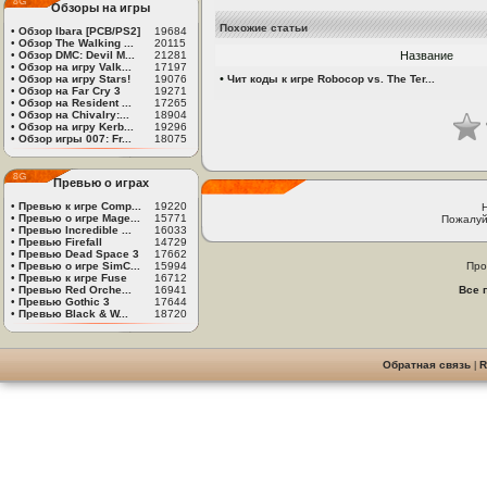
Обзоры на игры
Похожие статьи
•
Обзор Ibara [PCB/PS2]
19684
•
Обзор The Walking ...
20115
•
Обзор DMC: Devil M...
21281
Название
•
Обзор на игру Valk...
17197
•
•
Обзор на игру Stars!
19076
Чит коды к игре Robocop vs. The Ter...
•
Обзор на Far Cry 3
19271
•
Обзор на Resident ...
17265
•
Обзор на Chivalry:...
18904
•
Обзор на игру Kerb...
19296
•
Обзор игры 007: Fr...
18075
Превью о играх
•
Превью к игре Comp...
19220
•
Превью о игре Mage...
15771
Пожалуй
•
Превью Incredible ...
16033
•
Превью Firefall
14729
•
Превью Dead Space 3
17662
•
Превью о игре SimC...
15994
Про
•
Превью к игре Fuse
16712
•
Превью Red Orche...
16941
Все 
•
Превью Gothic 3
17644
•
Превью Black & W...
18720
Обратная связь
|