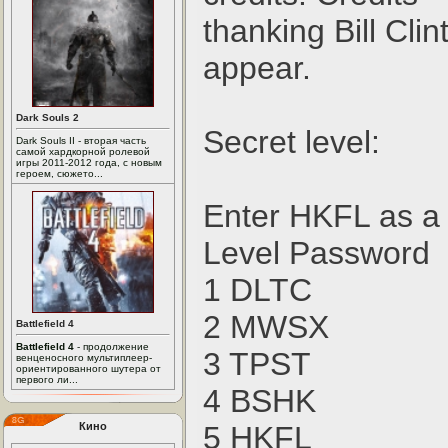
thanking Bill Cli
appear.
Dark Souls 2
Secret level:
Dark Souls II - вторая часть
самой хардкорной ролевой
игры 2011-2012 года, с новым
героем, сюжето...
Enter HKFL as a
Level Password
1 DLTC
2 MWSX
Battlefield 4
Battlefield 4
- продолжение
3 TPST
венценосного мультиплеер-
ориентированного шутера от
первого ли...
4 BSHK
Кино
5 HKFL