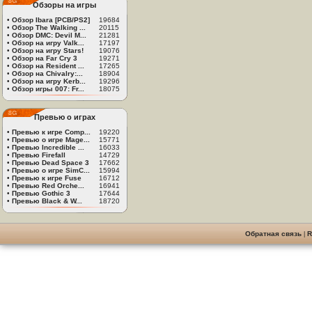
Обзоры на игры
•
Обзор Ibara [PCB/PS2]
19684
•
Обзор The Walking ...
20115
•
Обзор DMC: Devil M...
21281
•
Обзор на игру Valk...
17197
•
Обзор на игру Stars!
19076
•
Обзор на Far Cry 3
19271
•
Обзор на Resident ...
17265
•
Обзор на Chivalry:...
18904
•
Обзор на игру Kerb...
19296
•
Обзор игры 007: Fr...
18075
Превью о играх
•
Превью к игре Comp...
19220
•
Превью о игре Mage...
15771
•
Превью Incredible ...
16033
•
Превью Firefall
14729
•
Превью Dead Space 3
17662
•
Превью о игре SimC...
15994
•
Превью к игре Fuse
16712
•
Превью Red Orche...
16941
•
Превью Gothic 3
17644
•
Превью Black & W...
18720
Обратная связь
|