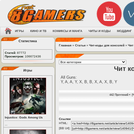
ИГРЫ
КИНО И ТВ
КОМИКСЫ И МАНГА
ЧИТЫ И КОДЫ
МОДДИНГ
Статистика
Главная
»
Статьи
»
Чит-коды для консолей
»
Чит
Статей:
87772
Просмотров:
106672436
Чит ко
Игры
All Guns:
Y, A, A, Y, X, B, B, X, A, X, B, Y
442 Прочтений • [
Injustice: Gods Among Us
Ссылки
HTML:
...
[BB Url]: