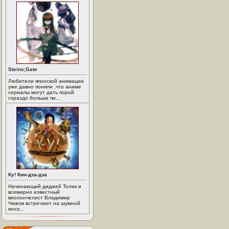
Steins;Gate
Любители японской анимации
уже давно поняли ,что аниме
сериалы могут дать порой
гораздо больше пи...
Ку! Кин-дза-дза
Начинающий диджей Толик и
всемирно известный
виолончелист Владимир
Чижов встречают на шумной
моск...