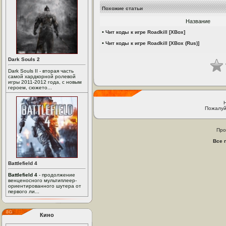
Похожие статьи
Название
•
Чит коды к игре Roadkill [XBox]
•
Чит коды к игре Roadkill [XBox (Rus)]
Dark Souls 2
Dark Souls II - вторая часть
самой хардкорной ролевой
игры 2011-2012 года, с новым
героем, сюжето...
Пожалуй
Про
Все 
Battlefield 4
Battlefield 4
- продолжение
венценосного мультиплеер-
ориентированного шутера от
первого ли...
Кино