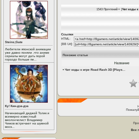
1543 Прочтений • [
Чит коды к 
Ссылки
HTML:
Steins;Gate
[BB Url]:
Любители японской анимации
уже давно поняли ,что аниме
Похожие статьи
сериалы могут дать порой
гораздо больше пи...
Название
•
Чит коды к игре Road Rash 3D [Plays...
Ку! Кин-дза-дза
Пожалуй
Начинающий диджей Толик и
всемирно известный
виолончелист Владимир
Про
Чижов встречают на шумной
моск...
Все 