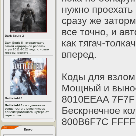
нужно проехать 
сразу же затор
все точно, и ав
Dark Souls 2
как тягач-толка
Dark Souls II - вторая часть
самой хардкорной ролевой
игры 2011-2012 года, с новым
вперед.
героем, сюжето...
Коды для взло
Мощный и выно
8010ЕЕАА 7F7F
Battlefield 4
Battlefield 4
- продолжение
Бескрнечное ко
венценосного мультиплеер-
ориентированного шутера от
первого ли...
800B6F7C FFFF
Кино