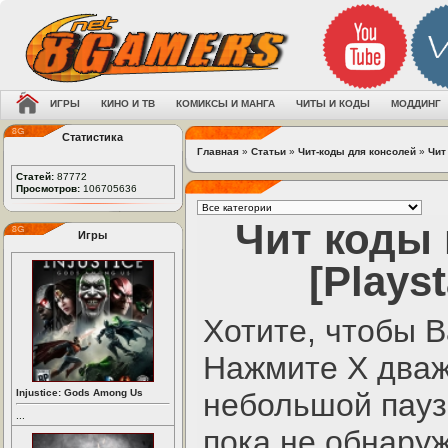
ИГРЫ
КИНО И ТВ
КОМИКСЫ И МАНГА
ЧИТЫ И КОДЫ
МОДДИНГ
Статистика
Главная
»
Статьи
»
Чит-коды для консолей
»
Чит
Статей:
87772
Просмотров:
106705636
Чит коды 
Игры
[Playst
Хотите, чтобы В
Нажмите X дваж
Injustice: Gods Among Us
небольшой пауз
...
пока не обнару