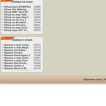
Обзоры на игры
•
Обзор Ibara [PCB/PS2]
19688
•
Обзор The Walking ...
20118
•
Обзор DMC: Devil M...
21284
•
Обзор на игру Valk...
17201
•
Обзор на игру Stars!
19080
•
Обзор на Far Cry 3
19274
•
Обзор на Resident ...
17269
•
Обзор на Chivalry:...
18911
•
Обзор на игру Kerb...
19302
•
Обзор игры 007: Fr...
18079
Превью о играх
•
Превью к игре Comp...
19223
•
Превью о игре Mage...
15774
•
Превью Incredible ...
16038
•
Превью Firefall
14733
•
Превью Dead Space 3
17666
•
Превью о игре SimC...
15997
•
Превью к игре Fuse
16716
•
Превью Red Orche...
16944
•
Превью Gothic 3
17648
•
Превью Black & W...
18724
Обратная связь
|