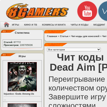
ИГРЫ
КИНО И ТВ
КОМИКСЫ И МАНГА
ЧИТЫ И КОДЫ
МОДДИНГ
Статистика
Главная
»
Статьи
»
Чит-коды для консолей
»
Чит 
Статей:
87772
Просмотров:
106705636
Чит коды к
Игры
Dead Aim [P
Переигрывание 
количеством ор
Injustice: Gods Among Us
Завершите игру
...
сложностями,