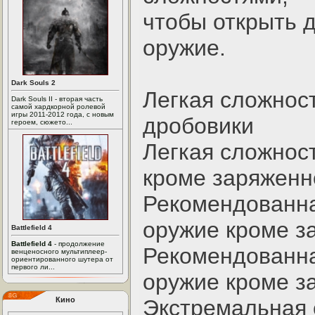
чтобы открыть 
оружие.
Dark Souls 2
Легкая сложност
Dark Souls II - вторая часть
самой хардкорной ролевой
игры 2011-2012 года, с новым
дробовики
героем, сюжето...
Легкая сложност
кроме заряженн
Рекомендованная
оружие кроме з
Battlefield 4
Battlefield 4
- продолжение
Рекомендованная
венценосного мультиплеер-
ориентированного шутера от
первого ли...
оружие кроме з
Кино
Экстремальная с