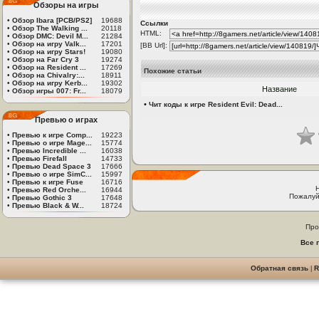
Обзоры на игры
•
Обзор Ibara [PCB/PS2]
19688
Ссылки
•
Обзор The Walking ...
20118
HTML:
•
Обзор DMC: Devil M...
21284
•
Обзор на игру Valk...
17201
[BB Url]:
•
Обзор на игру Stars!
19080
•
Обзор на Far Cry 3
19274
•
Обзор на Resident ...
17269
Похожие статьи
•
Обзор на Chivalry:...
18911
•
Обзор на игру Kerb...
19302
Название
•
Обзор игры 007: Fr...
18079
•
Чит коды к игре Resident Evil: Dead...
Превью о играх
•
Превью к игре Comp...
19223
•
Превью о игре Mage...
15774
•
Превью Incredible ...
16038
•
Превью Firefall
14733
•
Превью Dead Space 3
17666
•
Превью о игре SimC...
15997
•
Превью к игре Fuse
16716
•
Превью Red Orche...
16944
Пожалуй
•
Превью Gothic 3
17648
•
Превью Black & W...
18724
Про
Все 
Обратная связь
|