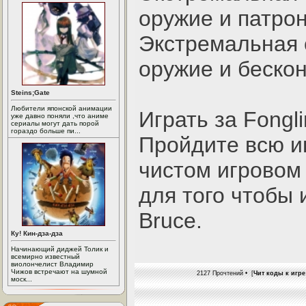
оружие и патро
Экстремальная с
оружие и беско
Steins;Gate
Любители японской анимации
Играть за Fongli
уже давно поняли ,что аниме
сериалы могут дать порой
гораздо больше пи...
Пройдите всю иг
чистом игровом
для того чтобы 
Bruce.
Ку! Кин-дза-дза
Начинающий диджей Толик и
всемирно известный
виолончелист Владимир
Чижов встречают на шумной
2127 Прочтений • [
Чит коды к игре 
моск...