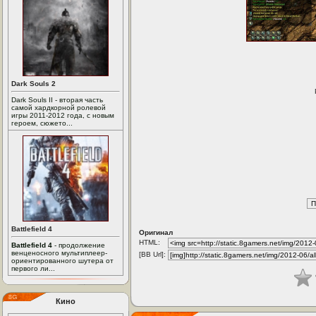
Dark Souls 2
Dark Souls II - вторая часть
самой хардкорной ролевой
игры 2011-2012 года, с новым
героем, сюжето...
Battlefield 4
Оригинал
HTML:
Battlefield 4
- продолжение
венценосного мультиплеер-
[BB Url]:
ориентированного шутера от
первого ли...
Кино