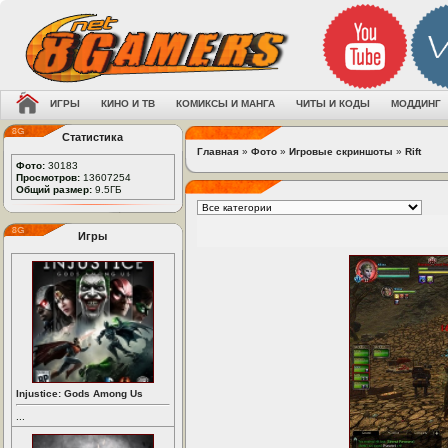
ИГРЫ
КИНО И ТВ
КОМИКСЫ И МАНГА
ЧИТЫ И КОДЫ
МОДДИНГ
Статистика
Главная
»
Фото
»
Игровые скриншоты
»
Rift
Фото:
30183
Просмотров:
13607254
Общий размер:
9.5ГБ
Игры
Injustice: Gods Among Us
...