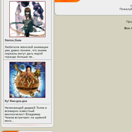
Пожалуй
Про
Все 
Steins;Gate
Любители японской анимации
уже давно поняли ,что аниме
сериалы могут дать порой
гораздо больше пи...
Ку! Кин-дза-дза
Начинающий диджей Толик и
всемирно известный
виолончелист Владимир
Чижов встречают на шумной
моск...