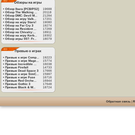
Обзоры на игры
•
Обзор Ibara [PCB/PS2]
19688
•
Обзор The Walking ...
20118
•
Обзор DMC: Devil M...
21284
•
Обзор на игру Valk...
17201
•
Обзор на игру Stars!
19080
•
Обзор на Far Cry 3
19274
•
Обзор на Resident ...
17269
•
Обзор на Chivalry:...
18911
•
Обзор на игру Kerb...
19302
•
Обзор игры 007: Fr...
18079
Превью о играх
•
Превью к игре Comp...
19223
•
Превью о игре Mage...
15774
•
Превью Incredible ...
16038
•
Превью Firefall
14733
•
Превью Dead Space 3
17666
•
Превью о игре SimC...
15997
•
Превью к игре Fuse
16716
•
Превью Red Orche...
16944
•
Превью Gothic 3
17648
•
Превью Black & W...
18724
Обратная связь
|