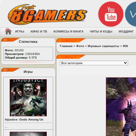
ИГРЫ
КИНО И ТВ
КОМИКСЫ И МАНГА
ЧИТЫ И КОДЫ
МОДДИНГ
Статистика
Главная
»
Фото
»
Игровые скриншоты
»
Rift
Фото:
30183
Просмотров:
13618384
Общий размер:
9.5ГБ
Игры
Injustice: Gods Among Us
...