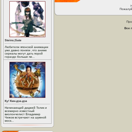
Пожалуй
Про
Все 
Steins;Gate
Любители японской анимации
уже давно поняли ,что аниме
сериалы могут дать порой
гораздо больше пи...
Ку! Кин-дза-дза
Начинающий диджей Толик и
всемирно известный
виолончелист Владимир
Чижов встречают на шумной
моск...