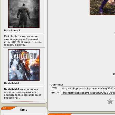
Dark Souls 2
Dark Souls II - вторая часть
самой хардкорной ролевой
игры 2011-2012 года, с новым
героем, сюжето...
Battlefield 4
Оригинал
HTML:
Battlefield 4
- продолжение
венценосного мультиплеер-
[BB Url]:
ориентированного шутера от
первого ли...
Кино