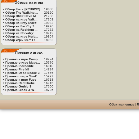
Обзоры на игры
•
Обзор Ibara [PCB/PS2]
19688
•
Обзор The Walking ...
20120
•
Обзор DMC: Devil M...
21288
•
Обзор на игру Valk...
17203
•
Обзор на игру Stars!
19082
•
Обзор на Far Cry 3
19276
•
Обзор на Resident ...
17272
•
Обзор на Chivalry:...
18912
•
Обзор на игру Kerb...
19304
•
Обзор игры 007: Fr...
18082
Превью о играх
•
Превью к игре Comp...
19224
•
Превью о игре Mage...
15776
•
Превью Incredible ...
16040
•
Превью Firefall
14734
•
Превью Dead Space 3
17666
•
Превью о игре SimC...
15997
•
Превью к игре Fuse
16718
•
Превью Red Orche...
16945
•
Превью Gothic 3
17650
•
Превью Black & W...
18725
Обратная связь
|