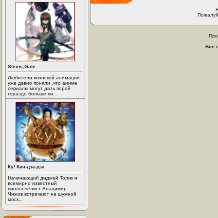
Пожалуй
Про
Все 
Steins;Gate
Любители японской анимации
уже давно поняли ,что аниме
сериалы могут дать порой
гораздо больше пи...
Ку! Кин-дза-дза
Начинающий диджей Толик и
всемирно известный
виолончелист Владимир
Чижов встречают на шумной
моск...