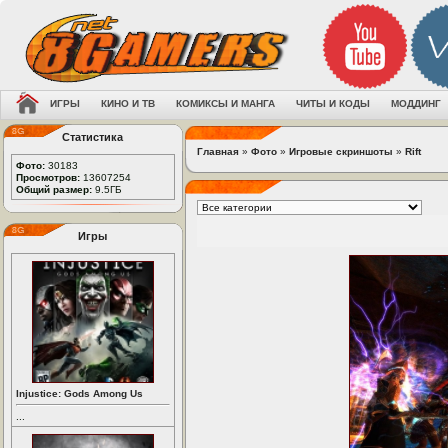
ИГРЫ
КИНО И ТВ
КОМИКСЫ И МАНГА
ЧИТЫ И КОДЫ
МОДДИНГ
Статистика
Главная
»
Фото
»
Игровые скриншоты
»
Rift
Фото:
30183
Просмотров:
13607254
Общий размер:
9.5ГБ
Игры
Injustice: Gods Among Us
...