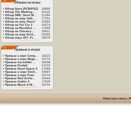
Обзоры на игры
•
Обзор Ibara [PCB/PS2]
19688
•
Обзор The Walking ...
20118
•
Обзор DMC: Devil M...
21284
•
Обзор на игру Valk...
17201
•
Обзор на игру Stars!
19080
•
Обзор на Far Cry 3
19274
•
Обзор на Resident ...
17269
•
Обзор на Chivalry:...
18911
•
Обзор на игру Kerb...
19302
•
Обзор игры 007: Fr...
18079
Превью о играх
•
Превью к игре Comp...
19223
•
Превью о игре Mage...
15774
•
Превью Incredible ...
16038
•
Превью Firefall
14733
•
Превью Dead Space 3
17666
•
Превью о игре SimC...
15997
•
Превью к игре Fuse
16716
•
Превью Red Orche...
16944
•
Превью Gothic 3
17648
•
Превью Black & W...
18724
Обратная связь
|