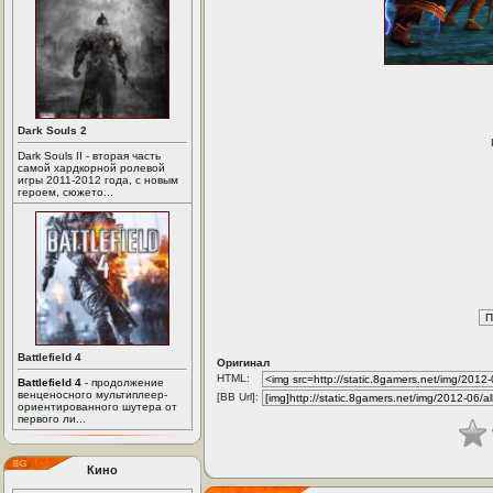
Dark Souls 2
Dark Souls II - вторая часть
самой хардкорной ролевой
игры 2011-2012 года, с новым
героем, сюжето...
Battlefield 4
Оригинал
HTML:
Battlefield 4
- продолжение
венценосного мультиплеер-
[BB Url]:
ориентированного шутера от
первого ли...
Кино