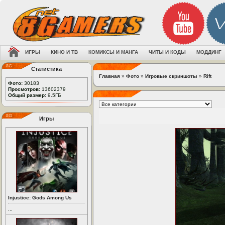
ИГРЫ
КИНО И ТВ
КОМИКСЫ И МАНГА
ЧИТЫ И КОДЫ
МОДДИНГ
Статистика
Главная
»
Фото
»
Игровые скриншоты
»
Rift
Фото:
30183
Просмотров:
13602379
Общий размер:
9.5ГБ
Игры
Injustice: Gods Among Us
...