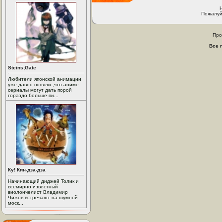
Пожалуй
Про
Все 
Steins;Gate
Любители японской анимации
уже давно поняли ,что аниме
сериалы могут дать порой
гораздо больше пи...
Ку! Кин-дза-дза
Начинающий диджей Толик и
всемирно известный
виолончелист Владимир
Чижов встречают на шумной
моск...