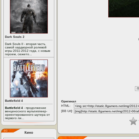
Dark Souls 2
Dark Souls II - вторая часть
самой хардкорной ролевой
игры 2011-2012 года, с новым
героем, сюжето...
Battlefield 4
Оригинал
HTML:
Battlefield 4
- продолжение
[BB Url]:
венценосного мультиплеер-
ориентированного шутера от
первого ли...
Кино