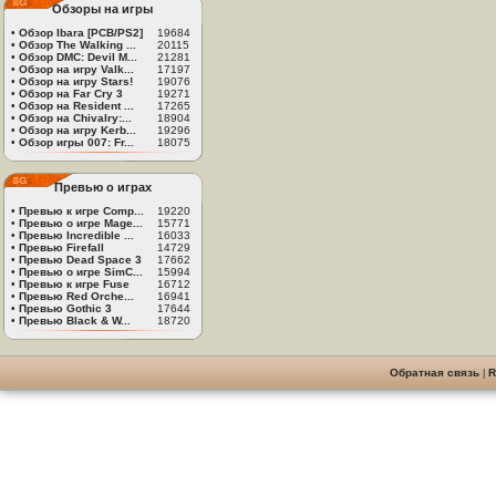
Обзоры на игры
•
Обзор Ibara [PCB/PS2]
19684
•
Обзор The Walking ...
20115
•
Обзор DMC: Devil M...
21281
•
Обзор на игру Valk...
17197
•
Обзор на игру Stars!
19076
•
Обзор на Far Cry 3
19271
•
Обзор на Resident ...
17265
•
Обзор на Chivalry:...
18904
•
Обзор на игру Kerb...
19296
•
Обзор игры 007: Fr...
18075
Превью о играх
•
Превью к игре Comp...
19220
•
Превью о игре Mage...
15771
•
Превью Incredible ...
16033
•
Превью Firefall
14729
•
Превью Dead Space 3
17662
•
Превью о игре SimC...
15994
•
Превью к игре Fuse
16712
•
Превью Red Orche...
16941
•
Превью Gothic 3
17644
•
Превью Black & W...
18720
Обратная связь
|