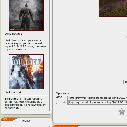
Dark Souls 2
Dark Souls II - вторая часть
самой хардкорной ролевой
игры 2011-2012 года, с новым
героем, сюжето...
Battlefield 4
Оригинал
HTML:
Battlefield 4
- продолжение
венценосного мультиплеер-
[BB Url]:
ориентированного шутера от
первого ли...
Кино