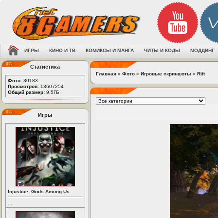
ИГРЫ
КИНО И ТВ
КОМИКСЫ И МАНГА
ЧИТЫ И КОДЫ
МОДДИНГ
Статистика
Главная
»
Фото
»
Игровые скриншоты
»
Rift
Фото:
30183
Просмотров:
13607254
Общий размер:
9.5ГБ
Игры
Injustice: Gods Among Us
...