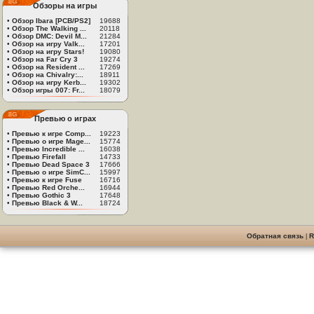
Обзоры на игры
•
Обзор Ibara [PCB/PS2]
19688
•
Обзор The Walking ...
20118
•
Обзор DMC: Devil M...
21284
•
Обзор на игру Valk...
17201
•
Обзор на игру Stars!
19080
•
Обзор на Far Cry 3
19274
•
Обзор на Resident ...
17269
•
Обзор на Chivalry:...
18911
•
Обзор на игру Kerb...
19302
•
Обзор игры 007: Fr...
18079
Превью о играх
•
Превью к игре Comp...
19223
•
Превью о игре Mage...
15774
•
Превью Incredible ...
16038
•
Превью Firefall
14733
•
Превью Dead Space 3
17666
•
Превью о игре SimC...
15997
•
Превью к игре Fuse
16716
•
Превью Red Orche...
16944
•
Превью Gothic 3
17648
•
Превью Black & W...
18724
Обратная связь
|