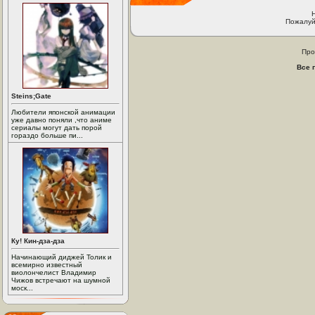
Пожалуй
Про
Все 
Steins;Gate
Любители японской анимации
уже давно поняли ,что аниме
сериалы могут дать порой
гораздо больше пи...
Ку! Кин-дза-дза
Начинающий диджей Толик и
всемирно известный
виолончелист Владимир
Чижов встречают на шумной
моск...