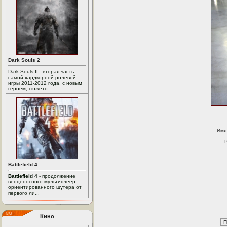
Dark Souls 2
Dark Souls II - вторая часть
самой хардкорной ролевой
игры 2011-2012 года, с новым
героем, сюжето...
Имя
Battlefield 4
Battlefield 4
- продолжение
венценосного мультиплеер-
ориентированного шутера от
первого ли...
Кино