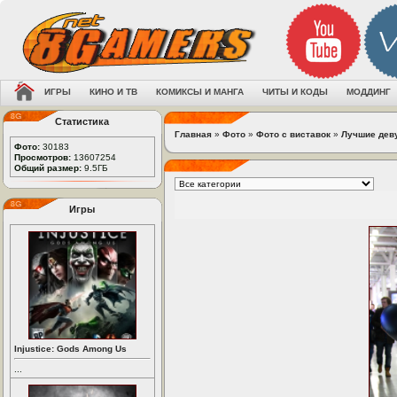
ИГРЫ
КИНО И ТВ
КОМИКСЫ И МАНГА
ЧИТЫ И КОДЫ
МОДДИНГ
Статистика
Главная
»
Фото
»
Фото с виставок
»
Лучшие дев
Фото:
30183
Просмотров:
13607254
Общий размер:
9.5ГБ
Игры
Injustice: Gods Among Us
...