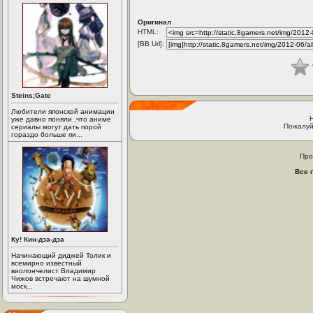
Оригинал
HTML:
[BB Url]:
Steins;Gate
Любители японской анимации
уже давно поняли ,что аниме
Пожалуй
сериалы могут дать порой
гораздо больше пи...
Про
Все 
Ку! Кин-дза-дза
Начинающий диджей Толик и
всемирно известный
виолончелист Владимир
Чижов встречают на шумной
моск...