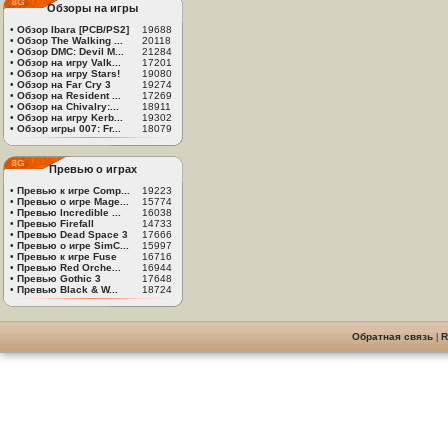
Обзоры на игры
•
Обзор Ibara [PCB/PS2]
19688
•
Обзор The Walking ...
20118
•
Обзор DMC: Devil M...
21284
•
Обзор на игру Valk...
17201
•
Обзор на игру Stars!
19080
•
Обзор на Far Cry 3
19274
•
Обзор на Resident ...
17269
•
Обзор на Chivalry:...
18911
•
Обзор на игру Kerb...
19302
•
Обзор игры 007: Fr...
18079
Превью о играх
•
Превью к игре Comp...
19223
•
Превью о игре Mage...
15774
•
Превью Incredible ...
16038
•
Превью Firefall
14733
•
Превью Dead Space 3
17666
•
Превью о игре SimC...
15997
•
Превью к игре Fuse
16716
•
Превью Red Orche...
16944
•
Превью Gothic 3
17648
•
Превью Black & W...
18724
Обратная связь
|