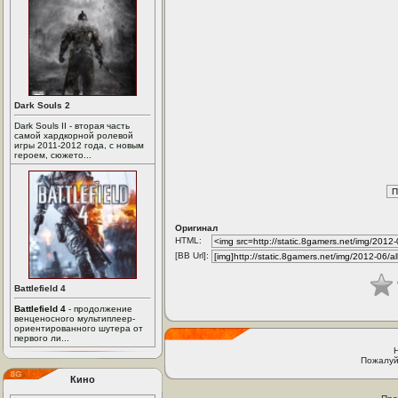
Dark Souls 2
Dark Souls II - вторая часть
самой хардкорной ролевой
игры 2011-2012 года, с новым
героем, сюжето...
Оригинал
HTML:
[BB Url]:
Battlefield 4
Battlefield 4
- продолжение
венценосного мультиплеер-
ориентированного шутера от
первого ли...
Пожалуй
Кино