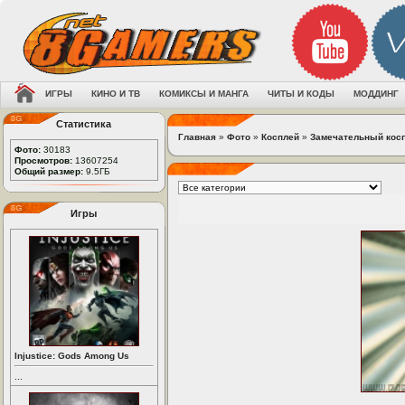
ИГРЫ
КИНО И ТВ
КОМИКСЫ И МАНГА
ЧИТЫ И КОДЫ
МОДДИНГ
Статистика
Главная
»
Фото
»
Косплей
»
Замечательный косп
Фото:
30183
Просмотров:
13607254
Общий размер:
9.5ГБ
Игры
Injustice: Gods Among Us
...