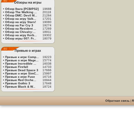
Обзоры на игры
•
Обзор Ibara [PCB/PS2]
19688
•
Обзор The Walking ...
20118
•
Обзор DMC: Devil M...
21284
•
Обзор на игру Valk...
17201
•
Обзор на игру Stars!
19080
•
Обзор на Far Cry 3
19274
•
Обзор на Resident ...
17269
•
Обзор на Chivalry:...
18911
•
Обзор на игру Kerb...
19302
•
Обзор игры 007: Fr...
18079
Превью о играх
•
Превью к игре Comp...
19223
•
Превью о игре Mage...
15774
•
Превью Incredible ...
16038
•
Превью Firefall
14733
•
Превью Dead Space 3
17666
•
Превью о игре SimC...
15997
•
Превью к игре Fuse
16716
•
Превью Red Orche...
16944
•
Превью Gothic 3
17648
•
Превью Black & W...
18724
Обратная связь
|