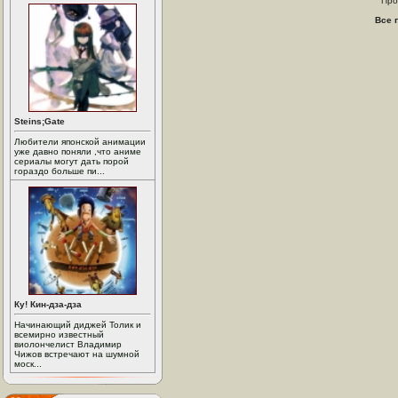
Про
Все 
Steins;Gate
Любители японской анимации
уже давно поняли ,что аниме
сериалы могут дать порой
гораздо больше пи...
Ку! Кин-дза-дза
Начинающий диджей Толик и
всемирно известный
виолончелист Владимир
Чижов встречают на шумной
моск...