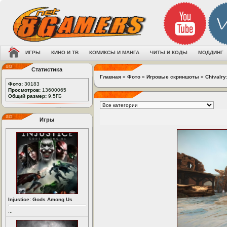
ИГРЫ
КИНО И ТВ
КОМИКСЫ И МАНГА
ЧИТЫ И КОДЫ
МОДДИНГ
Статистика
Главная
»
Фото
»
Игровые скриншоты
»
Chivalry
Фото:
30183
Просмотров:
13600065
Общий размер:
9.5ГБ
Игры
Injustice: Gods Among Us
...