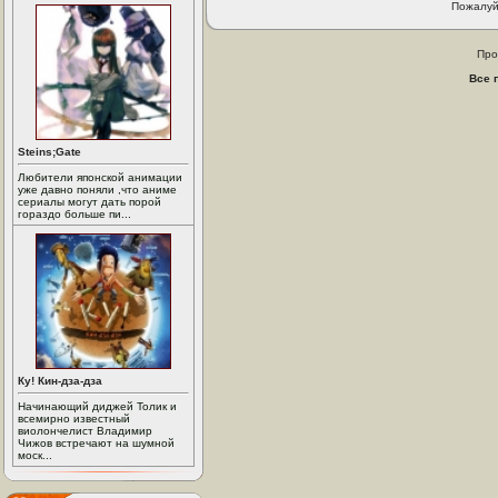
Пожалуй
Про
Все 
Steins;Gate
Любители японской анимации
уже давно поняли ,что аниме
сериалы могут дать порой
гораздо больше пи...
Ку! Кин-дза-дза
Начинающий диджей Толик и
всемирно известный
виолончелист Владимир
Чижов встречают на шумной
моск...