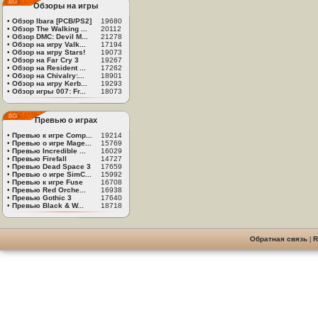
Обзоры на игры
•
Обзор Ibara [PCB/PS2]
19680
•
Обзор The Walking ...
20112
•
Обзор DMC: Devil M...
21278
•
Обзор на игру Valk...
17194
•
Обзор на игру Stars!
19073
•
Обзор на Far Cry 3
19267
•
Обзор на Resident ...
17262
•
Обзор на Chivalry:...
18901
•
Обзор на игру Kerb...
19293
•
Обзор игры 007: Fr...
18073
Превью о играх
•
Превью к игре Comp...
19214
•
Превью о игре Mage...
15769
•
Превью Incredible ...
16029
•
Превью Firefall
14727
•
Превью Dead Space 3
17659
•
Превью о игре SimC...
15992
•
Превью к игре Fuse
16708
•
Превью Red Orche...
16938
•
Превью Gothic 3
17640
•
Превью Black & W...
18718
Обратная связь
|