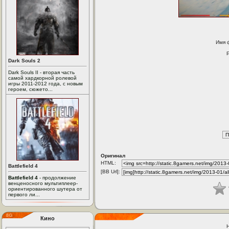
Имя 
Dark Souls 2
Dark Souls II - вторая часть
самой хардкорной ролевой
игры 2011-2012 года, с новым
героем, сюжето...
Оригинал
HTML:
Battlefield 4
[BB Url]:
Battlefield 4
- продолжение
венценосного мультиплеер-
ориентированного шутера от
первого ли...
Кино