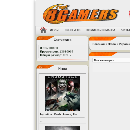
ИГРЫ
КИНО И ТВ
КОМИКСЫ И МАНГА
ЧИТЫ
Статистика
Главная
»
Фото
»
Игровы
Фото:
30183
Просмотров:
13639967
Общий размер:
9.5ГБ
Игры
Injustice: Gods Among Us
...