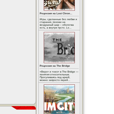
Рецензия на Lost Chron...
Игры, сделанные без любви и
старания, похожи на
воздушный шар – оболочка
есть, а внутри пусто. Lo...
Рецензия на The Bridge
«Верх» и «низ» в The Bridge —
понятия относительные.
Прогуливаясь под аркой,
можно запросто перей...