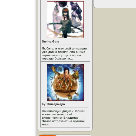
Steins;Gate
Любители японской анимации
уже давно поняли ,что аниме
сериалы могут дать порой
гораздо больше пи...
Ку! Кин-дза-дза
Начинающий диджей Толик и
всемирно известный
виолончелист Владимир
Чижов встречают на шумной
моск...