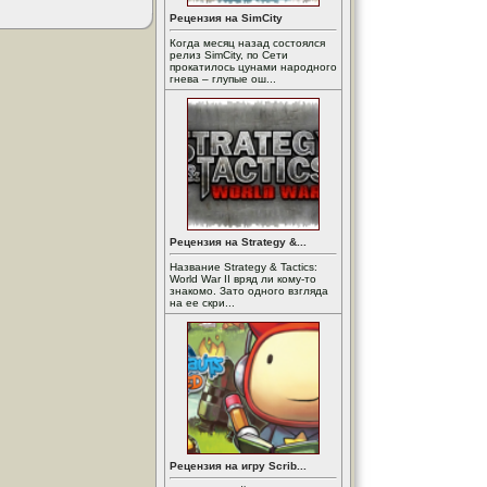
Рецензия на SimCity
Когда месяц назад состоялся
релиз SimCity, по Сети
прокатилось цунами народного
гнева – глупые ош...
Рецензия на Strategy &...
Название Strategy & Tactics:
World War II вряд ли кому-то
знакомо. Зато одного взгляда
на ее скри...
Рецензия на игру Scrib...