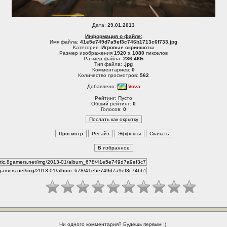
Дата:
29.01.2013
Информация о файле:
Имя файла:
41e5e749d7a9ef3c746b1713c6f733.jpg
Категория:
Игровые скриншоты
Размер изображения
1920 x 1080
пикселов
Размер файла:
236.4КБ
Тип файла:
.jpg
Комментариев:
0
Количество просмотров:
562
Добавлено:
Vova
Рейтинг: Пусто
Общий рейтинг:
0
Голосов:
0
Ни одного комментария? Будешь первым :).