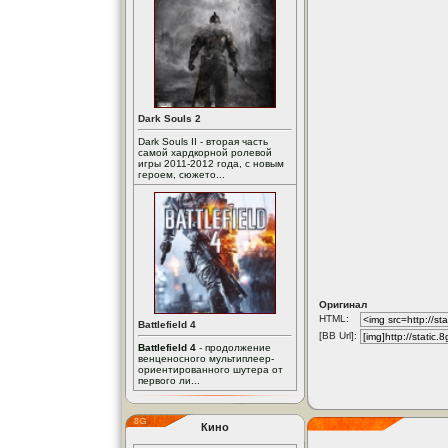
Dark Souls 2
Dark Souls II - вторая часть
самой хардкорной ролевой
игры 2011-2012 года, с новым
героем, сюжето...
Оригинал
HTML:
Battlefield 4
[BB Url]:
Battlefield 4
- продолжение
венценосного мультиплеер-
ориентированного шутера от
первого ли...
Кино