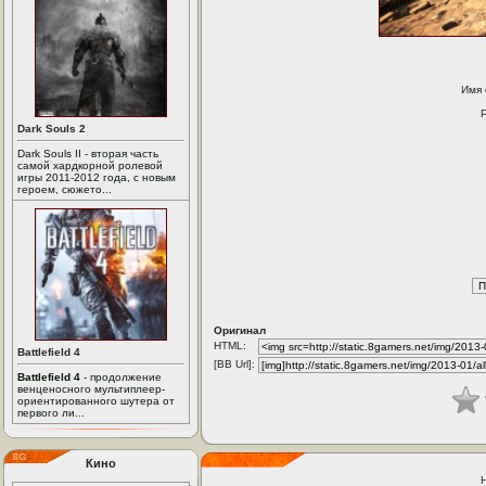
Имя
Dark Souls 2
Dark Souls II - вторая часть
самой хардкорной ролевой
игры 2011-2012 года, с новым
героем, сюжето...
Оригинал
HTML:
Battlefield 4
[BB Url]:
Battlefield 4
- продолжение
венценосного мультиплеер-
ориентированного шутера от
первого ли...
Кино