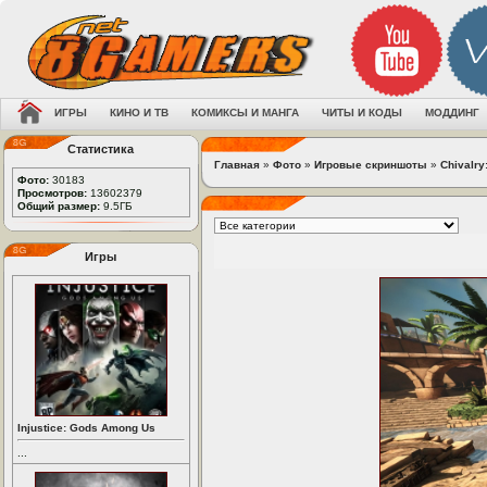
ИГРЫ
КИНО И ТВ
КОМИКСЫ И МАНГА
ЧИТЫ И КОДЫ
МОДДИНГ
Статистика
Главная
»
Фото
»
Игровые скриншоты
»
Chivalry
Фото:
30183
Просмотров:
13602379
Общий размер:
9.5ГБ
Игры
Injustice: Gods Among Us
...