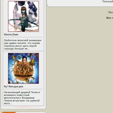
Пожалуй
Про
Все 
Steins;Gate
Любители японской анимации
уже давно поняли ,что аниме
сериалы могут дать порой
гораздо больше пи...
Ку! Кин-дза-дза
Начинающий диджей Толик и
всемирно известный
виолончелист Владимир
Чижов встречают на шумной
моск...