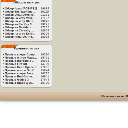
Обзоры на игры
•
Обзор Ibara [PCB/PS2]
19684
•
Обзор The Walking ...
20115
•
Обзор DMC: Devil M...
21281
•
Обзор на игру Valk...
17197
•
Обзор на игру Stars!
19076
•
Обзор на Far Cry 3
19271
•
Обзор на Resident ...
17265
•
Обзор на Chivalry:...
18904
•
Обзор на игру Kerb...
19296
•
Обзор игры 007: Fr...
18075
Превью о играх
•
Превью к игре Comp...
19220
•
Превью о игре Mage...
15771
•
Превью Incredible ...
16033
•
Превью Firefall
14729
•
Превью Dead Space 3
17662
•
Превью о игре SimC...
15994
•
Превью к игре Fuse
16712
•
Превью Red Orche...
16941
•
Превью Gothic 3
17644
•
Превью Black & W...
18720
Обратная связь
|