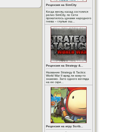
Рецензия на SimCity
Когда месяц назад состоялся
релиз SimCity, по Сети
прокатилось цунами народного
гнева – глупые ош...
Рецензия на Strategy &...
Название Strategy & Tactics:
World War II вряд ли кому-то
знакомо. Зато одного взгляда
на ее скри...
Рецензия на игру Scrib...