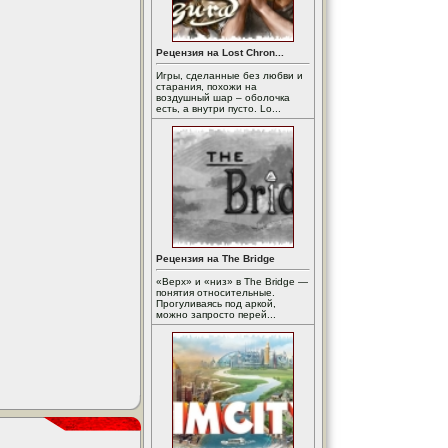
Рецензия на Lost Chron...
Игры, сделанные без любви и
старания, похожи на
воздушный шар – оболочка
есть, а внутри пусто. Lo...
Рецензия на The Bridge
«Верх» и «низ» в The Bridge —
понятия относительные.
Прогуливаясь под аркой,
можно запросто перей...