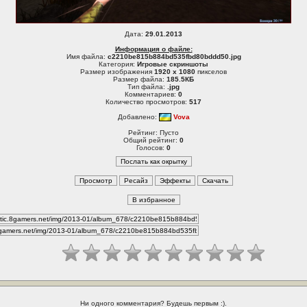
Дата:
29.01.2013
Информация о файле:
Имя файла:
c2210be815b884bd535fbd80bddd50.jpg
Категория:
Игровые скриншоты
Размер изображения
1920 x 1080
пикселов
Размер файла:
185.5КБ
Тип файла:
.jpg
Комментариев:
0
Количество просмотров:
517
Добавлено:
Vova
Рейтинг: Пусто
Общий рейтинг:
0
Голосов:
0
Ни одного комментария? Будешь первым :).