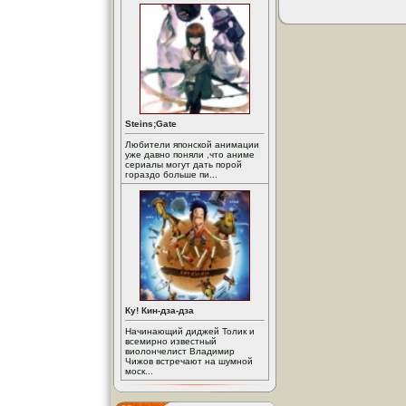
Steins;Gate
Любители японской анимации
уже давно поняли ,что аниме
сериалы могут дать порой
гораздо больше пи...
Ку! Кин-дза-дза
Начинающий диджей Толик и
всемирно известный
виолончелист Владимир
Чижов встречают на шумной
моск...