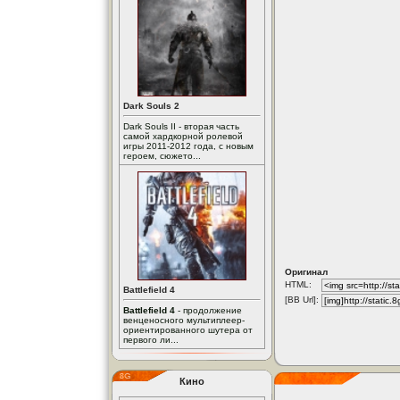
Dark Souls 2
Dark Souls II - вторая часть
самой хардкорной ролевой
игры 2011-2012 года, с новым
героем, сюжето...
Оригинал
HTML:
Battlefield 4
[BB Url]:
Battlefield 4
- продолжение
венценосного мультиплеер-
ориентированного шутера от
первого ли...
Кино