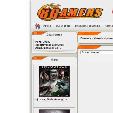
ИГРЫ
КИНО И ТВ
КОМИКСЫ И МАНГА
ЧИТЫ
Статистика
Главная
»
Фото
»
Игровы
Фото:
30183
Просмотров:
13600065
Общий размер:
9.5ГБ
Игры
Injustice: Gods Among Us
...